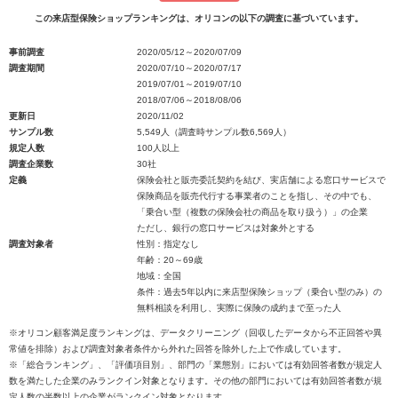
この来店型保険ショップランキングは、オリコンの以下の調査に基づいています。
事前調査
2020/05/12～2020/07/09
調査期間
2020/07/10～2020/07/17
2019/07/01～2019/07/10
2018/07/06～2018/08/06
更新日
2020/11/02
サンプル数
5,549人（調査時サンプル数6,569人）
規定人数
100人以上
調査企業数
30社
定義
保険会社と販売委託契約を結び、実店舗による窓口サービスで
保険商品を販売代行する事業者のことを指し、その中でも、
「乗合い型（複数の保険会社の商品を取り扱う）」の企業
ただし、銀行の窓口サービスは対象外とする
調査対象者
性別：指定なし
年齢：20～69歳
地域：全国
条件：過去5年以内に来店型保険ショップ（乗合い型のみ）の
無料相談を利用し、実際に保険の成約まで至った人
※オリコン顧客満足度ランキングは、データクリーニング（回収したデータから不正回答や異
常値を排除）および調査対象者条件から外れた回答を除外した上で作成しています。
※「総合ランキング」、「評価項目別」、部門の「業態別」においては有効回答者数が規定人
数を満たした企業のみランクイン対象となります。その他の部門においては有効回答者数が規
定人数の半数以上の企業がランクイン対象となります。