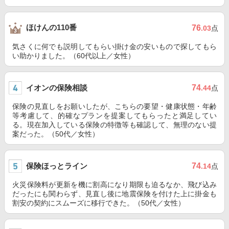
ほけんの110番
76
.03
点
気さくに何でも説明してもらい掛け金の安いもので探してもら
い助かりました。（60代以上／女性）
イオンの保険相談
74
.44
点
保険の見直しをお願いしたが、こちらの要望・健康状態・年齢
等考慮して、的確なプランを提案してもらったと満足してい
る。現在加入している保険の特徴等も確認して、無理のない提
案だった。（50代／女性）
保険ほっとライン
74
.14
点
火災保険料が更新を機に割高になり期限も迫るなか、飛び込み
だったにも関わらず、見直し後に地震保険を付けた上に掛金も
割安の契約にスムーズに移行できた。（50代／女性）