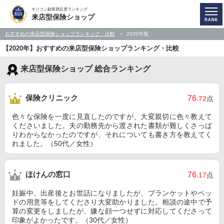
オリコン顧客満足度ランキング
来店型保険ショップ
おすすめの来店型保険ショップランキング・比較
2020年版
【2020年】おすすめの来店型保険ショップランキング・比較
来店型保険ショップ 総合ランキング
保険クリニック
76
.72
点
色々な保険を一度に見直したのですが、大変親切に色々教えて
くださいました。夫の勤務先から渡された書類が難しくさっぱ
りわからなかったのですが、それについても書き方を教えてく
れました。（50代／女性）
ほけんの窓口
76
.17
点
妊娠中、出産後とお世話になりましたが、ブランケットやベッ
ドの用意等をしてくださり大変助かりました。相談の途中で予
算の変更をしましたが、嫌な顔一つせずに対応してくださって
印象がよかったです。（30代／女性）