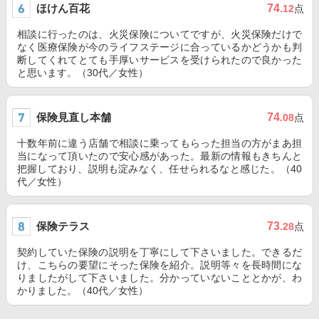
ほけん百花
74
.12
点
相談に行ったのは、火災保険についてですが、火災保険だけで
なく医療保険が今のライフステージに合っているかどうかも判
断してくれてとても手厚いサービスを受けられたので良かった
と思います。（30代／女性）
保険見直し本舗
74
.08
点
十数年前に違う店舗で相談に乗ってもらった担当の方がまあ担
当になって頂いたので安心感があった。最新の情報もきちんと
把握しており、説明も淀みなく、任せられるなと感じた。（40
代／女性）
保険テラス
73
.28
点
契約していた保険の説明を丁寧にして下さいました。できるだ
け、こちらの要望にそった保険を紹介。説明等々を長時間にな
りましたがして下さいました。分かっていないこととかが、わ
かりました。（40代／女性）