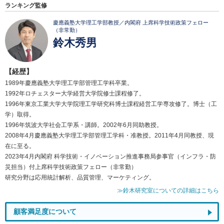
ランキング監修
慶應義塾大学理工学部教授／内閣府 上席科学技術政策フェロー
（非常勤）
鈴木秀男
【経歴】
1989年慶應義塾大学理工学部管理工学科卒業。
1992年ロチェスター大学経営大学院修士課程修了。
1996年東京工業大学大学院理工学研究科博士課程経営工学専攻修了。博士（工
学）取得。
1996年筑波大学社会工学系・講師。2002年6月同助教授。
2008年4月慶應義塾大学理工学部管理工学科・准教授。2011年4月同教授、現
在に至る。
2023年4月内閣府 科学技術・イノベーション推進事務局参事官（インフラ・防
災担当）付上席科学技術政策フェロー（非常勤）
研究分野は応用統計解析、品質管理、マーケティング。
≫鈴木研究室についての詳細はこちら
顧客満足度について