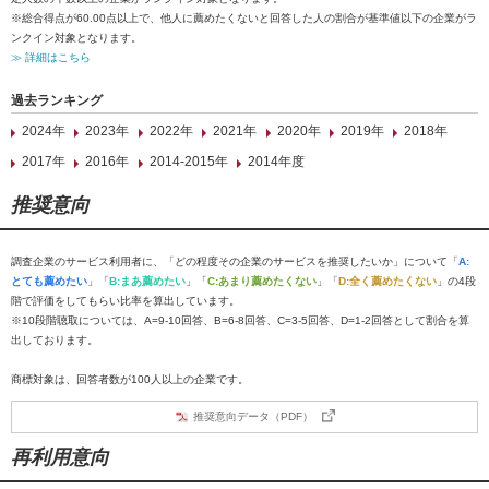
※総合得点が60.00点以上で、他人に薦めたくないと回答した人の割合が基準値以下の企業がラ
ンクイン対象となります。
≫ 詳細はこちら
過去ランキング
2024年
2023年
2022年
2021年
2020年
2019年
2018年
2017年
2016年
2014-2015年
2014年度
推奨意向
調査企業のサービス利用者に、「どの程度その企業のサービスを推奨したいか」について「
A:
とても薦めたい
」「
B:まあ薦めたい
」「
C:あまり薦めたくない
」「
D:全く薦めたくない
」の4段
階で評価をしてもらい比率を算出しています。
※10段階聴取については、A=9-10回答、B=6-8回答、C=3-5回答、D=1-2回答として割合を算
出しております。
商標対象は、回答者数が100人以上の企業です。
推奨意向データ（PDF）
再利用意向