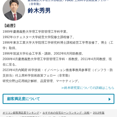
慶應義塾大学理工学部教授／内閣府 上席科学技術政策フェロー
（非常勤）
鈴木秀男
【経歴】
1989年慶應義塾大学理工学部管理工学科卒業。
1992年ロチェスター大学経営大学院修士課程修了。
1996年東京工業大学大学院理工学研究科博士課程経営工学専攻修了。博士（工
学）取得。
1996年筑波大学社会工学系・講師。2002年6月同助教授。
2008年4月慶應義塾大学理工学部管理工学科・准教授。2011年4月同教授、現
在に至る。
2023年4月内閣府 科学技術・イノベーション推進事務局参事官（インフラ・防
災担当）付上席科学技術政策フェロー（非常勤）
研究分野は応用統計解析、品質管理、マーケティング。
≫鈴木研究室についての詳細はこちら
顧客満足度について
オリコン顧客満足度ランキング
おすすめの住宅ローンランキング・比較
2013年版