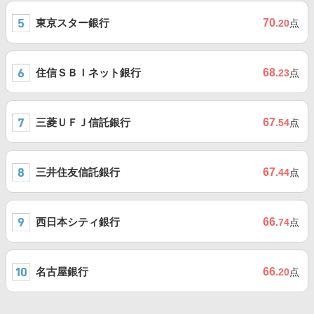
東京スター銀行
70
.20
点
住信ＳＢＩネット銀行
68
.23
点
三菱ＵＦＪ信託銀行
67
.54
点
三井住友信託銀行
67
.44
点
西日本シティ銀行
66
.74
点
名古屋銀行
66
.20
点