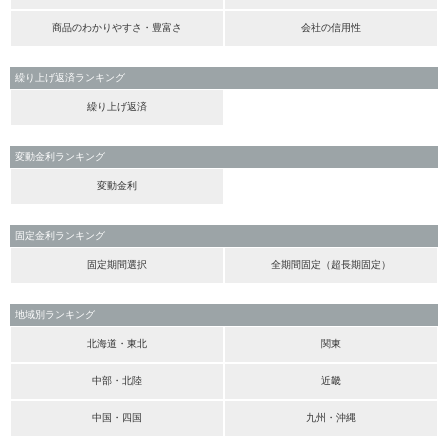
商品のわかりやすさ・豊富さ
会社の信用性
繰り上げ返済ランキング
繰り上げ返済
変動金利ランキング
変動金利
固定金利ランキング
固定期間選択
全期間固定（超長期固定）
地域別ランキング
北海道・東北
関東
中部・北陸
近畿
中国・四国
九州・沖縄