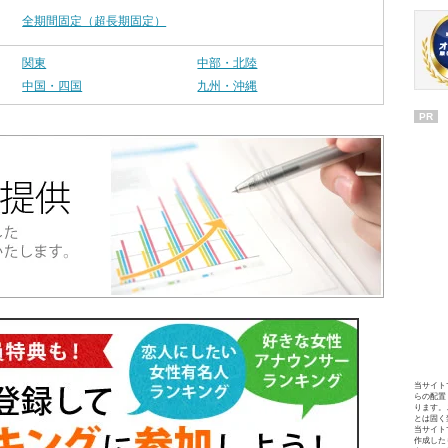
全期間固定（超長期固定）
関東
中部・北陸
中国・四国
九州・沖縄
PR
当サイト
らの配置
ります。
とは固く
当サイト
作成した