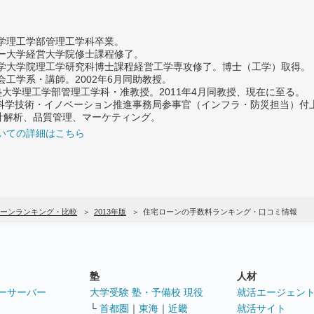
大学理工学部管理工学科卒業。
ター大学経営大学院修士課程修了。
大学大学院理工学研究科博士課程経営工学専攻修了。博士（工学）取得。
社会工学系・講師。2002年6月同助教授。
義塾大学理工学部管理工学科・准教授。2011年4月同教授、現在に至る。
府 科学技術・イノベーション推進事務局参事官（インフラ・防災担当）
計解析、品質管理、マーケティング。
いての詳細はこちら
ーンランキング・比較
2013年版
住宅ローンの手数料ランキング・口コミ情報
塾
人材
ーサーバー
大学受験 塾・予備校 現役
就活エージェン
└
首都圏
｜
東海
｜
近畿
就活サイト