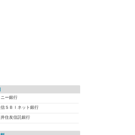
利
ソニー銀行
住信ＳＢＩネット銀行
三井住友信託銀行