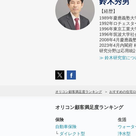
鈴木秀男
【経歴】
1989年慶應義塾
1992年ロチェス
1996年東京工業
1996年筑波大学
2008年4月慶應
2023年4月内閣
研究分野は応用統
≫ 鈴木研究室につ
オリコン顧客満足度ランキング
おすすめの住宅ロ
オリコン顧客満足度ランキング
保険
生活
自動車保険
ウォータ
└
ダイレクト型
浄水型