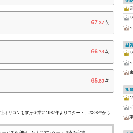
手
67
.37
点
融
66
.33
点
65
.80
点
担
オリコンを前身企業に1967年よりスタート。2006年から
サービスを利用した
人にアンケート調査を実施。