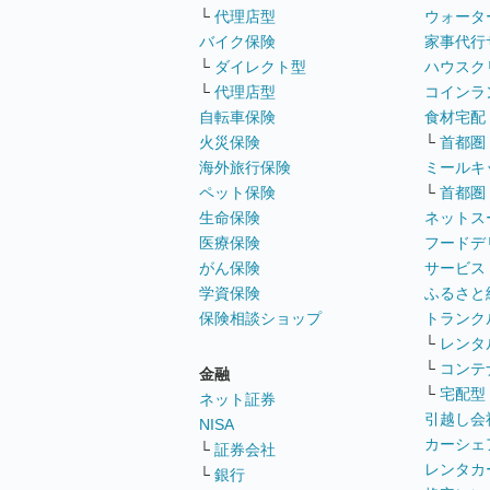
└
代理店型
ウォータ
バイク保険
家事代行
└
ダイレクト型
ハウスク
└
代理店型
コインラ
自転車保険
食材宅配
火災保険
└
首都圏
海外旅行保険
ミールキ
ペット保険
└
首都圏
生命保険
ネットス
医療保険
フードデ
がん保険
サービス
学資保険
ふるさと
保険相談ショップ
トランク
└
レンタ
└
コンテ
金融
└
宅配型
ネット証券
引越し会
NISA
カーシェ
└
証券会社
レンタカ
└
銀行