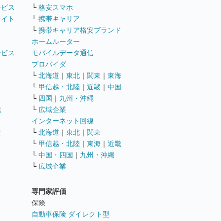
ービス
└
格安スマホ
サイト
└
携帯キャリア
└
携帯キャリア格安ブランド
ホームルーター
ービス
モバイルデータ通信
ト
プロバイダ
└
北海道
｜
東北
｜
関東
｜
東海
└
甲信越・北陸
｜
近畿
｜
中国
└
四国
｜
九州・沖縄
職
└
広域企業
インターネット回線
遣
└
北海道
｜
東北
｜
関東
└
甲信越・北陸
｜
東海
｜
近畿
ス
└
中国・四国
｜
九州・沖縄
└
広域企業
専門家評価
ト
保険
自動車保険 ダイレクト型