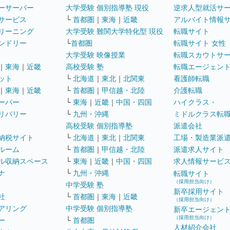
ーサーバー
大学受験 個別指導塾 現役
逆求人型就活サ
サービス
└
首都圏
｜
東海
｜
近畿
アルバイト情報
リーニング
大学受験 難関大学特化型 現役
転職サイト
ンドリー
└
首都圏
転職サイト 女性
大学受験 映像授業
転職スカウトサ
｜
東海
｜
近畿
高校受験 塾
転職エージェン
ット
└
北海道
｜
東北
｜
北関東
看護師転職
｜
東海
｜
近畿
└
首都圏
｜
甲信越・北陸
介護転職
ーパー
└
東海
｜
近畿
｜
中国・四国
ハイクラス・
リバリー
└
九州・沖縄
ミドルクラス転
高校受験 個別指導塾
派遣会社
納税サイト
└
北海道
｜
東北
｜
北関東
工場・製造業派
ルーム
└
首都圏
｜
甲信越・北陸
派遣求人サイト
ル収納スペース
└
東海
｜
近畿
｜
中国・四国
求人情報サービ
ナ
└
九州・沖縄
転職サイト
（採用担当向け）
中学受験 塾
新卒採用サイト
社
└
首都圏
｜
東海
｜
近畿
（採用担当向け）
アリング
中学受験 個別指導塾
新卒エージェン
（採用担当向け）
ー
└
首都圏
人材紹介会社