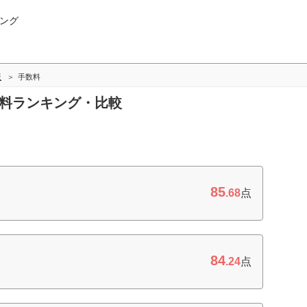
ング
版
手数料
数料ランキング・比較
85
.68
点
84
.24
点