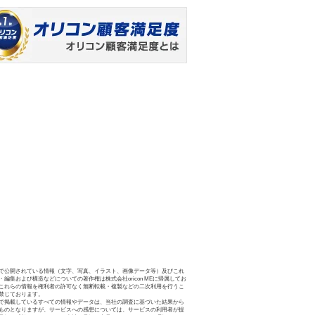
で公開されている情報（文字、写真、イラスト、画像データ等）及びこれ
・編集および構造などについての著作権は株式会社oricon MEに帰属してお
これらの情報を権利者の許可なく無断転載・複製などの二次利用を行うこ
禁じております。
で掲載しているすべての情報やデータは、当社の調査に基づいた結果から
ものとなりますが、サービスへの感想については、サービスの利用者が提