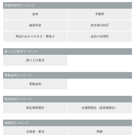
評価項目別ランキング
金利
手数料
融資内容
担当者の対応
商品のわかりやすさ・豊富さ
会社の信用性
繰り上げ返済ランキング
繰り上げ返済
変動金利ランキング
変動金利
固定金利ランキング
固定期間選択
全期間固定（超長期固定）
地域別ランキング
北海道・東北
関東