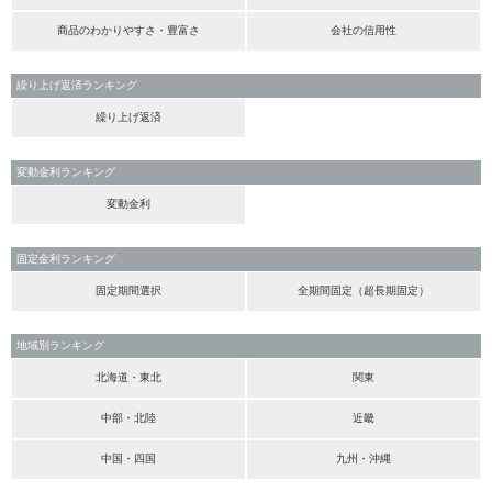
商品のわかりやすさ・豊富さ
会社の信用性
繰り上げ返済ランキング
繰り上げ返済
変動金利ランキング
変動金利
固定金利ランキング
固定期間選択
全期間固定（超長期固定）
地域別ランキング
北海道・東北
関東
中部・北陸
近畿
中国・四国
九州・沖縄