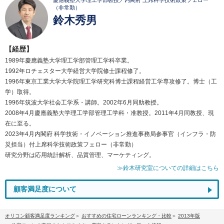
慶應義塾大学理工学部教授／内閣府 上席科学技術政策フェロー
（非常勤）
鈴木秀男
【経歴】
1989年慶應義塾大学理工学部管理工学科卒業。
1992年ロチェスター大学経営大学院修士課程修了。
1996年東京工業大学大学院理工学研究科博士課程経営工学専攻修了。博士（工
学）取得。
1996年筑波大学社会工学系・講師。2002年6月同助教授。
2008年4月慶應義塾大学理工学部管理工学科・准教授。2011年4月同教授、現
在に至る。
2023年4月内閣府 科学技術・イノベーション推進事務局参事官（インフラ・防
災担当）付上席科学技術政策フェロー（非常勤）
研究分野は応用統計解析、品質管理、マーケティング。
≫鈴木研究室についての詳細はこちら
顧客満足度について
オリコン顧客満足度ランキング
おすすめの住宅ローンランキング・比較
2013年版