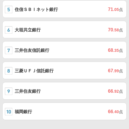
住信ＳＢＩネット銀行
71
.05
点
大垣共立銀行
70
.58
点
三井住友信託銀行
68
.35
点
三菱ＵＦＪ信託銀行
67
.99
点
三井住友銀行
66
.92
点
福岡銀行
66
.40
点