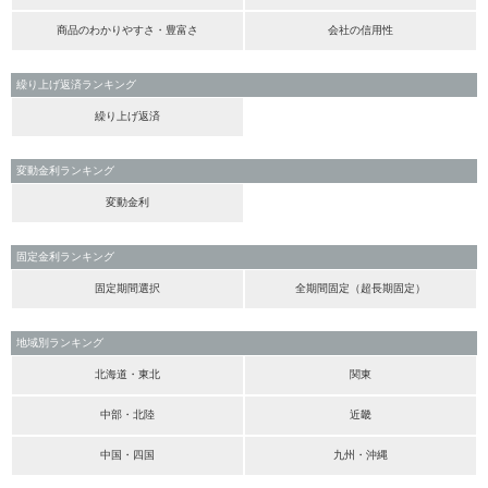
商品のわかりやすさ・豊富さ
会社の信用性
繰り上げ返済ランキング
繰り上げ返済
変動金利ランキング
変動金利
固定金利ランキング
固定期間選択
全期間固定（超長期固定）
地域別ランキング
北海道・東北
関東
中部・北陸
近畿
中国・四国
九州・沖縄