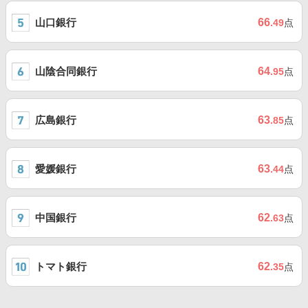
山口銀行
66
.49
点
山陰合同銀行
64
.95
点
広島銀行
63
.85
点
愛媛銀行
63
.44
点
中国銀行
62
.63
点
トマト銀行
62
.35
点