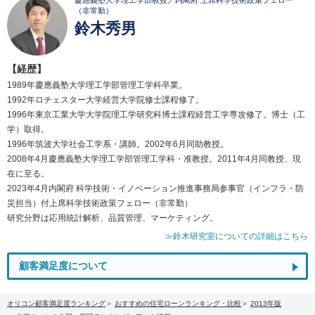
慶應義塾大学理工学部教授／内閣府 上席科学技術政策フェロー
（非常勤）
鈴木秀男
【経歴】
1989年慶應義塾大学理工学部管理工学科卒業。
1992年ロチェスター大学経営大学院修士課程修了。
1996年東京工業大学大学院理工学研究科博士課程経営工学専攻修了。博士（工
学）取得。
1996年筑波大学社会工学系・講師。2002年6月同助教授。
2008年4月慶應義塾大学理工学部管理工学科・准教授。2011年4月同教授、現
在に至る。
2023年4月内閣府 科学技術・イノベーション推進事務局参事官（インフラ・防
災担当）付上席科学技術政策フェロー（非常勤）
研究分野は応用統計解析、品質管理、マーケティング。
≫鈴木研究室についての詳細はこちら
顧客満足度について
オリコン顧客満足度ランキング
おすすめの住宅ローンランキング・比較
2013年版