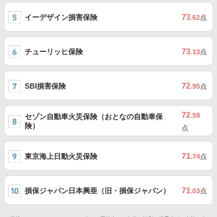
イーデザイン損害保険
73
.62
点
チューリッヒ保険
73
.13
点
SBI損害保険
72
.95
点
72
.59
セゾン自動車火災保険（おとなの自動車保
険）
点
東京海上日動火災保険
71
.74
点
損保ジャパン日本興亜（旧・損保ジャパン）
71
.03
点