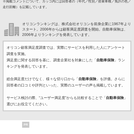
※掲載コメントについて、カッコ内には回答者の（年代／性別／搭乗車種／免許の色／
走行距離）を記載しています。
オリコンランキングは、株式会社オリコンを前身企業に1967年より
スタート。2006年からは顧客満足度調査を開始。自動車保険は、
2006年よりランキングを発表しています。
オリコン顧客満足度調査では、実際にサービスを利用した
人にアンケート
調査を実施。
満足度に関する回答を基に、調査企業
社を対象にした「
自動車保険
」ラン
キングを発表しています。
総合満足度だけでなく、様々な切り口から「
自動車保険
」を評価。さらに
回答者の口コミや評判といった、実際のユーザーの声も掲載しています。
サービス検討の際、“ユーザー満足度”からも比較することで「
自動車保険
」
選びにお役立てください。
PR