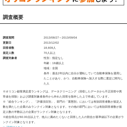
調査概要
調査期間
2013/08/27～2013/09/04
更新日
2013/12/02
回答者数
18,609人
規定人数
70人以上
調査対象者
性別：指定なし
年齢：18歳以上
地域：全国
条件：過去2年以内に自分が運転していて自動車保険を適用し
たことがあり、かつ、自動車保険へ加入する際に選定に関与し
た人
※オリコン顧客満足度ランキングは、データクリーニング（回収したデータから不正回答や異
常値を排除）および調査対象者条件から外れた回答を除外した上で作成しています。
※「総合ランキング」、「評価項目別」、部門の「業態別」においては有効回答者数が規定人
数を満たした企業のみランクイン対象となります。その他の部門においては有効回答者数が規
定人数の半数以上の企業がランクイン対象となります。
※総合得点が60.00点以上で、他人に薦めたくないと回答した人の割合が基準値以下の企業がラ
ンクイン対象となります。