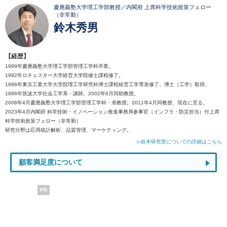
慶應義塾大学理工学部教授／内閣府 上席科学技術政策フェロー
（非常勤）
鈴木秀男
【経歴】
1989年慶應義塾大学理工学部管理工学科卒業。
1992年ロチェスター大学経営大学院修士課程修了。
1996年東京工業大学大学院理工学研究科博士課程経営工学専攻修了。博士（工学）取得。
1996年筑波大学社会工学系・講師。2002年6月同助教授。
2008年4月慶應義塾大学理工学部管理工学科・准教授。2011年4月同教授、現在に至る。
2023年4月内閣府 科学技術・イノベーション推進事務局参事官（インフラ・防災担当）付上席
科学技術政策フェロー（非常勤）
研究分野は応用統計解析、品質管理、マーケティング。
≫鈴木研究室についての詳細はこちら
顧客満足度について
PR