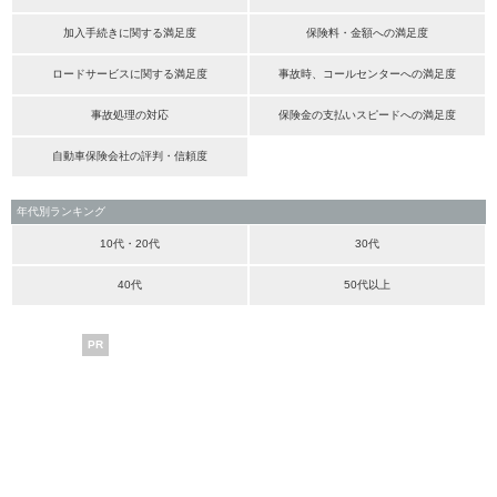
加入手続きに関する満足度
保険料・金額への満足度
ロードサービスに関する満足度
事故時、コールセンターへの満足度
事故処理の対応
保険金の支払いスピードへの満足度
自動車保険会社の評判・信頼度
年代別ランキング
10代・20代
30代
40代
50代以上
PR