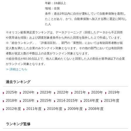
年齢：18歳以上
地域：全国
条件：過去2年以内に自分が運転していて自動車保険を適用し
たことがあり、かつ、自動車保険へ加入する際に選定に関与し
た人
※オリコン顧客満足度ランキングは、データクリーニング（回収したデータから不正回答
や異常値を排除）および調査対象者条件から外れた回答を除外した上で作成しています。
※「総合ランキング」、「評価項目別」、部門の「業態別」においては有効回答者数が規
定人数を満たした企業のみランクイン対象となります。その他の部門においては有効回答
者数が規定人数の半数以上の企業がランクイン対象となります。
※総合得点が60.00点以上で、他人に薦めたくないと回答した人の割合が基準値以下の企業
がランクイン対象となります。
≫ 詳細はこちら
過去ランキング
2025年
2024年
2023年
2022年
2021年
2020年
2019年
2018年
2016年
2015年
2014-2015年
2014年度
2013年度
2012年度
2011年度
2010年度
2009年度
2008年度
ランキング監修