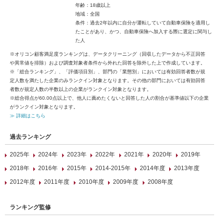
年齢：18歳以上
地域：全国
条件：過去2年以内に自分が運転していて自動車保険を適用し
たことがあり、かつ、自動車保険へ加入する際に選定に関与し
た人
※オリコン顧客満足度ランキングは、データクリーニング（回収したデータから不正回答
や異常値を排除）および調査対象者条件から外れた回答を除外した上で作成しています。
※「総合ランキング」、「評価項目別」、部門の「業態別」においては有効回答者数が規
定人数を満たした企業のみランクイン対象となります。その他の部門においては有効回答
者数が規定人数の半数以上の企業がランクイン対象となります。
※総合得点が60.00点以上で、他人に薦めたくないと回答した人の割合が基準値以下の企業
がランクイン対象となります。
≫ 詳細はこちら
過去ランキング
2025年
2024年
2023年
2022年
2021年
2020年
2019年
2018年
2016年
2015年
2014-2015年
2014年度
2013年度
2012年度
2011年度
2010年度
2009年度
2008年度
ランキング監修