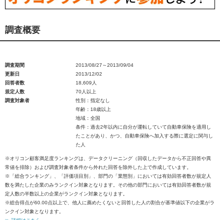
調査概要
調査期間
2013/08/27～2013/09/04
更新日
2013/12/02
回答者数
18,609人
規定人数
70人以上
調査対象者
性別：指定なし
年齢：18歳以上
地域：全国
条件：過去2年以内に自分が運転していて自動車保険を適用し
たことがあり、かつ、自動車保険へ加入する際に選定に関与し
た人
※オリコン顧客満足度ランキングは、データクリーニング（回収したデータから不正回答や異
常値を排除）および調査対象者条件から外れた回答を除外した上で作成しています。
※「総合ランキング」、「評価項目別」、部門の「業態別」においては有効回答者数が規定人
数を満たした企業のみランクイン対象となります。その他の部門においては有効回答者数が規
定人数の半数以上の企業がランクイン対象となります。
※総合得点が60.00点以上で、他人に薦めたくないと回答した人の割合が基準値以下の企業がラ
ンクイン対象となります。