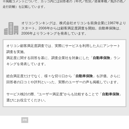
※掲載コメントについて、カッコ内には回答者の（年代／性別／搭乗車種／免許の色／
走行距離）を記載しています。
オリコンランキングは、株式会社オリコンを前身企業に1967年より
スタート。2006年からは顧客満足度調査を開始。自動車保険は、
2006年よりランキングを発表しています。
オリコン顧客満足度調査では、実際にサービスを利用した
人にアンケート
調査を実施。
満足度に関する回答を基に、調査企業
社を対象にした「
自動車保険
」ラン
キングを発表しています。
総合満足度だけでなく、様々な切り口から「
自動車保険
」を評価。さらに
回答者の口コミや評判といった、実際のユーザーの声も掲載しています。
サービス検討の際、“ユーザー満足度”からも比較することで「
自動車保険
」
選びにお役立てください。
PR