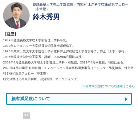
慶應義塾大学理工学部教授／内閣府 上席科学技術政策フェロー
（非常勤）
鈴木秀男
【経歴】
1989年慶應義塾大学理工学部管理工学科卒業。
1992年ロチェスター大学経営大学院修士課程修了。
1996年東京工業大学大学院理工学研究科博士課程経営工学専攻修了。博士（工学）取得。
1996年筑波大学社会工学系・講師。2002年6月同助教授。
2008年4月慶應義塾大学理工学部管理工学科・准教授。2011年4月同教授、現在に至る。
2023年4月内閣府 科学技術・イノベーション推進事務局参事官（インフラ・防災担当）付上席
科学技術政策フェロー（非常勤）
研究分野は応用統計解析、品質管理、マーケティング。
≫鈴木研究室についての詳細はこちら
顧客満足度について
PR