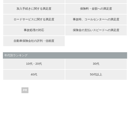
加入手続きに関する満足度
保険料・金額への満足度
ロードサービスに関する満足度
事故時、コールセンターへの満足度
事故処理の対応
保険金の支払いスピードへの満足度
自動車保険会社の評判・信頼度
年代別ランキング
10代・20代
30代
40代
50代以上
PR