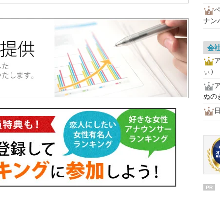
ナン
会
ぃ）
ぬの
PR