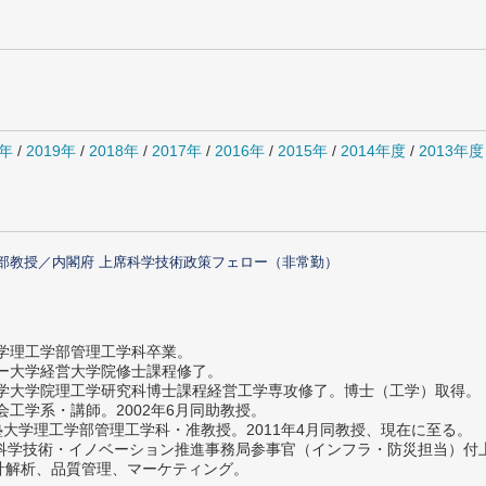
0年
/
2019年
/
2018年
/
2017年
/
2016年
/
2015年
/
2014年度
/
2013年度
部教授／内閣府 上席科学技術政策フェロー（非常勤）
大学理工学部管理工学科卒業。
ター大学経営大学院修士課程修了。
大学大学院理工学研究科博士課程経営工学専攻修了。博士（工学）取得。
社会工学系・講師。2002年6月同助教授。
義塾大学理工学部管理工学科・准教授。2011年4月同教授、現在に至る。
府 科学技術・イノベーション推進事務局参事官（インフラ・防災担当）
計解析、品質管理、マーケティング。