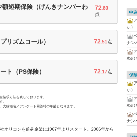
少額短期保険（げんきナンバーわ
72
.60
申
点
ぃ）
72
（プリズムコール）
.51
点
ナン
ぬの
72
ート（PS保険）
.17
点
保
ぃ）
金請求方法を表しております。
す。
ぬの
、犬猫種名／アンケート回答時の年齢となります。
ナン
オリコンを前身企業に1967年よりスタート。2006年から