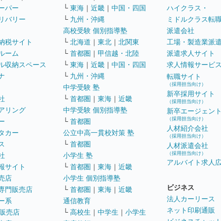
ーパー
└
東海
｜
近畿
｜
中国・四国
ハイクラス・
リバリー
└
九州・沖縄
ミドルクラス転
高校受験 個別指導塾
派遣会社
納税サイト
└
北海道
｜
東北
｜
北関東
工場・製造業派
ルーム
└
首都圏
｜
甲信越・北陸
派遣求人サイト
ル収納スペース
└
東海
｜
近畿
｜
中国・四国
求人情報サービ
ナ
└
九州・沖縄
転職サイト
（採用担当向け）
中学受験 塾
新卒採用サイト
社
└
首都圏
｜
東海
｜
近畿
（採用担当向け）
アリング
中学受験 個別指導塾
新卒エージェン
（採用担当向け）
ー
└
首都圏
人材紹介会社
タカー
公立中高一貫校対策 塾
（採用担当向け）
ス
└
首都圏
人材派遣会社
（採用担当向け）
社
小学生 塾
アルバイト求人
報サイト
└
首都圏
｜
東海
｜
近畿
売店
小学生 個別指導塾
ビジネス
専門販売店
└
首都圏
｜
東海
｜
近畿
法人カーリース
ー系
通信教育
ネット印刷通販
販売店
└
高校生
｜
中学生
｜
小学生