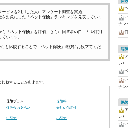
保
サービスを利用した
人にアンケート調査を実施。
社を対象にした「
ペット保険
」ランキングを発表していま
ナン
から「
ペット保険
」を評価。さらに回答者の口コミや評判
しています。
からも比較することで「
ペット保険
」選びにお役立てくだ
病
ぃ）
て比較することが出来ます。
ナン
保険プラン
保険料
保
保険金の支払い
会社の信用性
ぃ）
中型犬
小型犬