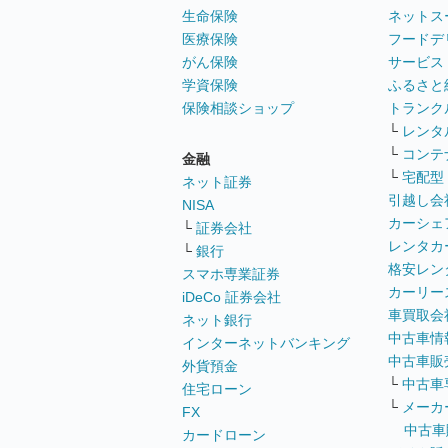
生命保険
ネットス
医療保険
フードデ
がん保険
サービス
学資保険
ふるさと
保険相談ショップ
トランク
└
レンタ
└
コンテ
金融
└
宅配型
ネット証券
引越し会
NISA
カーシェ
└
証券会社
レンタカ
└
銀行
格安レン
スマホ専業証券
カーリー
iDeCo 証券会社
車買取会
ネット銀行
中古車情
インターネットバンキング
中古車販
外貨預金
└
中古車
住宅ローン
└
メーカ
FX
中古車
カードローン