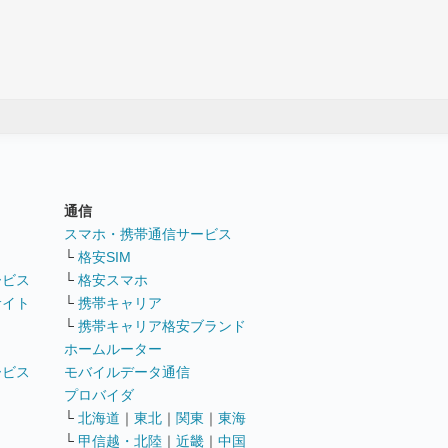
通信
ト
スマホ・携帯通信サービス
└
格安SIM
ービス
└
格安スマホ
サイト
└
携帯キャリア
└
携帯キャリア格安ブランド
ホームルーター
ービス
モバイルデータ通信
ト
プロバイダ
└
北海道
｜
東北
｜
関東
｜
東海
└
甲信越・北陸
｜
近畿
｜
中国