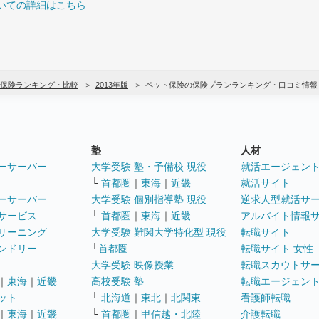
いての詳細はこちら
保険ランキング・比較
2013年版
ペット保険の保険プランランキング・口コミ情報
塾
人材
ーサーバー
大学受験 塾・予備校 現役
就活エージェン
└
首都圏
｜
東海
｜
近畿
就活サイト
ーサーバー
大学受験 個別指導塾 現役
逆求人型就活サ
サービス
└
首都圏
｜
東海
｜
近畿
アルバイト情報
リーニング
大学受験 難関大学特化型 現役
転職サイト
ンドリー
└
首都圏
転職サイト 女性
大学受験 映像授業
転職スカウトサ
｜
東海
｜
近畿
高校受験 塾
転職エージェン
ット
└
北海道
｜
東北
｜
北関東
看護師転職
｜
東海
｜
近畿
└
首都圏
｜
甲信越・北陸
介護転職