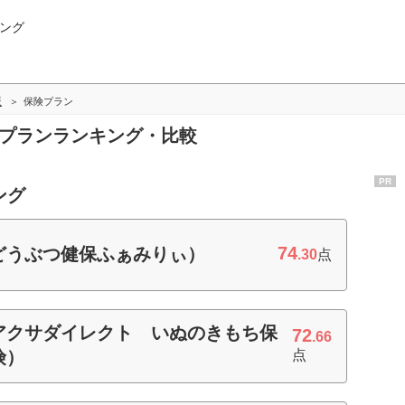
ング
版
保険プラン
険プランランキング・比較
PR
ング
74
どうぶつ健保ふぁみりぃ）
.30
点
アクサダイレクト いぬのきもち保
72
.66
険）
点