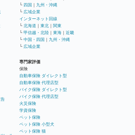
└
四国
｜
九州・沖縄
職
└
広域企業
インターネット回線
遣
└
北海道
｜
東北
｜
関東
└
甲信越・北陸
｜
東海
｜
近畿
ス
└
中国・四国
｜
九州・沖縄
└
広域企業
専門家評価
ト
保険
自動車保険 ダイレクト型
自動車保険 代理店型
バイク保険 ダイレクト型
バイク保険 代理店型
広告
火災保険
学資保険
ペット保険
ペット保険 小型犬
ペット保険 猫