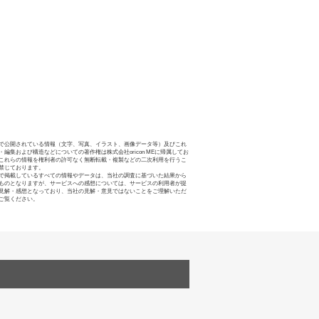
で公開されている情報（文字、写真、イラスト、画像データ等）及びこれ
・編集および構造などについての著作権は株式会社oricon MEに帰属してお
これらの情報を権利者の許可なく無断転載・複製などの二次利用を行うこ
禁じております。
で掲載しているすべての情報やデータは、当社の調査に基づいた結果から
ものとなりますが、サービスへの感想については、サービスの利用者が提
見解・感想となっており、当社の見解・意見ではないことをご理解いただ
ご覧ください。