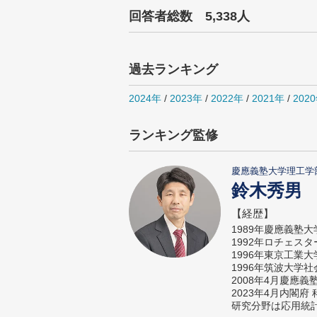
回答者総数 5,338人
過去ランキング
2024年
/
2023年
/
2022年
/
2021年
/
202
ランキング監修
慶應義塾大学理工学
鈴木秀男
【経歴】
1989年慶應義塾
1992年ロチェス
1996年東京工業
1996年筑波大学
2008年4月慶應
2023年4月内閣
研究分野は応用統