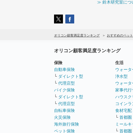
≫ 鈴木研究室につ
オリコン顧客満足度ランキング
おすすめのペット
オリコン顧客満足度ランキング
保険
生活
自動車保険
ウォータ
└
ダイレクト型
浄水型
└
代理店型
ウォータ
バイク保険
家事代行
└
ダイレクト型
ハウスク
└
代理店型
コインラ
自転車保険
食材宅配
火災保険
└
首都圏
海外旅行保険
ミールキ
ペット保険
└
首都圏