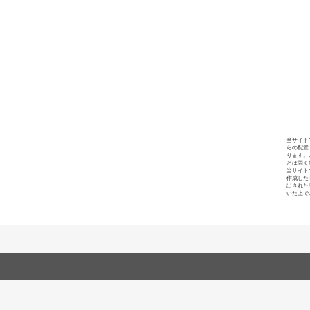
当サイト
らの配置
ります。
とは固く
当サイト
作成した
出された
いた上で