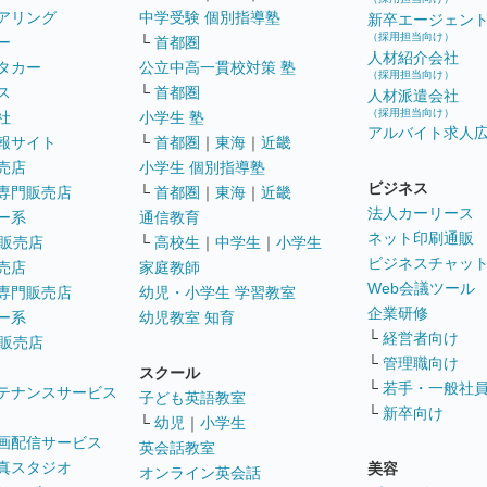
アリング
中学受験 個別指導塾
新卒エージェン
（採用担当向け）
ー
└
首都圏
人材紹介会社
タカー
公立中高一貫校対策 塾
（採用担当向け）
ス
└
首都圏
人材派遣会社
（採用担当向け）
社
小学生 塾
アルバイト求人
報サイト
└
首都圏
｜
東海
｜
近畿
売店
小学生 個別指導塾
ビジネス
専門販売店
└
首都圏
｜
東海
｜
近畿
法人カーリース
ー系
通信教育
ネット印刷通販
販売店
└
高校生
｜
中学生
｜
小学生
ビジネスチャッ
売店
家庭教師
Web会議ツール
専門販売店
幼児・小学生 学習教室
企業研修
ー系
幼児教室 知育
└
経営者向け
販売店
└
管理職向け
スクール
└
若手・一般社
テナンスサービス
子ども英語教室
└
新卒向け
└
幼児
｜
小学生
画配信サービス
英会話教室
真スタジオ
美容
オンライン英会話