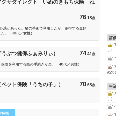
アクサダイレクト いぬのきもち保険 ね
76
.18
点
安心感があった。猫の手術で利用したが、納得する金額
た。（40代／女性）
評
2位
ぃ）
74
どうぶつ健保ふぁみりぃ）
.41
点
保険を利用する際の手続きが楽。（40代／男性）
ぬの
3位
70
（ペット保険「うちの子」）
.68
点
申
）
ぃ）
内容別