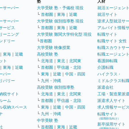
塾
人材
ーサーバー
大学受験 塾・予備校 現役
就活エージェン
└
首都圏
｜
東海
｜
近畿
就活サイト
ーサーバー
大学受験 個別指導塾 現役
逆求人型就活サ
サービス
└
首都圏
｜
東海
｜
近畿
アルバイト情報
リーニング
大学受験 難関大学特化型 現役
転職サイト
ンドリー
└
首都圏
転職サイト 女性
大学受験 映像授業
転職スカウトサ
｜
東海
｜
近畿
高校受験 塾
転職エージェン
ット
└
北海道
｜
東北
｜
北関東
看護師転職
｜
東海
｜
近畿
└
首都圏
｜
甲信越・北陸
介護転職
ーパー
└
東海
｜
近畿
｜
中国・四国
ハイクラス・
リバリー
└
九州・沖縄
ミドルクラス転
高校受験 個別指導塾
派遣会社
納税サイト
└
北海道
｜
東北
｜
北関東
工場・製造業派
ルーム
└
首都圏
｜
甲信越・北陸
派遣求人サイト
ル収納スペース
└
東海
｜
近畿
｜
中国・四国
求人情報サービ
ナ
└
九州・沖縄
転職サイト
（採用担当向け）
中学受験 塾
新卒採用サイト
社
└
首都圏
｜
東海
｜
近畿
（採用担当向け）