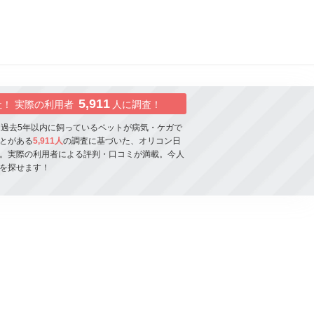
5,911
社！ 実際の利用者
人に調査！
に過去5年以内に飼っているペットが病気・ケガで
とがある
5,911人
の調査に基づいた、オリコン日
。実際の利用者による評判・口コミが満載。今人
を探せます！