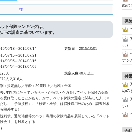
ぬの
猫
保
ペット保険ランキングは、
以下の調査に基づいています。
ぃ）
015/05/18～2015/07/14
更新日
2015/10/01
015/07/15～2015/07/21
ナン
014/03/05～2014/03/16
013/04/04～2013/04/09
,323人
規定人数
40人以上
付
,272人 2,316人
別：指定無し／年齢：20歳以上／地域：全国
ぬの
去5年以内に飼っているペットが病気・ケガをしてペット保険の保険
を受け取ったことがあり、かつ、ペット保険の選定に関与した人（※
だし、「予防接種」、「検査・検診」は保険適用外のため、調査対象
ぃ）
ら除外する）
院補償、通院補償等のペット専用の保険商品を展開している「ペット
険会社」を対象とする
3社
支