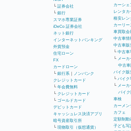
カーシェ
└
証券会社
レンタカ
└
銀行
格安レン
スマホ専業証券
カーリー
iDeCo 証券会社
車買取会
ネット銀行
中古車情
インターネットバンキング
中古車販
外貨預金
└
中古車
住宅ローン
└
メーカ
FX
中古車
カードローン
バイク販
└
銀行系
｜
ノンバンク
└
バイク
クレジットカード
└
メーカ
└
年会費無料
バイク
└
クレジットカード
車検
└
ゴールドカード
カーメン
デビットカード
カフェ
キャッシュレス決済アプリ
定額制動
暗号資産取引所
子ども写
└
現物取引（仮想通貨）