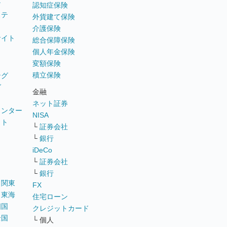
テ
認知症保険
ステ
外貨建て保険
介護保険
サイト
総合保障保険
個人年金保険
変額保険
積立保険
ング
グ
金融
ネット証券
ウンター
NISA
イト
└
証券会社
リ
└
銀行
iDeCo
└
証券会社
└
銀行
｜
関東
FX
｜
東海
住宅ローン
四国
クレジットカード
全国
└ 個人