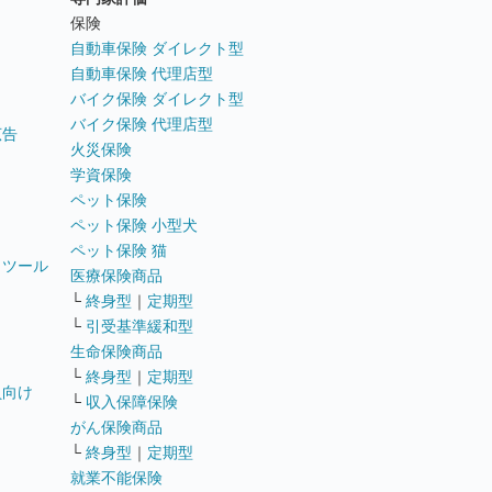
ト
保険
自動車保険 ダイレクト型
自動車保険 代理店型
バイク保険 ダイレクト型
バイク保険 代理店型
広告
火災保険
学資保険
ペット保険
ペット保険 小型犬
ペット保険 猫
トツール
医療保険商品
└
終身型
｜
定期型
└
引受基準緩和型
生命保険商品
└
終身型
｜
定期型
員向け
└
収入保障保険
がん保険商品
└
終身型
｜
定期型
就業不能保険