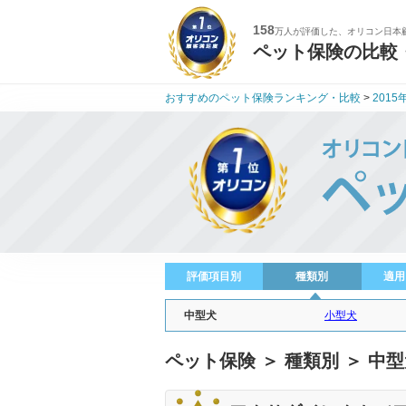
158
万人が評価した、オリコン日本
ペット保険の比較
おすすめのペット保険ランキング・比較
>
2015
評価項目別
種類別
適用
中型犬
小型犬
ペット保険 ＞ 種類別 ＞ 中