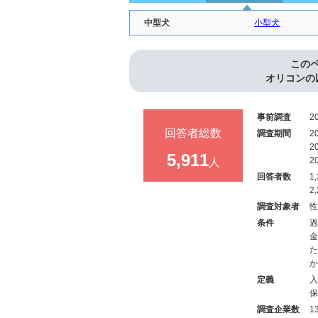
中型犬
小型犬
この
オリコンの
事前調査
2
回答者総数
調査期間
2
2
5,911
人
2
回答者数
1
2
調査対象者
性
条件
過
金
た
か
定義
入
保
調査企業数
1