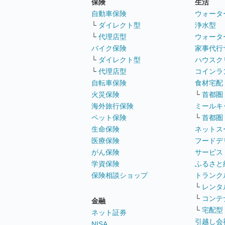
保険
生活
自動車保険
ウォータ
└
ダイレクト型
浄水型
└
代理店型
ウォータ
バイク保険
家事代行
└
ダイレクト型
ハウスク
└
代理店型
コインラ
自転車保険
食材宅配
火災保険
└
首都圏
海外旅行保険
ミールキ
ペット保険
└
首都圏
生命保険
ネットス
医療保険
フードデ
がん保険
サービス
学資保険
ふるさと
保険相談ショップ
トランク
└
レンタ
└
コンテ
金融
└
宅配型
ネット証券
引越し会
NISA