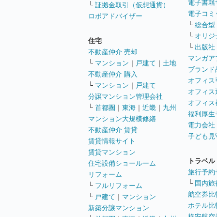
電子書籍
└
証拠金取引（仮想通貨）
電子コミ
ロボアドバイザー
└
総合型
└
オリジ
住宅
└
出版社
不動産仲介 売却
マンガア
└
マンション
｜
戸建て
｜
土地
ブランド
不動産仲介 購入
オフィス
└
マンション
｜
戸建て
オフィス
分譲マンション管理会社
オフィス
└
首都圏
｜
東海
｜
近畿
｜
九州
福利厚生
マンション大規模修繕
電力会社
不動産仲介 賃貸
子ども見
賃貸情報サイト
賃貸マンション
トラベル
住宅設備ショールーム
旅行予約
リフォーム
└
国内旅
└
フルリフォーム
航空券比
└
戸建て
｜
マンション
ホテル比
新築分譲マンション
格安航空券