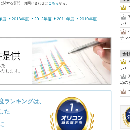
に関する質問・お問い合わせは
こちら
から。
4年度
2013年度
2012年度
2011年度
2010年度
ぃ）
ナン
会
ぃ）
ぬの
度ランキングは、
した
に