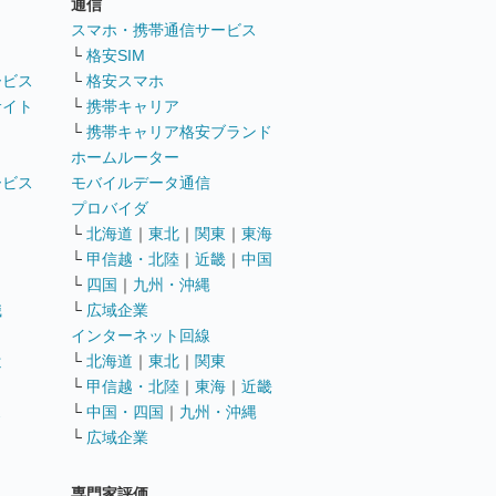
通信
ト
スマホ・携帯通信サービス
└
格安SIM
ービス
└
格安スマホ
サイト
└
携帯キャリア
└
携帯キャリア格安ブランド
ホームルーター
ービス
モバイルデータ通信
ト
プロバイダ
└
北海道
｜
東北
｜
関東
｜
東海
└
甲信越・北陸
｜
近畿
｜
中国
└
四国
｜
九州・沖縄
職
└
広域企業
インターネット回線
遣
└
北海道
｜
東北
｜
関東
└
甲信越・北陸
｜
東海
｜
近畿
ス
└
中国・四国
｜
九州・沖縄
└
広域企業
専門家評価