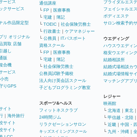
サービス
ブライダルエス
通信講座
ックサービス
フェイシャルエ
└
FP
｜
医療事務
ボディエステ
└
宅建
｜
簿記
ナル作品限定型
サロン検索予約
└
TOEIC
｜
社会保険労務士
└
行政書士
｜
ケアマネジャー
プリ オリジナル
└
公務員
｜
ITパスポート
ウエディング
品買取 店舗
資格スクール
ハウスウエディ
引越し
└
FP
｜
医療事務
格安ウエディン
通販
└
宅建
｜
簿記
結婚相談所
複合機
└
社会保険労務士
結婚式場相談カ
サービス
公務員試験予備校
結婚式場情報サ
 小売
法人向け英会話スクール
マッチングアプ
守りGPS
子どもプログラミング教室
レジャー
スポーツ&ヘルス
映画館
サイト
フィットネスクラブ
└
北海道
｜
東北
行
｜
海外旅行
24時間ジム
└
甲信越・北陸
較サイト
リラクゼーションサロン
└
近畿
｜
中国・
較サイト
キッズスイミングスクール
└
九州・沖縄
｜
 LCC