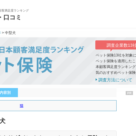
顧客満足度ランキング
・口コミ
年
> 中型犬
調査企業数13
ペット保険13社を対象
ペット保険を適用したこ
本顧客満足度ランキング
気のおすすめペット保険
調査方法について
内容別
PR
猫
型犬
1位