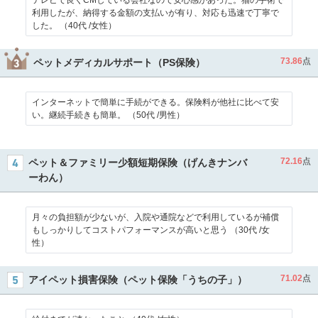
テレビで良くCMしている会社なので安心感があった。猫の手術で
利用したが、納得する金額の支払いが有り、対応も迅速で丁寧で
した。 （40代 /女性）
73.86
点
ペットメディカルサポート（PS保険）
インターネットで簡単に手続ができる。保険料が他社に比べて安
い。継続手続きも簡単。 （50代 /男性）
72.16
点
ペット＆ファミリー少額短期保険（げんきナンバ
ーわん）
月々の負担額が少ないが、入院や通院などで利用しているが補償
もしっかりしてコストパフォーマンスが高いと思う （30代 /女
性）
71.02
点
アイペット損害保険（ペット保険「うちの子」）