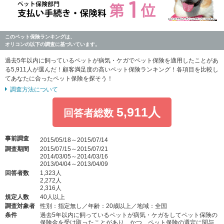
このペット保険ランキングは、
オリコンの以下の調査に基づいています。
過去5年以内に飼っているペットが病気・ケガでペット保険を適用したことがあ
る5,911人が選んだ！顧客満足度の高いペット保険ランキング！各項目を比較し
てあなたに合ったペット保険を探そう！
調査方法について
5,911人
回答者総数
事前調査
2015/05/18～2015/07/14
調査期間
2015/07/15～2015/07/21
2014/03/05～2014/03/16
2013/04/04～2013/04/09
回答者数
1,323人
2,272人
2,316人
規定人数
40人以上
調査対象者
性別：指定無し／年齢：20歳以上／地域：全国
条件
過去5年以内に飼っているペットが病気・ケガをしてペット保険の
保険金を受け取ったことがあり、かつ、ペット保険の選定に関与