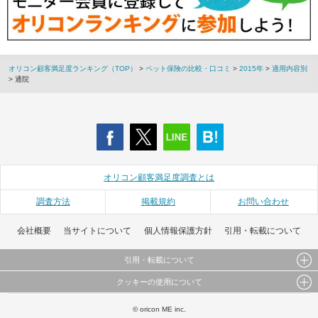
オリコン顧客満足度ランキング（TOP）
>
ペット保険の比較・口コミ
>
2015年
>
適用内容別
> 通院
オリコン顧客満足度調査とは
調査方法
掲載規約
お問い合わせ
会社概要
当サイトについて
個人情報保護方針
引用・転載について
引用・転載について
クッキーの使用について
当サイトで公開されている情報（文字、写真、イラスト、画像データ等）及びこれらの配置・
編集および構造などについての著作権は株式会社oricon MEに帰属しております。
このサイトでは Cookie を使用して、ユーザーに合わせたコンテンツや広告の表示、ソーシャル
© oricon ME inc.
これらの情報を権利者の許可なく無断転載・複製などの二次利用を行うことは固く禁じており