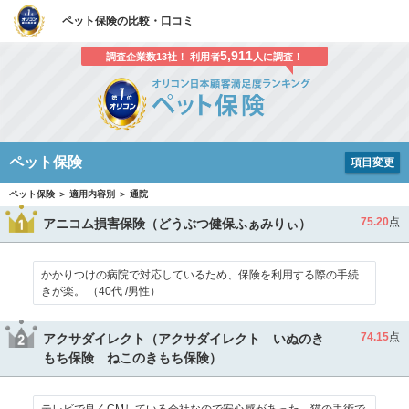
ペット保険の比較・口コミ
5,911
調査企業数13社！ 利用者
人に調査！
ペット保険
項目変更
ペット保険 ＞ 適用内容別 ＞ 通院
75.20
点
アニコム損害保険（どうぶつ健保ふぁみりぃ）
かかりつけの病院で対応しているため、保険を利用する際の手続
きが楽。 （40代 /男性）
74.15
点
アクサダイレクト（アクサダイレクト いぬのき
もち保険 ねこのきもち保険）