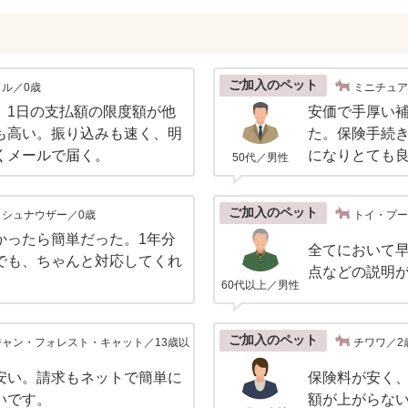
ご加入のペット
ル／0歳
ミニチュア
、1日の支払額の限度額が他
安価で手厚い
も高い。振り込みも速く、明
た。保険手続
くメールで届く。
になりとても
50代／男性
ご加入のペット
シュナウザー／0歳
トイ・プー
かったら簡単だった。1年分
全てにおいて
でも、ちゃんと対応してくれ
点などの説明
60代以上／男性
ご加入のペット
ャン・フォレスト・キャット／13歳以
チワワ／2
安い。請求もネットで簡単に
保険料が安く
いです。
額が上がらな