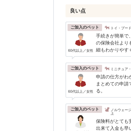
良い点
ご加入のペット
トイ・プード
手続きが簡単で
の保険会社より
細もわかりやす
60代以上／女性
ご加入のペット
ミニチュア・
申請の仕方がわ
まとめての申請
る。
60代以上／女性
ご加入のペット
ノルウェージ
上
保険料がとても
出来て入金も早