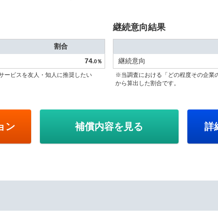
継続意向結果
割合
74
継続意向
.0％
サービスを友人・知人に推奨したい
※当調査における「どの程度その企業
から算出した割合です。
ョン
補償内容を見る
詳