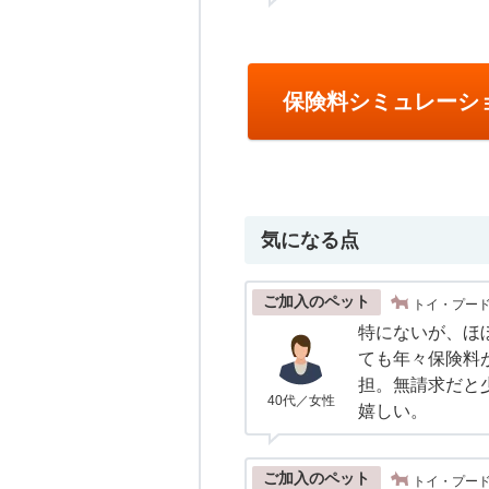
保険料シミュレーシ
気になる点
ご加入のペット
トイ・プー
特にないが、ほ
ても年々保険料
担。無請求だと
40代／女性
嬉しい。
ご加入のペット
トイ・プード