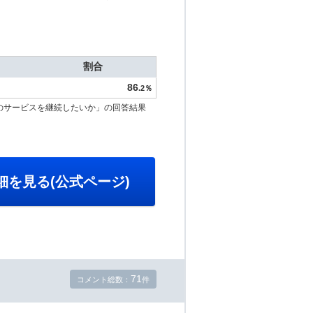
割合
86
.2％
のサービスを継続したいか」の回答結果
細を見る(公式ページ)
71
コメント総数：
件