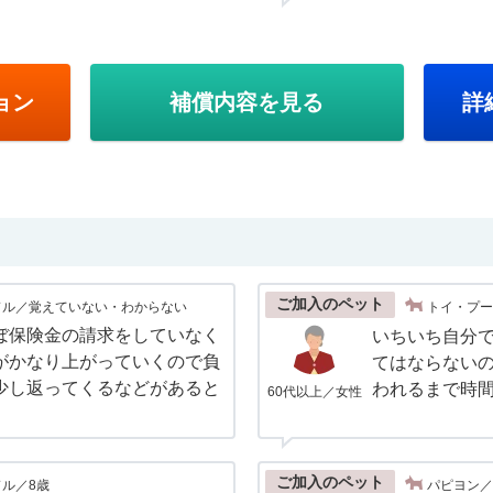
ョン
補償内容を見る
詳
ご加入のペット
ドル／覚えていない・わからない
トイ・プー
ぼ保険金の請求をしていなく
いちいち自分
がかなり上がっていくので負
てはならない
少し返ってくるなどがあると
われるまで時間
60代以上／女性
ご加入のペット
ル／8歳
パピヨン／