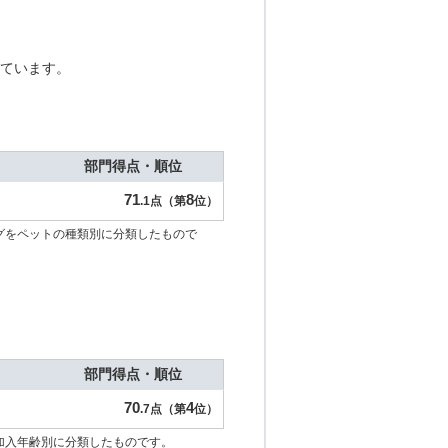
ています。
部門得点・順位
71
8
.1点（第
位）
グをペットの種類別に分類したもので
部門得点・順位
70
4
.7点（第
位）
加入年齢別に分類したものです。