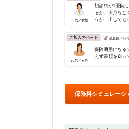
初診料が1医院
るが、正月など
うが、出しても
50代／女性
ご加入のペット
混血種／12
保険適用になる
えず書類を送っ
30代／女性
保険料シミュレーシ