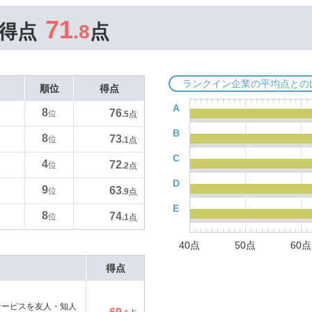
71
得点
.8
点
ランクイン企業の平均点との
順位
得点
A
8
76
位
.5
点
B
8
73
位
.1
点
C
4
72
位
.2
点
D
9
63
位
.9
点
E
8
74
位
.1
点
40点
50点
60点
得点
サービスを友人・知人