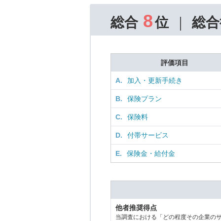
8
総合
位
総合
評価項目
A.
加入・更新手続き
B.
保険プラン
C.
保険料
D.
付帯サービス
E.
保険金・給付金
他者推奨得点
当調査における「どの程度その企業の