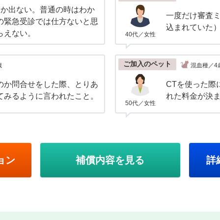
しか出ない。普通の時はわか
一度だけ審査
の緊急受診では仕方ないと思
込まれていた
らえない。
40代／女性
ご加入のペット
歳
混血種／4
のか問合せをした際、とりあ
CTを使った際
てみるように言われたこと。
れた料金が決
50代／女性
ョン
補償内容を見る
詳