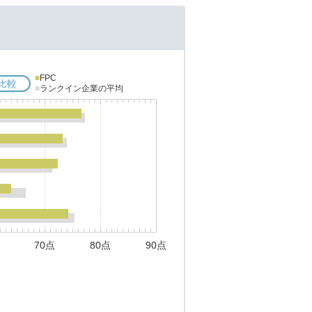
■
FPC
比較
■
ランクイン企業の平均
70点
80点
90点