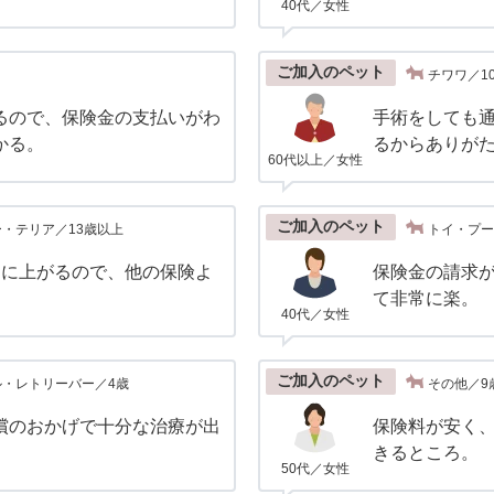
40代／女性
ご加入のペット
チワワ／1
るので、保険金の支払いがわ
手術をしても
かる。
るからありが
60代以上／女性
ご加入のペット
・テリア／13歳以上
トイ・プー
とに上がるので、他の保険よ
保険金の請求
て非常に楽。
40代／女性
ご加入のペット
ル・レトリーバー／4歳
その他／9
償のおかげで十分な治療が出
保険料が安く
きるところ。
50代／女性