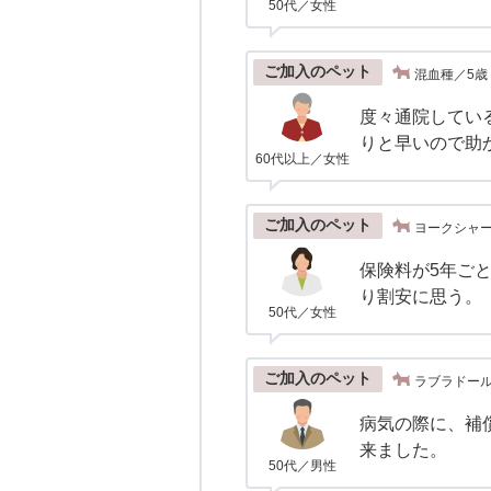
50代／女性
ご加入のペット
混血種／5歳
度々通院してい
りと早いので助
60代以上／女性
ご加入のペット
ヨークシャー
保険料が5年ご
り割安に思う。
50代／女性
ご加入のペット
ラブラドー
病気の際に、補
来ました。
50代／男性