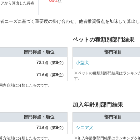
69
.1
点
コアから算出した得点
者ニーズに基づく重要度の掛け合わせ、他者推奨得点を加味して算出し
ペットの種類別部門結果
部門得点・順位
部門項目
72
8
小型犬
.1点（第
位）
※ペットの種類別部門結果はランキン
71
8
.6点（第
位）
す。
用内容別に分類したものです。
加入年齢別部門結果
部門得点・順位
部門項目
71
9
シニア犬
.6点（第
位）
算方法別に分類したものです。
※加入年齢別部門結果はランキングを