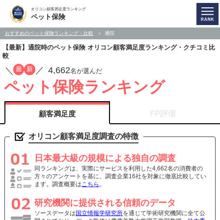
オリコン顧客満足度ランキング
ペット保険
おすすめのペット保険ランキング・比較
通院
【最新】通院時のペット保険 オリコン顧客満足度ランキング・クチコミ比
較
4,662
最
新
／
／
名が選んだ
ペット保険ランキング
顧客満足度
FP評価
オリコン顧客満足度調査の特徴
日本最大級の規模による独自の調査
同ランキングは、実際にサービスを利用した4,662名の消費者の
方々のアンケートを基に、調査企業16社を対象に徹底比較してい
ます。調査概要は
こちら
。
研究機関に提供される信頼のデータ
ソースデータは
国立情報学研究所
を通じて学術研究機関に全て公