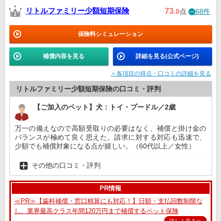
リトルファミリー少額短期保険
73
.0
点
68件
保険料シミュレーション
補償内容を見る
詳細を見る(公式ページ)
＞各項目の得点・口コミの詳細を見る
リトルファミリー少額短期保険の口コミ・評判
【ご加入のペット】犬：トイ・プードル／2歳
万一の備えなので高額受取りの必要はなく、補償と掛け金の
バランスが極めて良く思えた。請求に対する対応も迅速で、
少額でも補償対象になる点が嬉しい。（60代以上／女性）
その他の口コミ・評判
PR情報
≪PR≫【歯科補償・窓口精算にも対応！】日額・支払回数制限な
し、業界最高クラス年間120万円まで補償するペット保険