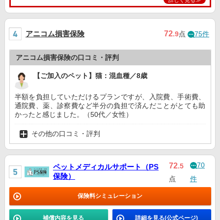
詳しく見る≫
アニコム損害保険
72
.9
点
75件
アニコム損害保険の口コミ・評判
【ご加入のペット】猫：混血種／8歳
半額を負担していただけるプランですが、入院費、手術費、
通院費、薬、診察費など半分の負担で済んだことがとても助
かったと感じました。（50代／女性）
その他の口コミ・評判
70
72
.5
ペットメディカルサポート（PS
保険）
点
件
保険料シミュレーション
補償内容を見る
詳細を見る(公式ページ)