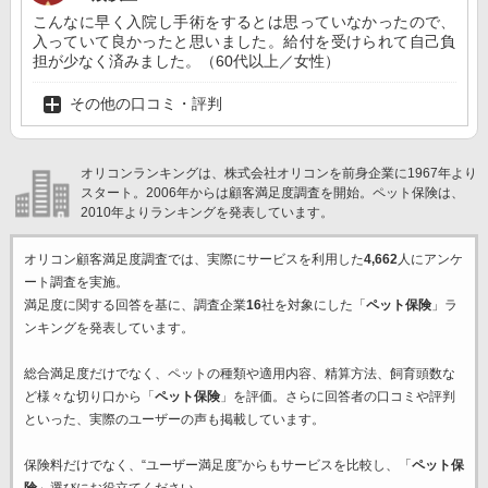
こんなに早く入院し手術をするとは思っていなかったので、
入っていて良かったと思いました。給付を受けられて自己負
担が少なく済みました。（60代以上／女性）
その他の口コミ・評判
オリコンランキングは、株式会社オリコンを前身企業に1967年より
スタート。2006年からは顧客満足度調査を開始。ペット保険は、
2010年よりランキングを発表しています。
オリコン顧客満足度調査では、実際にサービスを利用した
4,662
人にアンケ
ート調査を実施。
満足度に関する回答を基に、調査企業
16
社を対象にした「
ペット保険
」ラ
ンキングを発表しています。
総合満足度だけでなく、ペットの種類や適用内容、精算方法、飼育頭数な
ど様々な切り口から「
ペット保険
」を評価。さらに回答者の口コミや評判
といった、実際のユーザーの声も掲載しています。
保険料だけでなく、“ユーザー満足度”からもサービスを比較し、「
ペット保