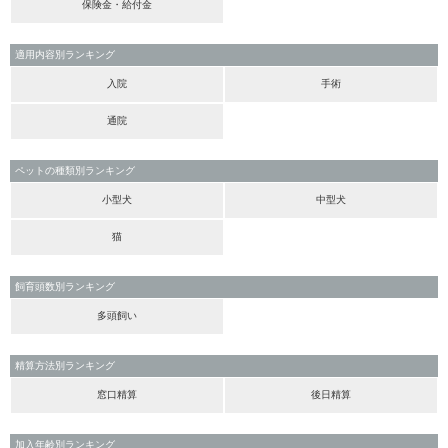
保険金・給付金
適用内容別ランキング
入院
手術
通院
ペットの種類別ランキング
小型犬
中型犬
猫
飼育頭数別ランキング
多頭飼い
精算方法別ランキング
窓口精算
後日精算
加入年齢別ランキング