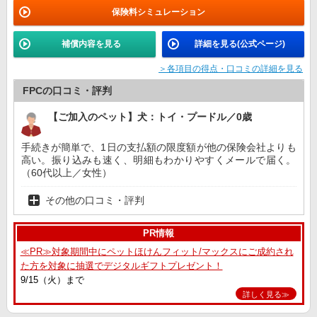
保険料シミュレーション
補償内容を見る
詳細を見る(公式ページ)
＞各項目の得点・口コミの詳細を見る
FPCの口コミ・評判
【ご加入のペット】犬：トイ・プードル／0歳
手続きが簡単で、1日の支払額の限度額が他の保険会社よりも
高い。振り込みも速く、明細もわかりやすくメールで届く。
（60代以上／女性）
その他の口コミ・評判
PR情報
≪PR≫対象期間中にペットほけんフィット/マックスにご成約され
た方を対象に抽選でデジタルギフトプレゼント！
9/15（火）まで
詳しく見る≫