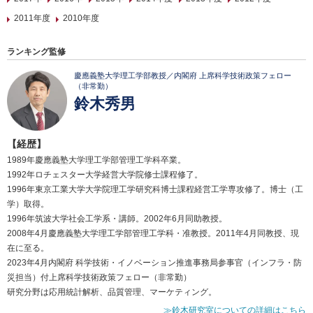
2011年度
2010年度
ランキング監修
慶應義塾大学理工学部教授／内閣府 上席科学技術政策フェロー
（非常勤）
鈴木秀男
【経歴】
1989年慶應義塾大学理工学部管理工学科卒業。
1992年ロチェスター大学経営大学院修士課程修了。
1996年東京工業大学大学院理工学研究科博士課程経営工学専攻修了。博士（工
学）取得。
1996年筑波大学社会工学系・講師。2002年6月同助教授。
2008年4月慶應義塾大学理工学部管理工学科・准教授。2011年4月同教授、現
在に至る。
2023年4月内閣府 科学技術・イノベーション推進事務局参事官（インフラ・防
災担当）付上席科学技術政策フェロー（非常勤）
研究分野は応用統計解析、品質管理、マーケティング。
≫鈴木研究室についての詳細はこちら