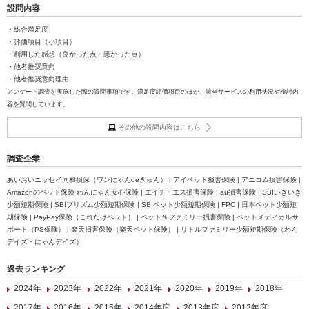
設問内容
・総合満足度
・評価項目（小項目）
・利用した感想（良かった点・悪かった点）
・他者推奨意向
・他者推奨意向理由
アンケート調査を実施した際の質問事項です。満足度評価項目のほか、該当サービスの利用状況や検討内
容を質問しています。
その他の設問内容はこちら
調査企業
あいおいニッセイ同和損保（ワンにゃんdeきゅん） | アイペット損害保険 | アニコム損害保険 |
Amazonのペット保険 わんにゃん安心保険 | エイチ・エス損害保険 | au損害保険 | SBIいきいき
少額短期保険 | SBIプリズム少額短期保険 | SBIペット少額短期保険 | FPC | 日本ペット少額短
期保険 | PayPay保険（これだけペット） | ペット＆ファミリー損害保険 | ペットメディカルサ
ポート（PS保険） | 楽天損害保険（楽天ペット保険） | リトルファミリー少額短期保険（わん
デイズ・にゃんデイズ）
過去ランキング
2024年
2023年
2022年
2021年
2020年
2019年
2018年
2017年
2016年
2015年
2014年度
2013年度
2012年度