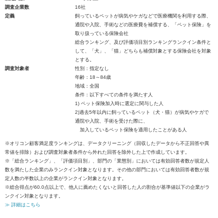
調査企業数
16社
定義
飼っているペットが病気やケガなどで医療機関を利用する際、
通院や入院、手術などの医療費を補償する、「ペット保険」を
取り扱っている保険会社
総合ランキング、及び評価項目別ランキングランクイン条件と
して、「犬」、「猫」どちらも補償対象とする保険会社を対象
とする。
調査対象者
性別：指定なし
年齢：18～84歳
地域：全国
条件：以下すべての条件を満たす人
1) ペット保険加入時に選定に関与した人
2)過去5年以内に飼っているペット（犬・猫）が病気やケガで
通院や入院、手術を受けた際に、
加入しているペット保険を適用したことがある人
※オリコン顧客満足度ランキングは、データクリーニング（回収したデータから不正回答や異
常値を排除）および調査対象者条件から外れた回答を除外した上で作成しています。
※「総合ランキング」、「評価項目別」、部門の「業態別」においては有効回答者数が規定人
数を満たした企業のみランクイン対象となります。その他の部門においては有効回答者数が規
定人数の半数以上の企業がランクイン対象となります。
※総合得点が60.0点以上で、他人に薦めたくないと回答した人の割合が基準値以下の企業がラ
ンクイン対象となります。
≫ 詳細はこちら