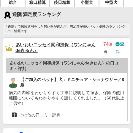
総合
窓口精算
後日精算
小型犬
中型犬
通院 満足度ランキング
「通院」で保険適用をした飼い主が選んだ、満足度が高いペット保険のランキング・
口コミ情報です。
58
74
.6
あいおいニッセイ同和損保（ワンにゃん
deきゅん）
点
件
あいおいニッセイ同和損保（ワンにゃんdeきゅん）の口コ
ミ・評判
【ご加入のペット】犬：ミニチュア・シュナウザー／8
歳
病気の内容をわかりやすく丁寧に説明して頂き、保険の使用
範囲についてもわかりやすく話してくれました。（60代以上
／男性）
その他の口コミ・評判