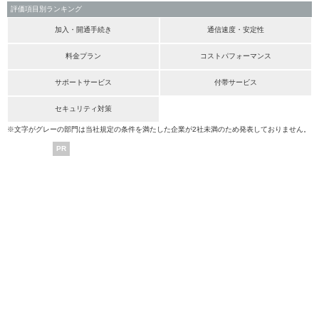
評価項目別ランキング
加入・開通手続き
通信速度・安定性
料金プラン
コストパフォーマンス
サポートサービス
付帯サービス
セキュリティ対策
※文字がグレーの部門は当社規定の条件を満たした企業が2社未満のため発表しておりません。
PR