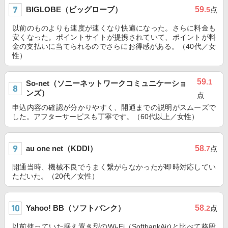
BIGLOBE（ビッグローブ）
59
.5
点
以前のものよりも速度が速くなり快適になった。さらに料金も
安くなった。ポイントサイトが提携されていて、ポイントが料
金の支払いに当てられるのでさらにお得感がある。（40代／女
性）
59
.1
So-net（ソニーネットワークコミュニケーショ
ンズ）
点
申込内容の確認が分かりやすく、開通までの説明がスムーズで
した。アフターサービスも丁寧です。（60代以上／女性）
au one net（KDDI）
58
.7
点
開通当時、機械不良でうまく繋がらなかったが即時対応してい
ただいた。（20代／女性）
Yahoo! BB（ソフトバンク）
58
.2
点
以前使っていた据え置き型のWi-Fi（SoftbankAir)と比べて格段