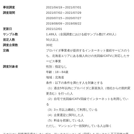
事前調査
2021/04/19～2021/07/01
調査期間
2021/07/02～2021/07/29
2020/07/15～2020/07/27
2019/08/09～2019/08/22
更新日
2021/12/01
サンプル数
1,489人（全国調査における総サンプル数27,450人）
規定人数
50人以上
調査企業数
30社
定義
プロバイダ事業者が提供するインターネット接続サービスのう
ち、北海道エリアにある個人向けの光回線/CATVに対応したサ
ービス事業
調査対象者
性別：指定なし
年齢：18～84歳
地域：北海道
条件：以下の条件を満たす人を対象とする
（1）過去5年以内にプロバイダに新規加入（他社からの契約変
更含む）を行った人
（2）自宅で光回線/CATV回線でインターネットを利用してい
る
（3）3ヶ月以上継続して利用している
（4）企業選定に関与した人
（5）料金を把握している人
ただし、マンションで一括契約している人は除く