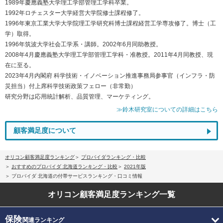
1989年慶應義塾大学理工学部管理工学科卒業。
1992年ロチェスター大学経営大学院修士課程修了。
1996年東京工業大学大学院理工学研究科博士課程経営工学専攻修了。博士（工
学）取得。
1996年筑波大学社会工学系・講師。2002年6月同助教授。
2008年4月慶應義塾大学理工学部管理工学科・准教授。2011年4月同教授、現
在に至る。
2023年4月内閣府 科学技術・イノベーション推進事務局参事官（インフラ・防
災担当）付上席科学技術政策フェロー（非常勤）
研究分野は応用統計解析、品質管理、マーケティング。
≫鈴木研究室についての詳細はこちら
顧客満足度について
オリコン顧客満足度ランキング
プロバイダランキング・比較
おすすめのプロバイダ 北海道ランキング・比較
2021年版
プロバイダ 北海道の付帯サービスランキング・口コミ情報
オリコン顧客満足度
ランキング一覧
保険
関連ランキング