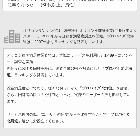
に早くなった。（60代以上／男性）
オリコンランキングは、株式会社オリコンを前身企業に1967年より
スタート。2006年からは顧客満足度調査を開始。プロバイダ 北海
道は、2007年よりランキングを発表しています。
オリコン顧客満足度調査では、実際にサービスを利用した
1,489
人にアンケ
ート調査を実施。
満足度に関する回答を基に、調査企業
30
社を対象にした「
プロバイダ 北海
道
」ランキングを発表しています。
総合満足度だけでなく、様々な切り口から「
プロバイダ 北海道
」を評価。
さらに回答者の口コミや評判といった、実際のユーザーの声も掲載してい
ます。
サービス検討の際、“ユーザー満足度”からも比較することで「
プロバイダ
北海道
」選びにお役立てください。