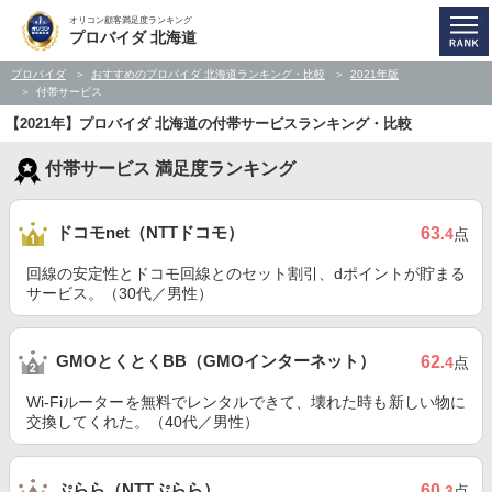
オリコン顧客満足度ランキング
プロバイダ 北海道
プロバイダ
おすすめのプロバイダ 北海道ランキング・比較
2021年版
付帯サービス
【2021年】プロバイダ 北海道の付帯サービスランキング・比較
付帯サービス 満足度ランキング
ドコモnet（NTTドコモ）
63
.4
点
回線の安定性とドコモ回線とのセット割引、dポイントが貯まる
サービス。（30代／男性）
GMOとくとくBB（GMOインターネット）
62
.4
点
Wi-Fiルーターを無料でレンタルできて、壊れた時も新しい物に
交換してくれた。（40代／男性）
ぷらら（NTTぷらら）
60
.3
点