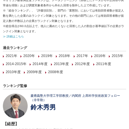
※オリコン顧客満足度ランキングは、データクリーニング（回収したデータから不正回答や異
常値を排除）および調査対象者条件から外れた回答を除外した上で作成しています。
※「総合ランキング」、「評価項目別」、部門の「業態別」においては有効回答者数が規定人
数を満たした企業のみランクイン対象となります。その他の部門においては有効回答者数が規
定人数の半数以上の企業がランクイン対象となります。
※総合得点が60.0点以上で、他人に薦めたくないと回答した人の割合が基準値以下の企業がラ
ンクイン対象となります。
≫ 詳細はこちら
過去ランキング
2021年
2020年
2019年
2018年
2017年
2016年
2015年
2014-2015年
2014年度
2013年度
2012年度
2011年度
2010年度
2009年度
2008年度
ランキング監修
慶應義塾大学理工学部教授／内閣府 上席科学技術政策フェロー
（非常勤）
鈴木秀男
【経歴】