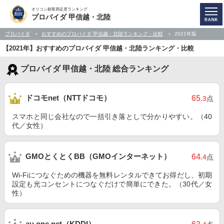
オリコン顧客満足度ランキング
プロバイダ 甲信越・北陸
プロバイダ
おすすめのプロバイダ 甲信越・北陸ランキング・比較
2021年版
【2021年】おすすめのプロバイダ 甲信越・北陸ランキング・比較
プロバイダ 甲信越・北陸 総合ランキング
ドコモnet（NTTドコモ）
65
.3
点
スマホと同じ会社なので一括引き落としで分かりやすい。（40
代／女性）
GMOとくとくBB（GMOインターネット）
64
.4
点
Wi-Fiにつなぐための機器を無料レンタルできてお得だし、初期
設定も光コンセントにつなぐだけで簡単にできた。（30代／女
性）
au one net（KDDI）