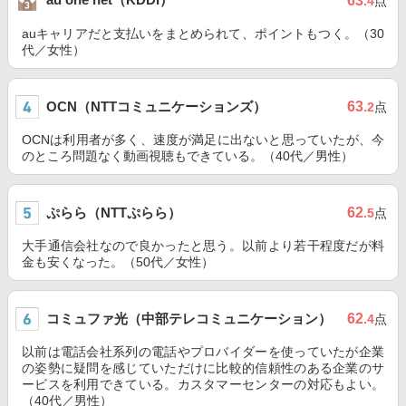
63
.4
点
auキャリアだと支払いをまとめられて、ポイントもつく。（30
代／女性）
OCN（NTTコミュニケーションズ）
63
.2
点
OCNは利用者が多く、速度が満足に出ないと思っていたが、今
のところ問題なく動画視聴もできている。（40代／男性）
ぷらら（NTTぷらら）
62
.5
点
大手通信会社なので良かったと思う。以前より若干程度だが料
金も安くなった。（50代／女性）
コミュファ光（中部テレコミュニケーション）
62
.4
点
以前は電話会社系列の電話やプロバイダーを使っていたが企業
の姿勢に疑問を感じていただけに比較的信頼性のある企業のサ
ービスを利用できている。カスタマーセンターの対応もよい。
（40代／男性）