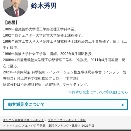
鈴木秀男
【経歴】
1989年慶應義塾大学理工学部管理工学科卒業。
1992年ロチェスター大学経営大学院修士課程修了。
1996年東京工業大学大学院理工学研究科博士課程経営工学専攻修了。博士（工
学）取得。
1996年筑波大学社会工学系・講師。2002年6月同助教授。
2008年4月慶應義塾大学理工学部管理工学科・准教授。2011年4月同教授、現
在に至る。
2023年4月内閣府 科学技術・イノベーション推進事務局参事官（インフラ・防
災担当）付上席科学技術政策フェロー（非常勤）
研究分野は応用統計解析、品質管理、マーケティング。
≫鈴木研究室についての詳細はこちら
顧客満足度について
オリコン顧客満足度ランキング
プロバイダランキング・比較
おすすめのプロバイダ 甲信越・北陸ランキング・比較
2021年版