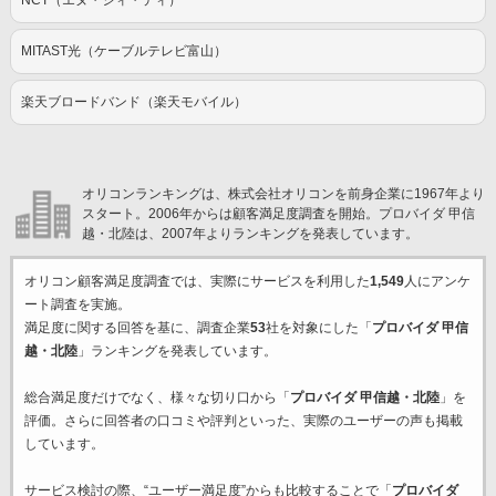
NCT（エヌ・シィ・ティ）
MITAST光（ケーブルテレビ富山）
楽天ブロードバンド（楽天モバイル）
オリコンランキングは、株式会社オリコンを前身企業に1967年より
スタート。2006年からは顧客満足度調査を開始。プロバイダ 甲信
越・北陸は、2007年よりランキングを発表しています。
オリコン顧客満足度調査では、実際にサービスを利用した
1,549
人にアンケ
ート調査を実施。
満足度に関する回答を基に、調査企業
53
社を対象にした「
プロバイダ 甲信
越・北陸
」ランキングを発表しています。
総合満足度だけでなく、様々な切り口から「
プロバイダ 甲信越・北陸
」を
評価。さらに回答者の口コミや評判といった、実際のユーザーの声も掲載
しています。
サービス検討の際、“ユーザー満足度”からも比較することで「
プロバイダ