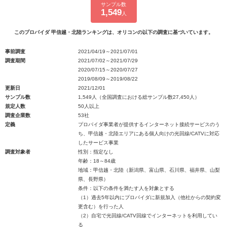
サンプル数
1,549
人
このプロバイダ 甲信越・北陸ランキングは、オリコンの以下の調査に基づいています。
事前調査
2021/04/19～2021/07/01
調査期間
2021/07/02～2021/07/29
2020/07/15～2020/07/27
2019/08/09～2019/08/22
更新日
2021/12/01
サンプル数
1,549人（全国調査における総サンプル数27,450人）
規定人数
50人以上
調査企業数
53社
定義
プロバイダ事業者が提供するインターネット接続サービスのう
ち、甲信越・北陸エリアにある個人向けの光回線/CATVに対応
したサービス事業
調査対象者
性別：指定なし
年齢：18～84歳
地域：甲信越・北陸（新潟県、富山県、石川県、福井県、山梨
県、長野県）
条件：以下の条件を満たす人を対象とする
（1）過去5年以内にプロバイダに新規加入（他社からの契約変
更含む）を行った人
（2）自宅で光回線/CATV回線でインターネットを利用してい
る