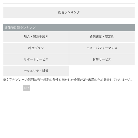
総合ランキング
評価項目別ランキング
加入・開通手続き
通信速度・安定性
料金プラン
コストパフォーマンス
サポートサービス
付帯サービス
セキュリティ対策
※文字がグレーの部門は当社規定の条件を満たした企業が2社未満のため発表しておりません。
PR