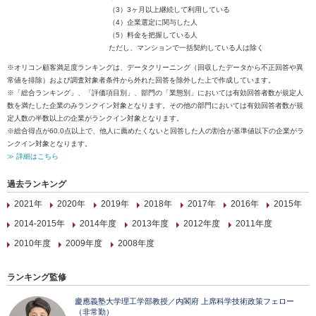
（3）3ヶ月以上継続して利用している
（4）企業選定に関与した人
（5）料金を把握している人
ただし、マンションで一括契約している人は除く
※オリコン顧客満足度ランキングは、データクリーニング（回収したデータから不正回答や異
常値を排除）および調査対象者条件から外れた回答を除外した上で作成しています。
※「総合ランキング」、「評価項目別」、部門の「業態別」においては有効回答者数が規定人
数を満たした企業のみランクイン対象となります。その他の部門においては有効回答者数が規
定人数の半数以上の企業がランクイン対象となります。
※総合得点が60.0点以上で、他人に薦めたくないと回答した人の割合が基準値以下の企業がラ
ンクイン対象となります。
≫ 詳細はこちら
過去ランキング
2021年
2020年
2019年
2018年
2017年
2016年
2015年
2014-2015年
2014年度
2013年度
2012年度
2011年度
2010年度
2009年度
2008年度
ランキング監修
慶應義塾大学理工学部教授／内閣府 上席科学技術政策フェロー
（非常勤）