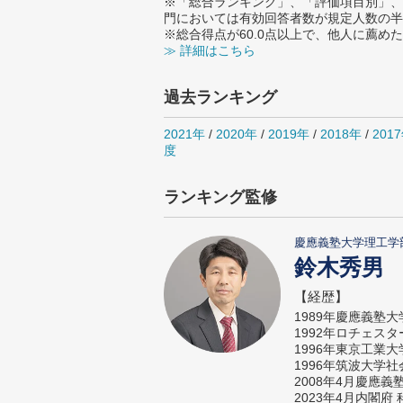
※「総合ランキング」、「評価項目別」、
門においては有効回答者数が規定人数の半
※総合得点が60.0点以上で、他人に薦
≫ 詳細はこちら
過去ランキング
2021年
/
2020年
/
2019年
/
2018年
/
201
度
ランキング監修
慶應義塾大学理工学
鈴木秀男
【経歴】
1989年慶應義塾
1992年ロチェス
1996年東京工業
1996年筑波大学
2008年4月慶應
2023年4月内閣