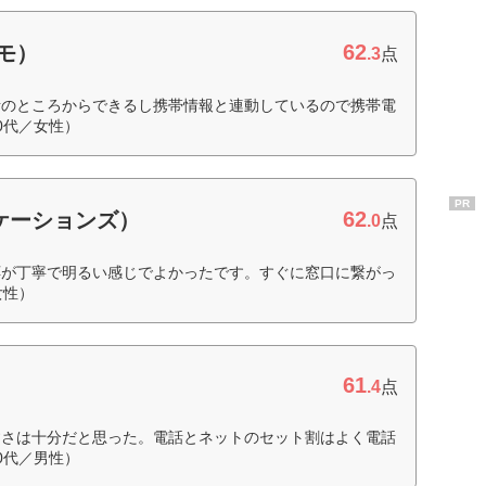
62
コモ）
.3
点
話のところからできるし携帯情報と連動しているので携帯電
0代／女性）
PR
62
ニケーションズ）
.0
点
応が丁寧で明るい感じでよかったです。すぐに窓口に繋がっ
女性）
61
.4
点
すさは十分だと思った。電話とネットのセット割はよく電話
0代／男性）