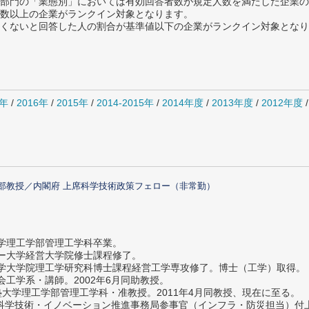
部門の「業態別」においては有効回答者数が規定人数を満たした企業の
数以上の企業がランクイン対象となります。
めたくないと回答した人の割合が基準値以下の企業がランクイン対象とな
7年
/
2016年
/
2015年
/
2014-2015年
/
2014年度
/
2013年度
/
2012年度
部教授／内閣府 上席科学技術政策フェロー（非常勤）
大学理工学部管理工学科卒業。
ター大学経営大学院修士課程修了。
大学大学院理工学研究科博士課程経営工学専攻修了。博士（工学）取得。
社会工学系・講師。2002年6月同助教授。
義塾大学理工学部管理工学科・准教授。2011年4月同教授、現在に至る。
府 科学技術・イノベーション推進事務局参事官（インフラ・防災担当）