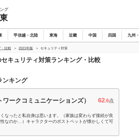
ング
関東
東
甲信越・北陸
東海
近畿
中国
四国
九州
グ・比較
2021年版
セキュリティ対策
東のセキュリティ対策ランキング・比較
ランキング
62
ネットワークコミュニケーションズ）
.6
点
すくなったと私自身は思います。（家族は変わらず接続が良
相性なのか…）キャラクターのポストペットが懐かしくて可