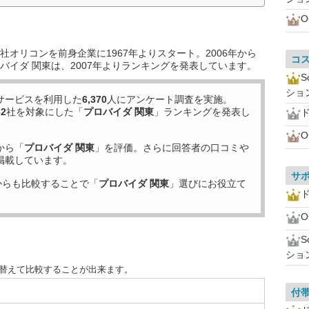
オリコンを前身企業に1967年よりスタート。2006年から
コ
バイダ 関東は、2007年よりランキングを発表しています。
ショ
サービスを利用した
6,370
人にアンケート調査を実施。
62
社を対象にした「
プロバイダ 関東
」ランキングを発表し
ド
から「
プロバイダ 関東
」を評価。さらに回答者の口コミや
掲載しています。
サ
からも比較することで「
プロバイダ 関東
」選びにお役立て
ド
ショ
び替えて比較することが出来ます。
付