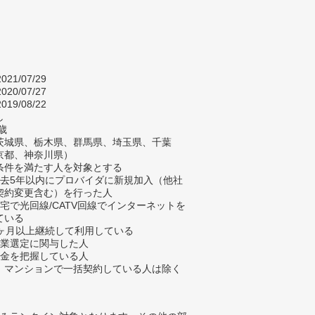
021/07/29
020/07/27
019/08/22
し
歳
茨城県、栃木県、群馬県、埼玉県、千葉
京都、神奈川県）
条件を満たす人を対象とする
過去5年以内にプロバイダに新規加入（他社
契約変更含む）を行った人
自宅で光回線/CATV回線でインターネットを
ている
3ヶ月以上継続して利用している
企業選定に関与した人
料金を把握している人
、マンションで一括契約している人は除く