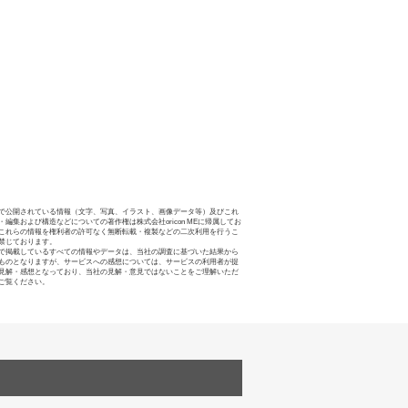
で公開されている情報（文字、写真、イラスト、画像データ等）及びこれ
・編集および構造などについての著作権は株式会社oricon MEに帰属してお
これらの情報を権利者の許可なく無断転載・複製などの二次利用を行うこ
禁じております。
で掲載しているすべての情報やデータは、当社の調査に基づいた結果から
ものとなりますが、サービスへの感想については、サービスの利用者が提
見解・感想となっており、当社の見解・意見ではないことをご理解いただ
ご覧ください。