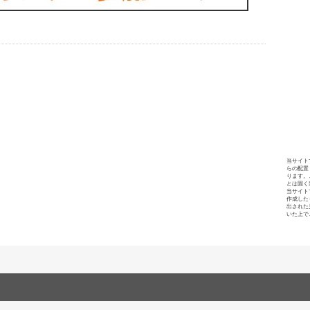
当サイト
らの配置
ります。
とは固く
当サイト
作成した
出された
いた上で