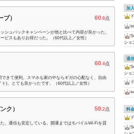
加
ド
60
ローブ）
.6
点
a
ャッシュバックキャンペーンが他と比べて内容が良かった。
ービスもありお得だった。（60代以上／女性）
ショ
通
60
）
.4
点
ショ
も利用できて便利。スマホも家の中ならギガの心配なく、自由
ド
イト)、とても良かったです。（60代以上／女性）
a
59
バンク）
.2
点
料
ド
た。通信も安定している。開通まではモバイルWi-Fiを貸
ショ