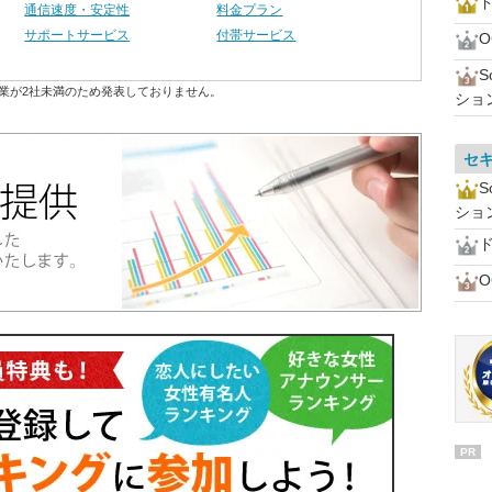
ド
通信速度・安定性
料金プラン
サポートサービス
付帯サービス
業が2社未満のため発表しておりません。
ショ
セ
ショ
ド
PR