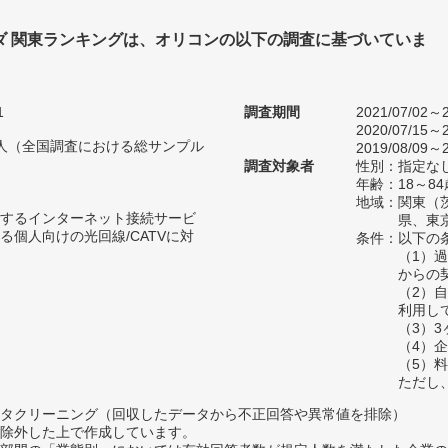
ダ 関東ランキングは、オリコンの以下の調査に基づいていま
1
調査期間
2021/07/02～2
2020/07/15～2
70人（全国調査における総サンプル
2019/08/09～2
調査対象者
性別：指定な
年齢：18～84
地域：関東（
するインターネット接続サービ
県、東
る個人向けの光回線/CATVに対
条件：以下の
（1）
からの
（2）
利用し
（3）
（4）
（5）
ただし
タクリーニング（回収したデータから不正回答や異常値を排除）
除外した上で作成しています。