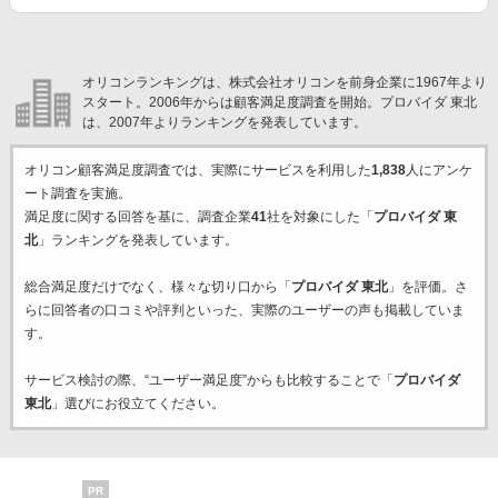
オリコンランキングは、株式会社オリコンを前身企業に1967年より
スタート。2006年からは顧客満足度調査を開始。プロバイダ 東北
は、2007年よりランキングを発表しています。
オリコン顧客満足度調査では、実際にサービスを利用した
1,838
人にアンケ
ート調査を実施。
満足度に関する回答を基に、調査企業
41
社を対象にした「
プロバイダ 東
北
」ランキングを発表しています。
総合満足度だけでなく、様々な切り口から「
プロバイダ 東北
」を評価。さ
らに回答者の口コミや評判といった、実際のユーザーの声も掲載していま
す。
サービス検討の際、“ユーザー満足度”からも比較することで「
プロバイダ
東北
」選びにお役立てください。
PR