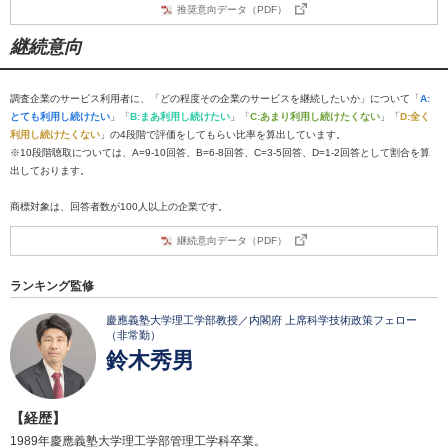
推奨意向データ（PDF）
継続意向
調査企業のサービス利用者に、「どの程度その企業のサービスを継続したいか」について「
A:
とても利用し続けたい
」「
B:まあ利用し続けたい
」「
C:あまり利用し続けたくない
」「
D:全く
利用し続けたくない
」の4段階で評価をしてもらい比率を算出しています。
※10段階聴取については、A=9-10回答、B=6-8回答、C=3-5回答、D=1-2回答として割合を算
出しております。
商標対象は、回答者数が100人以上の企業です。
継続意向データ（PDF）
ランキング監修
慶應義塾大学理工学部教授／内閣府 上席科学技術政策フェロー
（非常勤）
鈴木秀男
【経歴】
1989年慶應義塾大学理工学部管理工学科卒業。