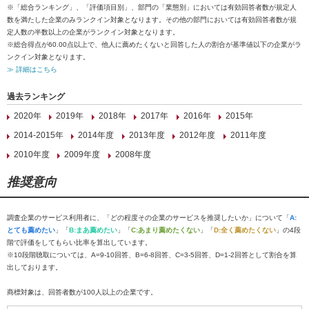
※「総合ランキング」、「評価項目別」、部門の「業態別」においては有効回答者数が規定人
数を満たした企業のみランクイン対象となります。その他の部門においては有効回答者数が規
定人数の半数以上の企業がランクイン対象となります。
※総合得点が60.00点以上で、他人に薦めたくないと回答した人の割合が基準値以下の企業がラ
ンクイン対象となります。
≫ 詳細はこちら
過去ランキング
2020年
2019年
2018年
2017年
2016年
2015年
2014-2015年
2014年度
2013年度
2012年度
2011年度
2010年度
2009年度
2008年度
推奨意向
調査企業のサービス利用者に、「どの程度その企業のサービスを推奨したいか」について「
A:
とても薦めたい
」「
B:まあ薦めたい
」「
C:あまり薦めたくない
」「
D:全く薦めたくない
」の4段
階で評価をしてもらい比率を算出しています。
※10段階聴取については、A=9-10回答、B=6-8回答、C=3-5回答、D=1-2回答として割合を算
出しております。
商標対象は、回答者数が100人以上の企業です。