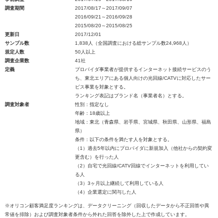
調査期間
2017/08/17～2017/09/07
2016/09/21～2016/09/28
2015/08/20～2015/08/25
更新日
2017/12/01
サンプル数
1,838人（全国調査における総サンプル数24,968人）
規定人数
50人以上
調査企業数
41社
定義
プロバイダ事業者が提供するインターネット接続サービスのう
ち、東北エリアにある個人向けの光回線/CATVに対応したサー
ビス事業を対象とする。
ランキング表記はブランド名（事業者名）とする。
調査対象者
性別：指定なし
年齢：18歳以上
地域：東北（青森県、岩手県、宮城県、秋田県、山形県、福島
県）
条件：以下の条件を満たす人を対象とする。
（1）過去5年以内にプロバイダに新規加入（他社からの契約変
更含む）を行った人
（2）自宅で光回線/CATV回線でインターネットを利用してい
る人
（3）3ヶ月以上継続して利用している人
（4）企業選定に関与した人
※オリコン顧客満足度ランキングは、データクリーニング（回収したデータから不正回答や異
常値を排除）および調査対象者条件から外れた回答を除外した上で作成しています。