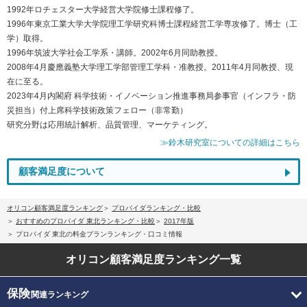
1992年ロチェスター大学経営大学院修士課程修了。
1996年東京工業大学大学院理工学研究科博士課程経営工学専攻修了。博士（工
学）取得。
1996年筑波大学社会工学系・講師。2002年6月同助教授。
2008年4月慶應義塾大学理工学部管理工学科・准教授。2011年4月同教授、現
在に至る。
2023年4月内閣府 科学技術・イノベーション推進事務局参事官（インフラ・防
災担当）付上席科学技術政策フェロー（非常勤）
研究分野は応用統計解析、品質管理、マーケティング。
≫鈴木研究室についての詳細はこちら
顧客満足度について
オリコン顧客満足度ランキング
プロバイダランキング・比較
おすすめのプロバイダ 東北ランキング・比較
2017年版
プロバイダ 東北の料金プランランキング・口コミ情報
オリコン顧客満足度
ランキング一覧
保険
関連ランキング