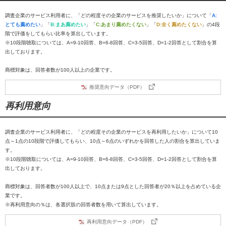
調査企業のサービス利用者に、「どの程度その企業のサービスを推奨したいか」について「
A:
とても薦めたい
」「
B:まあ薦めたい
」「
C:あまり薦めたくない
」「
D:全く薦めたくない
」の4段
階で評価をしてもらい比率を算出しています。
※10段階聴取については、A=9-10回答、B=6-8回答、C=3-5回答、D=1-2回答として割合を算
出しております。
商標対象は、回答者数が100人以上の企業です。
推奨意向データ（PDF）
再利用意向
調査企業のサービス利用者に、「どの程度その企業のサービスを再利用したいか」について10
点～1点の10段階で評価してもらい、10点～6点のいずれかを回答した人の割合を算出していま
す。
※10段階聴取については、A=9-10回答、B=6-8回答、C=3-5回答、D=1-2回答として割合を算
出しております。
商標対象は、回答者数が100人以上で、10点または9点とした回答者が20％以上を占めている企
業です。
※再利用意向の％は、各選択肢の回答者数を用いて算出しています。
再利用意向データ（PDF）