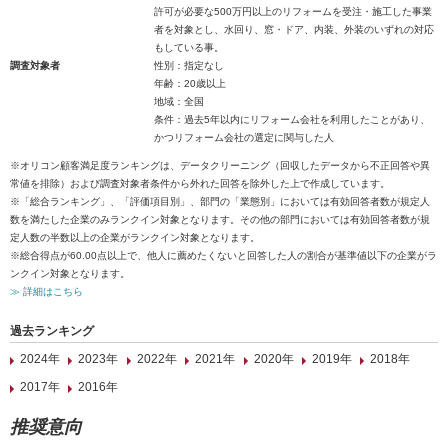
許可が必要な500万円以上のリフォームを受注・施工した事業
者を対象とし、水回り、窓・ドア、内装、外装のいずれの対応
もしている事。
調査対象者
性別：指定なし
年齢：20歳以上
地域：全国
条件：過去5年以内にリフォーム会社を利用したことがあり、
かつリフォーム会社の選定に関与した人
※オリコン顧客満足度ランキングは、データクリーニング（回収したデータから不正回答や異
常値を排除）および調査対象者条件から外れた回答を除外した上で作成しています。
※「総合ランキング」、「評価項目別」、部門の「業態別」においては有効回答者数が規定人
数を満たした企業のみランクイン対象となります。その他の部門においては有効回答者数が規
定人数の半数以上の企業がランクイン対象となります。
※総合得点が60.00点以上で、他人に薦めたくないと回答した人の割合が基準値以下の企業がラ
ンクイン対象となります。
≫ 詳細はこちら
過去ランキング
2024年
2023年
2022年
2021年
2020年
2019年
2018年
2017年
2016年
推奨意向