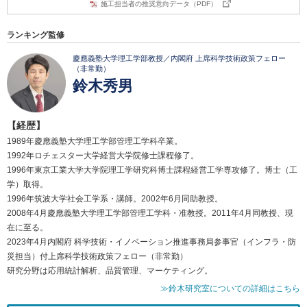
施工担当者の推奨意向データ（PDF）
ランキング監修
慶應義塾大学理工学部教授／内閣府 上席科学技術政策フェロー
（非常勤）
鈴木秀男
【経歴】
1989年慶應義塾大学理工学部管理工学科卒業。
1992年ロチェスター大学経営大学院修士課程修了。
1996年東京工業大学大学院理工学研究科博士課程経営工学専攻修了。博士（工
学）取得。
1996年筑波大学社会工学系・講師。2002年6月同助教授。
2008年4月慶應義塾大学理工学部管理工学科・准教授。2011年4月同教授、現
在に至る。
2023年4月内閣府 科学技術・イノベーション推進事務局参事官（インフラ・防
災担当）付上席科学技術政策フェロー（非常勤）
研究分野は応用統計解析、品質管理、マーケティング。
≫鈴木研究室についての詳細はこちら