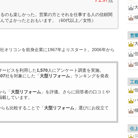
.97
点
見るのも楽しかった。営業の方とそれを仕事する人の信頼関
んでよかったとおもいます。（60代以上／女性）
営
オリコンを前身企業に1967年よりスタート。2006年から
サービスを利用した
1,570
人にアンケート調査を実施。
107
社を対象にした「
大型リフォーム
」ランキングを発表
工
から「
大型リフォーム
」を評価。さらに回答者の口コミや
掲載しています。
からも比較することで「
大型リフォーム
」選びにお役立て
仕