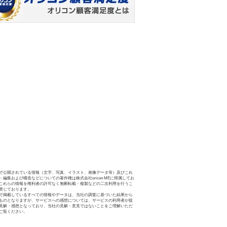
で公開されている情報（文字、写真、イラスト、画像データ等）及びこれ
・編集および構造などについての著作権は株式会社oricon MEに帰属してお
これらの情報を権利者の許可なく無断転載・複製などの二次利用を行うこ
禁じております。
で掲載しているすべての情報やデータは、当社の調査に基づいた結果から
ものとなりますが、サービスへの感想については、サービスの利用者が提
見解・感想となっており、当社の見解・意見ではないことをご理解いただ
ご覧ください。