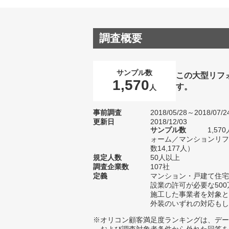
調査概要
サンプル数
この大型リフ
1,570
す。
人
事前調査
2018/05/28～2018/07/2
更新日
2018/12/03
サンプル数
1,5
ォーム／マンションリフ
数14,177人）
規定人数
50人以上
調査企業数
107社
定義
マンション・戸建て住宅
設業の許可が必要な50
施工した事業者を対象と
外装のいずれの対応もし
※オリコン顧客満足度ランキングは、デー