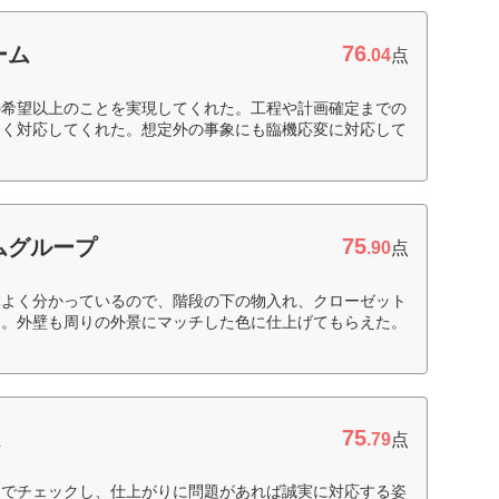
76
ーム
.04
点
の希望以上のことを実現してくれた。工程や計画確定までの
よく対応してくれた。想定外の事象にも臨機応変に対応して
75
ムグループ
.90
点
体よく分かっているので、階段の下の物入れ、クローゼット
た。外壁も周りの外景にマッチした色に仕上げてもらえた。
75
ム
.79
点
までチェックし、仕上がりに問題があれば誠実に対応する姿