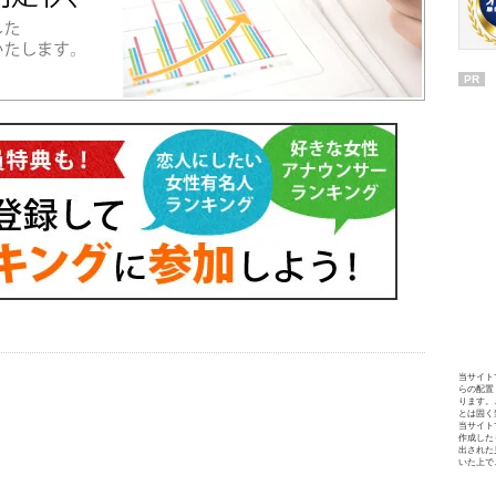
PR
当サイト
らの配置
ります。
とは固く
当サイト
作成した
出された
いた上で