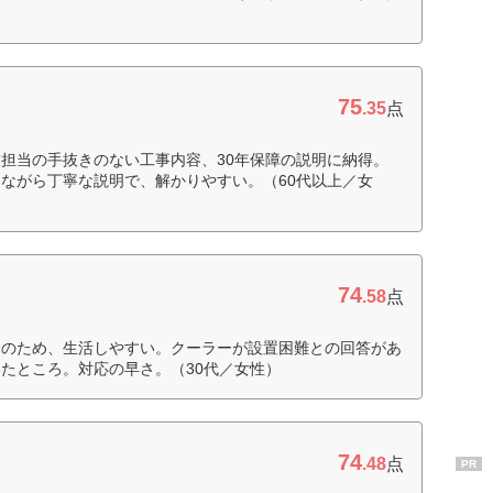
）
75
.35
点
担当の手抜きのない工事内容、30年保障の説明に納得。
ながら丁寧な説明で、解かりやすい。（60代以上／女
74
.58
点
そのため、生活しやすい。クーラーが設置困難との回答があ
たところ。対応の早さ。（30代／女性）
74
ク
.48
点
PR