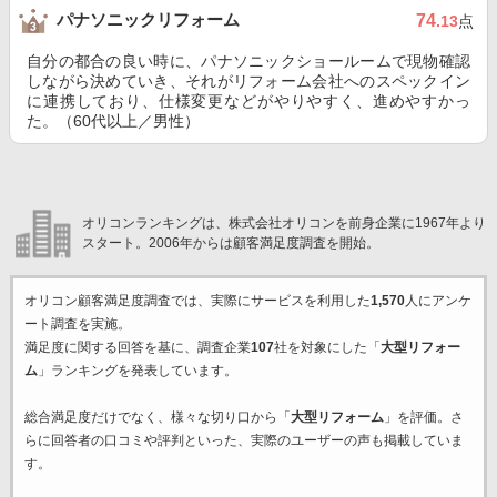
パナソニックリフォーム
74
.13
点
自分の都合の良い時に、パナソニックショールームで現物確認
しながら決めていき、それがリフォーム会社へのスペックイン
に連携しており、仕様変更などがやりやすく、進めやすかっ
た。（60代以上／男性）
オリコンランキングは、株式会社オリコンを前身企業に1967年より
スタート。2006年からは顧客満足度調査を開始。
オリコン顧客満足度調査では、実際にサービスを利用した
1,570
人にアンケ
ート調査を実施。
満足度に関する回答を基に、調査企業
107
社を対象にした「
大型リフォー
ム
」ランキングを発表しています。
総合満足度だけでなく、様々な切り口から「
大型リフォーム
」を評価。さ
らに回答者の口コミや評判といった、実際のユーザーの声も掲載していま
す。