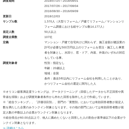
調査期間
2018/07/25～2018/08/01
2017/07/26～2017/08/04
2016/08/30～2016/09/09
更新日
2018/12/03
サンプル数
1,570人（大型リフォーム／戸建てリフォーム／マンションリ
フォーム調査における総サンプル数14,177人）
規定人数
50人以上
調査企業数
107社
定義
マンション・戸建て住宅向けに関わらず、施工金額が建設業の
許可が必要な500万円以上のリフォームを受注・施工した事業
者を対象とし、水回り、窓・ドア、内装、外装のいずれの対応
もしている事。
調査対象者
性別：指定なし
年齢：20歳以上
地域：全国
条件：過去5年以内にリフォーム会社を利用したことがあり、
かつリフォーム会社の選定に関与した人
※オリコン顧客満足度ランキングは、データクリーニング（回収したデータから不正回答や異
常値を排除）および調査対象者条件から外れた回答を除外した上で作成しています。
※「総合ランキング」、「評価項目別」、部門の「業態別」においては有効回答者数が規定人
数を満たした企業のみランクイン対象となります。その他の部門においては有効回答者数が規
定人数の半数以上の企業がランクイン対象となります。
※総合得点が60.00点以上で、他人に薦めたくないと回答した人の割合が基準値以下の企業がラ
ンクイン対象となります。
≫ 詳細はこちら