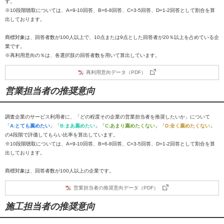
す。
※10段階聴取については、A=9-10回答、B=6-8回答、C=3-5回答、D=1-2回答として割合を算
出しております。
商標対象は、回答者数が100人以上で、10点または9点とした回答者が20％以上を占めている企
業です。
※再利用意向の％は、各選択肢の回答者数を用いて算出しています。
再利用意向データ（PDF）
営業担当者の推奨意向
調査企業のサービス利用者に、「どの程度その企業の営業担当者を推奨したいか」について
「
A:とても薦めたい
」「
B:まあ薦めたい
」「
C:あまり薦めたくない
」「
D:全く薦めたくない
」
の4段階で評価してもらい比率を算出しています。
※10段階聴取については、A=9-10回答、B=6-8回答、C=3-5回答、D=1-2回答として割合を算
出しております。
商標対象は、回答者数が100人以上の企業です。
営業担当者の推奨意向データ（PDF）
施工担当者の推奨意向