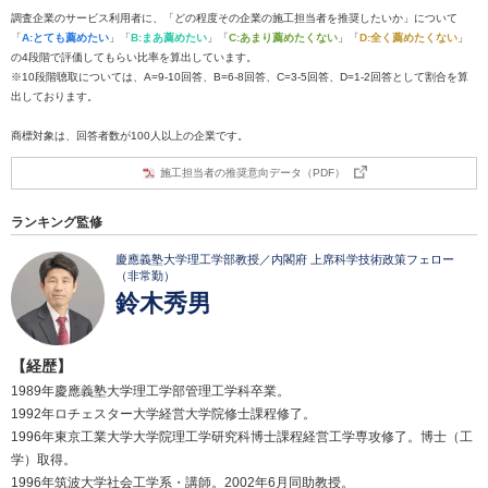
調査企業のサービス利用者に、「どの程度その企業の施工担当者を推奨したいか」について
「
A:とても薦めたい
」「
B:まあ薦めたい
」「
C:あまり薦めたくない
」「
D:全く薦めたくない
」
の4段階で評価してもらい比率を算出しています。
※10段階聴取については、A=9-10回答、B=6-8回答、C=3-5回答、D=1-2回答として割合を算
出しております。
商標対象は、回答者数が100人以上の企業です。
施工担当者の推奨意向データ（PDF）
ランキング監修
慶應義塾大学理工学部教授／内閣府 上席科学技術政策フェロー
（非常勤）
鈴木秀男
【経歴】
1989年慶應義塾大学理工学部管理工学科卒業。
1992年ロチェスター大学経営大学院修士課程修了。
1996年東京工業大学大学院理工学研究科博士課程経営工学専攻修了。博士（工
学）取得。
1996年筑波大学社会工学系・講師。2002年6月同助教授。