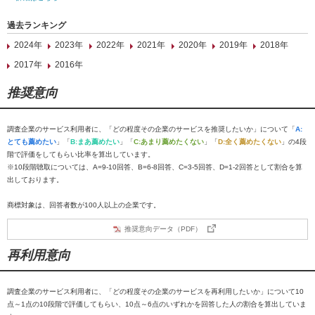
過去ランキング
2024年
2023年
2022年
2021年
2020年
2019年
2018年
2017年
2016年
推奨意向
調査企業のサービス利用者に、「どの程度その企業のサービスを推奨したいか」について「
A:
とても薦めたい
」「
B:まあ薦めたい
」「
C:あまり薦めたくない
」「
D:全く薦めたくない
」の4段
階で評価をしてもらい比率を算出しています。
※10段階聴取については、A=9-10回答、B=6-8回答、C=3-5回答、D=1-2回答として割合を算
出しております。
商標対象は、回答者数が100人以上の企業です。
推奨意向データ（PDF）
再利用意向
調査企業のサービス利用者に、「どの程度その企業のサービスを再利用したいか」について10
点～1点の10段階で評価してもらい、10点～6点のいずれかを回答した人の割合を算出していま