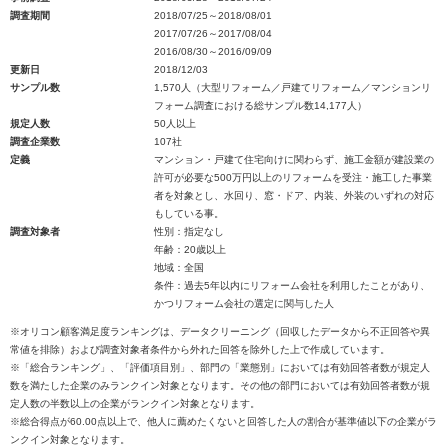
調査期間
2018/07/25～2018/08/01
2017/07/26～2017/08/04
2016/08/30～2016/09/09
更新日
2018/12/03
サンプル数
1,570人（大型リフォーム／戸建てリフォーム／マンションリ
フォーム調査における総サンプル数14,177人）
規定人数
50人以上
調査企業数
107社
定義
マンション・戸建て住宅向けに関わらず、施工金額が建設業の
許可が必要な500万円以上のリフォームを受注・施工した事業
者を対象とし、水回り、窓・ドア、内装、外装のいずれの対応
もしている事。
調査対象者
性別：指定なし
年齢：20歳以上
地域：全国
条件：過去5年以内にリフォーム会社を利用したことがあり、
かつリフォーム会社の選定に関与した人
※オリコン顧客満足度ランキングは、データクリーニング（回収したデータから不正回答や異
常値を排除）および調査対象者条件から外れた回答を除外した上で作成しています。
※「総合ランキング」、「評価項目別」、部門の「業態別」においては有効回答者数が規定人
数を満たした企業のみランクイン対象となります。その他の部門においては有効回答者数が規
定人数の半数以上の企業がランクイン対象となります。
※総合得点が60.00点以上で、他人に薦めたくないと回答した人の割合が基準値以下の企業がラ
ンクイン対象となります。