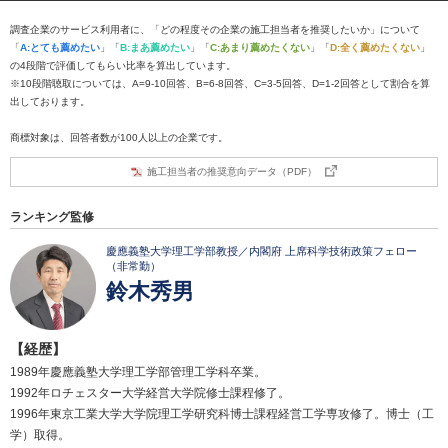
調査企業のサービス利用者に、「どの程度その企業の施工担当者を推奨したいか」について
「
A:とても薦めたい
」「
B:まあ薦めたい
」「
C:あまり薦めたくない
」「
D:全く薦めたくない
」
の4段階で評価してもらい比率を算出しています。
※10段階聴取については、A=9-10回答、B=6-8回答、C=3-5回答、D=1-2回答として割合を算
出しております。
商標対象は、回答者数が100人以上の企業です。
施工担当者の推奨意向データ（PDF）
ランキング監修
慶應義塾大学理工学部教授／内閣府 上席科学技術政策フェロー
（非常勤）
鈴木秀男
【経歴】
1989年慶應義塾大学理工学部管理工学科卒業。
1992年ロチェスター大学経営大学院修士課程修了。
1996年東京工業大学大学院理工学研究科博士課程経営工学専攻修了。博士（工
学）取得。