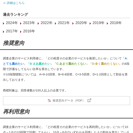
≫ 詳細はこちら
過去ランキング
2024年
2023年
2022年
2021年
2020年
2019年
2018年
2017年
2016年
推奨意向
調査企業のサービス利用者に、「どの程度その企業のサービスを推奨したいか」について「
A:
とても薦めたい
」「
B:まあ薦めたい
」「
C:あまり薦めたくない
」「
D:全く薦めたくない
」の4段
階で評価をしてもらい比率を算出しています。
※10段階聴取については、A=9-10回答、B=6-8回答、C=3-5回答、D=1-2回答として割合を算
出しております。
商標対象は、回答者数が100人以上の企業です。
推奨意向データ（PDF）
再利用意向
調査企業のサービス利用者に、「どの程度その企業のサービスを再利用したいか」について10
点～1点の10段階で評価してもらい、10点～6点のいずれかを回答した人の割合を算出していま