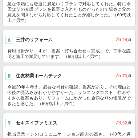
急な依頼にも敏速に満足いくプランで対応してくれた。特に今
回は父の介護プランを視野に入れたものだったので親身に父の
意見を聞きながら対応してくれたことが嬉しかった。（60代以
上／男性）
三井のリフォーム
76
.24
点
費用は掛かりますが、提案・打ち合わせ～完成まで、丁寧な説
明と施工で満足しています。（60代以上／男性）
住友林業ホームテック
75
.73
点
今後20年を考え、必要な補修の確認、提案があり、その理由と
今後の見込みがわかりやすかった。ランニングコスト、住みや
すさの提案もあり、リフォームにかかった金額なりの価値がで
きたと感じた。（60代以上／男性）
セキスイファミエス
73
.92
点
担当営業マンのコミュニケーション能力の高さ。（40代／男