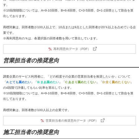
す。
※10段階聴取については、A=9-10回答、B=6-8回答、C=3-5回答、D=1-2回答として割合を算
出しております。
商標対象は、回答者数が100人以上で、10点または9点とした回答者が20％以上を占めている企
業です。
※再利用意向の％は、各選択肢の回答者数を用いて算出しています。
再利用意向データ（PDF）
営業担当者の推奨意向
調査企業のサービス利用者に、「どの程度その企業の営業担当者を推奨したいか」について
「
A:とても薦めたい
」「
B:まあ薦めたい
」「
C:あまり薦めたくない
」「
D:全く薦めたくない
」
の4段階で評価してもらい比率を算出しています。
※10段階聴取については、A=9-10回答、B=6-8回答、C=3-5回答、D=1-2回答として割合を算
出しております。
商標対象は、回答者数が100人以上の企業です。
営業担当者の推奨意向データ（PDF）
施工担当者の推奨意向