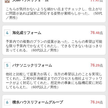
77
.47
点
こちらが気付かないような細かい点までチェックし、仕上がり
に問題があれば誠実に対応する姿勢が素晴らしかった。（50代
／男性）
旭化成リフォーム
76
.48
点
予算内での複数のプランの提案があった。こちらの希望は可能
な限り予算内でかなえてくれたし、できるできないをはっきり
言ってくれる。（60代以上／男性）
パナソニックリフォーム
76
.29
点
他社と比較して提案力が高く、当方の希望以上のことを実現し
てくれた。工程や計画確定までのプロセスも他社よりフットワ
ークがよく対応してくれた。想定外の事象にも臨機応変に対応
してもらえた。（60代以上／男性）
積水ハウスリフォームグループ
76
.24
点