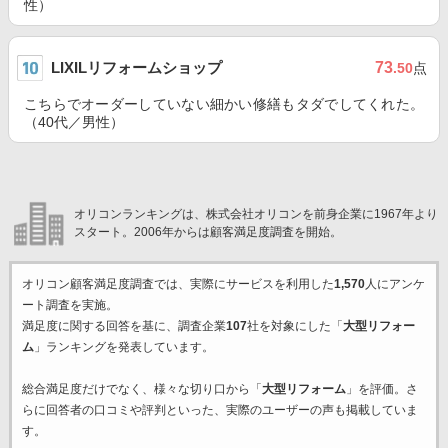
性）
LIXILリフォームショップ
73
.50
点
こちらでオーダーしていない細かい修繕もタダでしてくれた。
（40代／男性）
オリコンランキングは、株式会社オリコンを前身企業に1967年より
スタート。2006年からは顧客満足度調査を開始。
オリコン顧客満足度調査では、実際にサービスを利用した
1,570
人にアンケ
ート調査を実施。
満足度に関する回答を基に、調査企業
107
社を対象にした「
大型リフォー
ム
」ランキングを発表しています。
総合満足度だけでなく、様々な切り口から「
大型リフォーム
」を評価。さ
らに回答者の口コミや評判といった、実際のユーザーの声も掲載していま
す。