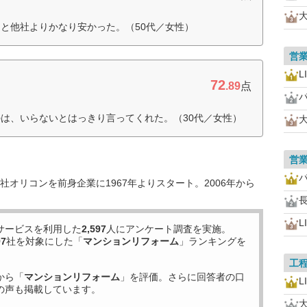
と他社よりかなり安かった。（50代／女性）
営
L
72
.89
点
は、いらないとはっきり言ってくれた。（30代／女性）
営
オリコンを前身企業に1967年よりスタート。2006年から
L
サービスを利用した
2,597
人にアンケート調査を実施。
97
社を対象にした「
マンションリフォーム
」ランキングを
工
から「
マンションリフォーム
」を評価。さらに回答者の口
L
の声も掲載しています。