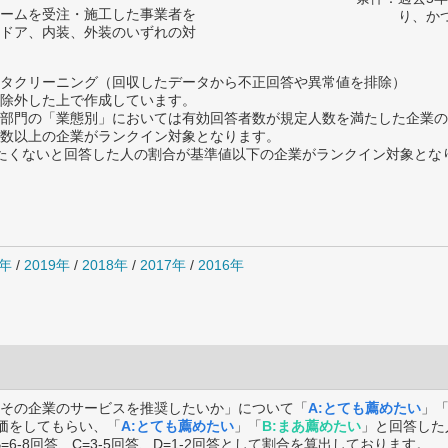
ームを受注・施工した事業者を
り、か
ドア、内装、外装のいずれの対
タクリーニング（回収したデータから不正回答や異常値を排除）
除外した上で作成しています。
部門の「業態別」においては有効回答者数が規定人数を満たした企業の
数以上の企業がランクイン対象となります。
薦めたくないと回答した人の割合が基準値以下の企業がランクイン対象とな
0年
/
2019年
/
2018年
/
2017年
/
2016年
その企業のサービスを推奨したいか」について「
A:とても薦めたい
」
価をしてもらい、「
A:とても薦めたい
」「
B:まあ薦めたい
」と回答した
B=6-8回答、C=3-5回答、D=1-2回答として割合を算出しております。