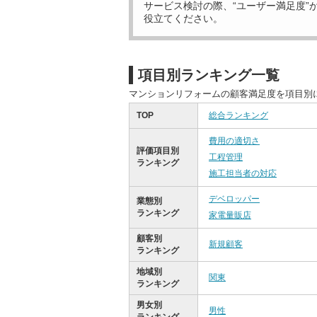
サービス検討の際、“ユーザー満足度”
役立てください。
項目別ランキング一覧
マンションリフォームの顧客満足度を項目別
TOP
総合ランキング
費用の適切さ
評価項目別
工程管理
ランキング
施工担当者の対応
デベロッパー
業態別
ランキング
家電量販店
顧客別
新規顧客
ランキング
地域別
関東
ランキング
男女別
男性