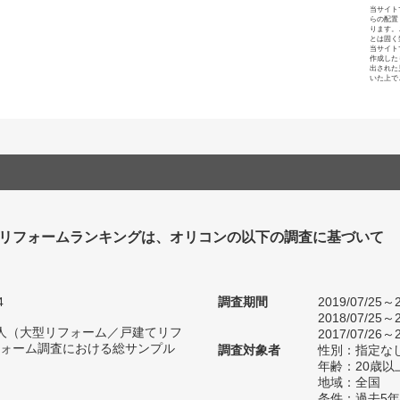
当サイト
らの配置
ります。
とは固く
当サイト
作成した
出された
いた上で
リフォームランキングは、オリコンの以下の調査に基づいて
4
調査期間
2019/07/25～2
2018/07/25～2
97人（大型リフォーム／戸建てリフ
2017/07/26～2
ォーム調査における総サンプル
調査対象者
性別：指定な
年齢：20歳以
地域：全国
条件：過去5