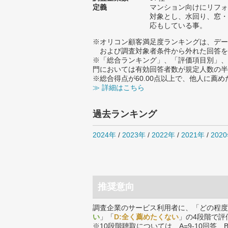
定義
マンション向けにリフォ
対象とし、水回り、窓・
応もしている事。
※オリコン顧客満足度ランキングは、デー
および調査対象者条件から外れた回答を
※「総合ランキング」、「評価項目別」、
門においては有効回答者数が規定人数の半
※総合得点が60.00点以上で、他人に
≫ 詳細はこちら
過去ランキング
2024年
/
2023年
/
2022年
/
2021年
/
202
推奨意向
調査企業のサービス利用者に、「どの程度
い
」「
D:全く薦めたくない
」の4段階で評
※10段階聴取については、A=9-10回答、