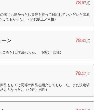
78
.97
点
者の感じも良かったし責任を持って対応していただいた印象
ムしてもらった。（60代以上／男性）
78
ェーン
.41
点
ところを1日で終わった。（50代／女性）
78
.17
点
じ商品もしくは同等の商品を紹介してもらった。また決定後
格にもなった。（40代／男性）