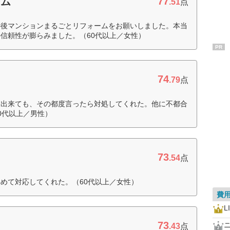
77
ーム
.51
点
の後マンションまるごとリフォームをお願いしました。本当
信頼性が膨らみました。（60代以上／女性）
PR
74
.79
点
、出来ても、その都度言ったら対処してくれた。他に不都合
0代以上／男性）
73
.54
点
めて対応してくれた。（60代以上／女性）
費
L
73
.43
点