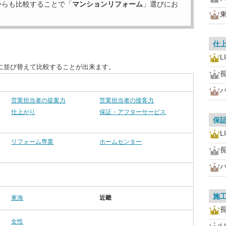
からも比較することで「
マンションリフォーム
」選びにお
仕
L
に並び替えて比較することが出来ます。
営業担当者の提案力
営業担当者の接客力
仕上がり
保証・アフターサービス
保
L
リフォーム専業
ホームセンター
施
東海
近畿
女性