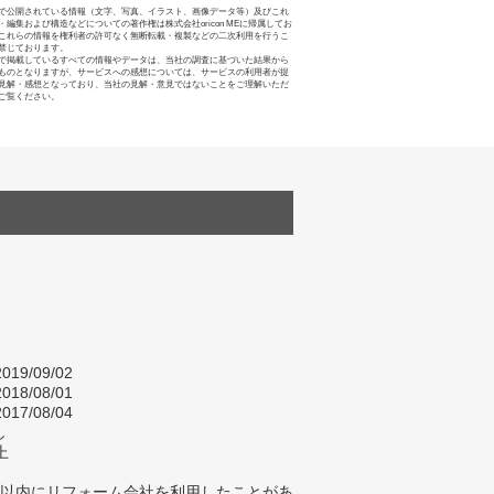
で公開されている情報（文字、写真、イラスト、画像データ等）及びこれ
・編集および構造などについての著作権は株式会社oricon MEに帰属してお
これらの情報を権利者の許可なく無断転載・複製などの二次利用を行うこ
禁じております。
で掲載しているすべての情報やデータは、当社の調査に基づいた結果から
ものとなりますが、サービスへの感想については、サービスの利用者が提
見解・感想となっており、当社の見解・意見ではないことをご理解いただ
ご覧ください。
019/09/02
018/08/01
017/08/04
し
上
年以内にリフォーム会社を利用したことがあ