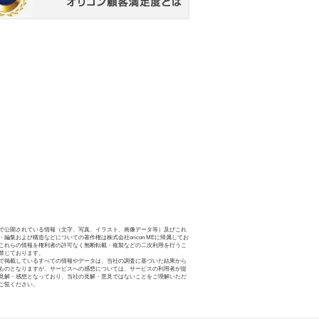
で公開されている情報（文字、写真、イラスト、画像データ等）及びこれ
・編集および構造などについての著作権は株式会社oricon MEに帰属してお
これらの情報を権利者の許可なく無断転載・複製などの二次利用を行うこ
禁じております。
で掲載しているすべての情報やデータは、当社の調査に基づいた結果から
ものとなりますが、サービスへの感想については、サービスの利用者が提
見解・感想となっており、当社の見解・意見ではないことをご理解いただ
ご覧ください。