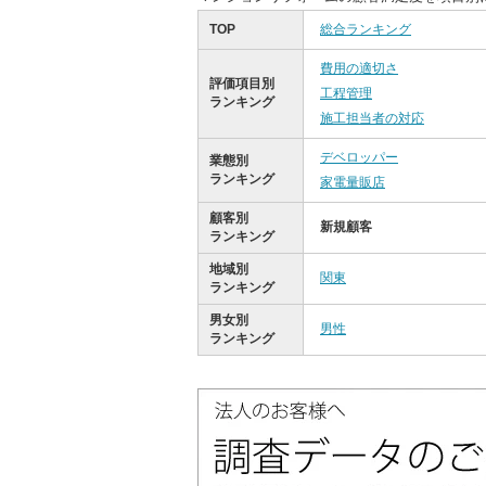
TOP
総合ランキング
費用の適切さ
評価項目別
工程管理
ランキング
施工担当者の対応
デベロッパー
業態別
ランキング
家電量販店
顧客別
新規顧客
ランキング
地域別
関東
ランキング
男女別
男性
ランキング