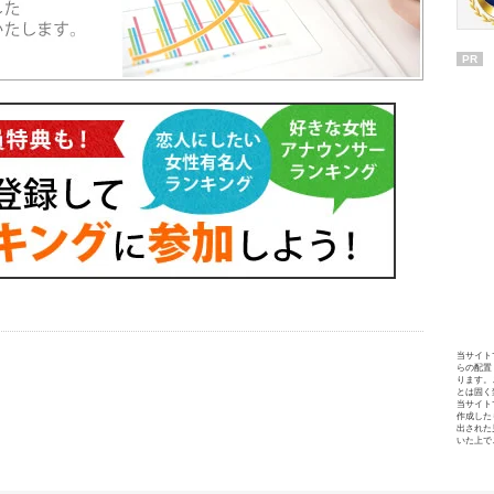
PR
当サイト
らの配置
ります。
とは固く
当サイト
作成した
出された
いた上で