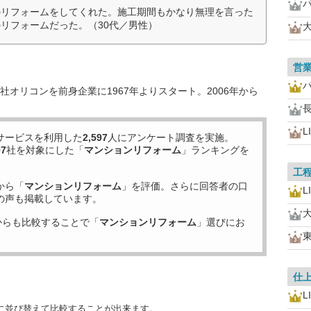
のリフォームをしてくれた。施工期間もかなり無理を言った
リフォームだった。（30代／男性）
営
オリコンを前身企業に1967年よりスタート。2006年から
L
サービスを利用した
2,597
人にアンケート調査を実施。
97
社を対象にした「
マンションリフォーム
」ランキングを
工
から「
マンションリフォーム
」を評価。さらに回答者の口
L
の声も掲載しています。
からも比較することで「
マンションリフォーム
」選びにお
仕
L
に並び替えて比較することが出来ます。