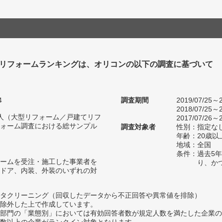
リフォームランキングは、オリコンの以下の調査に基づいて
4
調査期間
2019/07/25～2
2018/07/25～2
97人（大型リフォーム／戸建てリフ
2017/07/26～2
ォーム調査における総サンプル
調査対象者
性別：指定な
年齢：20歳以
地域：全国
条件：過去5
ームを受注・施工した事業者を
り、か
ドア、内装、外装のいずれの対
タクリーニング（回収したデータから不正回答や異常値を排除）
除外した上で作成しています。
部門の「業態別」においては有効回答者数が規定人数を満たした企業の