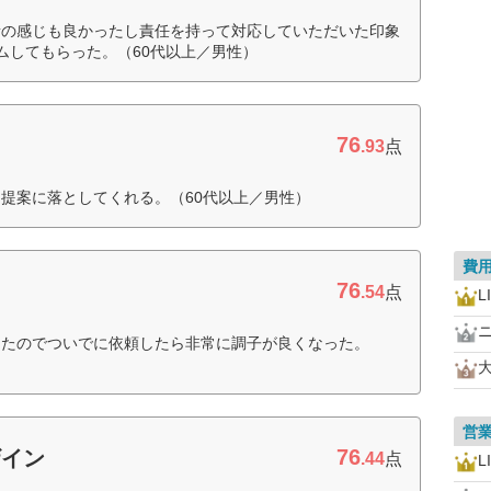
者の感じも良かったし責任を持って対応していただいた印象
ムしてもらった。（60代以上／男性）
76
.93
点
提案に落としてくれる。（60代以上／男性）
費
76
.54
点
L
ったのでついでに依頼したら非常に調子が良くなった。
営
76
ザイン
.44
点
L