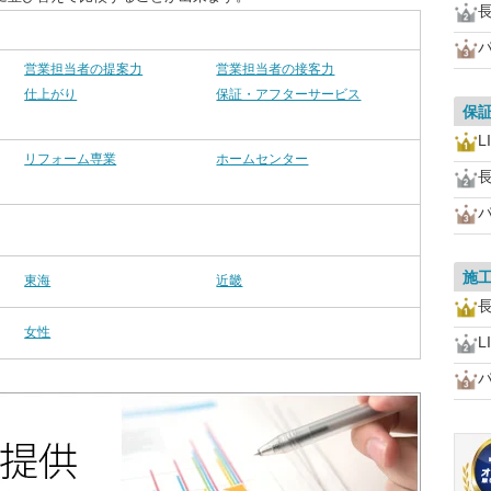
営業担当者の提案力
営業担当者の接客力
仕上がり
保証・アフターサービス
保
L
リフォーム専業
ホームセンター
施
東海
近畿
女性
L