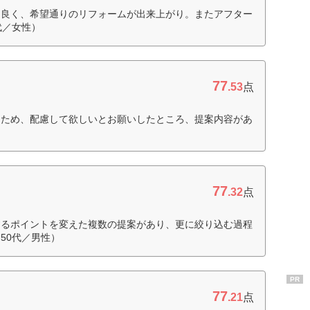
も良く、希望通りのリフォームが出来上がり。またアフター
代／女性）
77
.53
点
ぐため、配慮して欲しいとお願いしたところ、提案内容があ
77
.32
点
するポイントを変えた複数の提案があり、更に絞り込む過程
50代／男性）
PR
77
.21
点