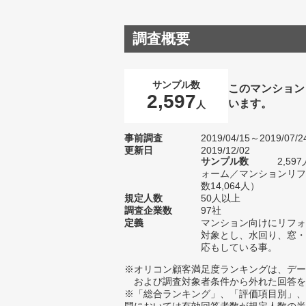
調査概要
サンプル数
このマンション
2,597
います。
人
事前調査
2019/04/15～2019/07/2
更新日
2019/12/02
サンプル数
2,5
ォーム／マンションリフ
数14,064人）
規定人数
50人以上
調査企業数
97社
定義
マンション向けにリフォ
対象とし、水回り、窓・
応もしている事。
※オリコン顧客満足度ランキングは、デー
および調査対象者条件から外れた回答を
※「総合ランキング」、「評価項目別」、