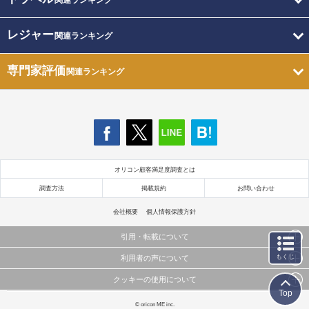
関連ランキング
レジャー
関連ランキング
専門家評価
関連ランキング
オリコン顧客満足度調査とは
調査方法
掲載規約
お問い合わせ
会社概要
個人情報保護方針
引用・転載について
もくじ
利用者の声について
当サイトで公開されている情報（文字、写真、イラスト、画像データ等）及びこれらの配置・
編集および構造などについての著作権は株式会社oricon MEに帰属しております。
クッキーの使用について
当サイトに掲載している内容はすべてサービスの利用者が提出された見解・感想です。
これらの情報を権利者の許可なく無断転載・複製などの二次利用を行うことは固く禁じており
Top
弊社が内容について正確性を含め一切保証するものではありません。
ます。
このサイトでは Cookie を使用して、ユーザーに合わせたコンテンツや広告の表示、ソーシャル
© oricon ME inc.
弊社の見解・ 意見ではないことをご理解いただいた上でご覧ください。