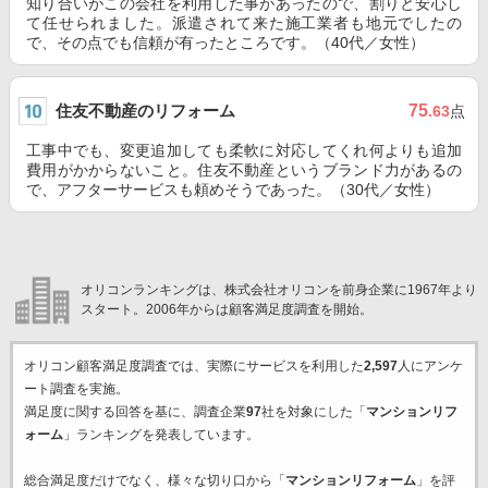
知り合いがこの会社を利用した事があったので、割りと安心し
て任せられました。派遣されて来た施工業者も地元でしたの
で、その点でも信頼が有ったところです。（40代／女性）
住友不動産のリフォーム
75
.63
点
工事中でも、変更追加しても柔軟に対応してくれ何よりも追加
費用がかからないこと。住友不動産というブランド力があるの
で、アフターサービスも頼めそうであった。（30代／女性）
オリコンランキングは、株式会社オリコンを前身企業に1967年より
スタート。2006年からは顧客満足度調査を開始。
オリコン顧客満足度調査では、実際にサービスを利用した
2,597
人にアンケ
ート調査を実施。
満足度に関する回答を基に、調査企業
97
社を対象にした「
マンションリフ
ォーム
」ランキングを発表しています。
総合満足度だけでなく、様々な切り口から「
マンションリフォーム
」を評