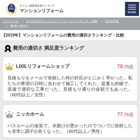
オリコン顧客満足度ランキング
マンションリフォーム
リフォーム
おすすめのマンションリフォームランキング・比較
2019年版
費用の適切さ
【2019年】マンションリフォームの費用の適切さランキング・比較
費用の適切さ 満足度ランキング
LIXILリフォームショップ
78
.79
点
見積もりをメールで依頼した時の対応がとにかく早かった。私
たちの希望の日時に合わせて施工してくれた。提案も的確で、
迅速で適切な工事だった。見積もり通りの金額でもあった。
（60代以上／女性）
ニッカホーム
77
.76
点
バスルームの改装で、水捌けが悪かったのでついでに依頼した
ら非常に調子が良くなった。（60代以上／男性）