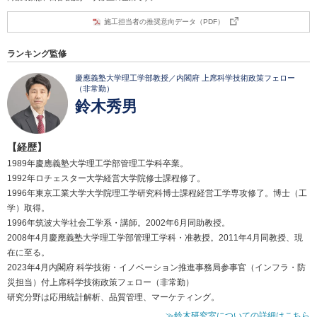
施工担当者の推奨意向データ（PDF）
ランキング監修
慶應義塾大学理工学部教授／内閣府 上席科学技術政策フェロー
（非常勤）
鈴木秀男
【経歴】
1989年慶應義塾大学理工学部管理工学科卒業。
1992年ロチェスター大学経営大学院修士課程修了。
1996年東京工業大学大学院理工学研究科博士課程経営工学専攻修了。博士（工
学）取得。
1996年筑波大学社会工学系・講師。2002年6月同助教授。
2008年4月慶應義塾大学理工学部管理工学科・准教授。2011年4月同教授、現
在に至る。
2023年4月内閣府 科学技術・イノベーション推進事務局参事官（インフラ・防
災担当）付上席科学技術政策フェロー（非常勤）
研究分野は応用統計解析、品質管理、マーケティング。
≫鈴木研究室についての詳細はこちら