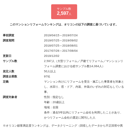
サンプル数
2,597
人
このマンションリフォームランキングは、オリコンの以下の調査に基づいています。
事前調査
2019/04/15～2019/07/24
調査期間
2019/07/25～2019/09/02
2018/07/25～2018/08/01
2017/07/26～2017/08/04
更新日
2019/12/02
サンプル数
2,597人（大型リフォーム／戸建てリフォーム／マンションリ
フォーム調査における総サンプル数14,064人）
規定人数
50人以上
調査企業数
97社
定義
マンション向けにリフォームを受注・施工した事業者を対象と
し、水回り、窓・ドア、内装、外装のいずれの対応もしている
事。
調査対象者
性別：指定なし
年齢：20歳以上
地域：全国
条件：過去5年以内にリフォーム会社を利用したことがあり、
かつリフォーム会社の選定に関与した人
※オリコン顧客満足度ランキングは、データクリーニング（回収したデータから不正回答や異