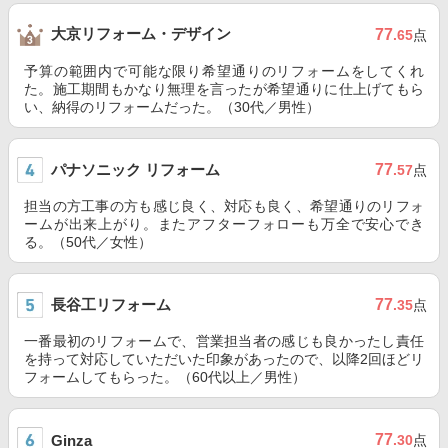
大京リフォーム・デザイン
77
.65
点
予算の範囲内で可能な限り希望通りのリフォームをしてくれ
た。施工期間もかなり無理を言ったが希望通りに仕上げてもら
い、納得のリフォームだった。（30代／男性）
パナソニック リフォーム
77
.57
点
担当の方工事の方も感じ良く、対応も良く、希望通りのリフォ
ームが出来上がり。またアフターフォローも万全で安心でき
る。（50代／女性）
長谷工リフォーム
77
.35
点
一番最初のリフォームで、営業担当者の感じも良かったし責任
を持って対応していただいた印象があったので、以降2回ほどリ
フォームしてもらった。（60代以上／男性）
77
Ginza
.30
点