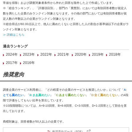
常値を排除）および調査対象者条件から外れた回答を除外した上で作成しています。
※「総合ランキング」、「評価項目別」、部門の「業態別」においては有効回答者数が規定人
数を満たした企業のみランクイン対象となります。その他の部門においては有効回答者数が規
定人数の半数以上の企業がランクイン対象となります。
※総合得点が60.00点以上で、他人に薦めたくないと回答した人の割合が基準値以下の企業がラ
ンクイン対象となります。
≫ 詳細はこちら
過去ランキング
2024年
2023年
2022年
2021年
2020年
2019年
2018年
2017年
2016年
推奨意向
調査企業のサービス利用者に、「どの程度その企業のサービスを推奨したいか」について「
A:
とても薦めたい
」「
B:まあ薦めたい
」「
C:あまり薦めたくない
」「
D:全く薦めたくない
」の4段
階で評価をしてもらい比率を算出しています。
※10段階聴取については、A=9-10回答、B=6-8回答、C=3-5回答、D=1-2回答として割合を算
出しております。
商標対象は、回答者数が50人以上の企業です。
推奨意向データ（PDF）