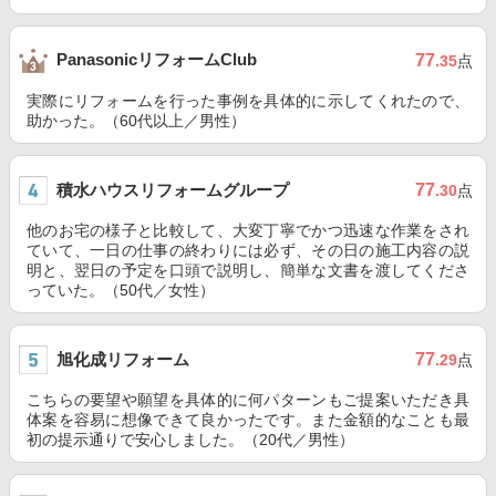
PanasonicリフォームClub
77
.35
点
実際にリフォームを行った事例を具体的に示してくれたので、
助かった。（60代以上／男性）
積水ハウスリフォームグループ
77
.30
点
他のお宅の様子と比較して、大変丁寧でかつ迅速な作業をされ
ていて、一日の仕事の終わりには必ず、その日の施工内容の説
明と、翌日の予定を口頭で説明し、簡単な文書を渡してくださ
っていた。（50代／女性）
旭化成リフォーム
77
.29
点
こちらの要望や願望を具体的に何パターンもご提案いただき具
体案を容易に想像できて良かったです。また金額的なことも最
初の提示通りで安心しました。（20代／男性）