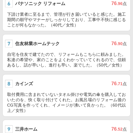
パナソニック リフォーム
76
.96
点
下請け業者に至るまで、管理が行き届いていると感じた。施工
期間の順守やマナーがしっかりしており、工事中不快に感じる
ことが何もなかった。（40代／女性）
住友林業ホームテック
76
.90
点
自宅を住友で建てたので、リフォームもこちらに頼みました。
私達の希望や、家のことをよくわかっていてくれるので、信頼
あるし、話が早いし、進行も早い。楽でした。（50代／女性）
カインズ
76
.71
点
取付費用に含まれていないタオル掛けや電気の傘を購入してお
いたのを、快く取り付けてくれた。お風呂場のリフォーム後の
CG写真を作ってくれ、イメージが沸いて良かった。（60代以
上／女性）
三井ホーム
76
.52
点