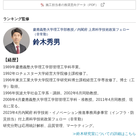
施工担当者の推奨意向データ（PDF）
ランキング監修
慶應義塾大学理工学部教授／内閣府 上席科学技術政策フェロー
（非常勤）
鈴木秀男
【経歴】
1989年慶應義塾大学理工学部管理工学科卒業。
1992年ロチェスター大学経営大学院修士課程修了。
1996年東京工業大学大学院理工学研究科博士課程経営工学専攻修了。博士（工
学）取得。
1996年筑波大学社会工学系・講師。2002年6月同助教授。
2008年4月慶應義塾大学理工学部管理工学科・准教授。2011年4月同教授、現
在に至る。
2023年4月内閣府 科学技術・イノベーション推進事務局参事官（インフラ・防
災担当）付上席科学技術政策フェロー（非常勤）
研究分野は応用統計解析、品質管理、マーケティング。
≫鈴木研究室についての詳細はこちら