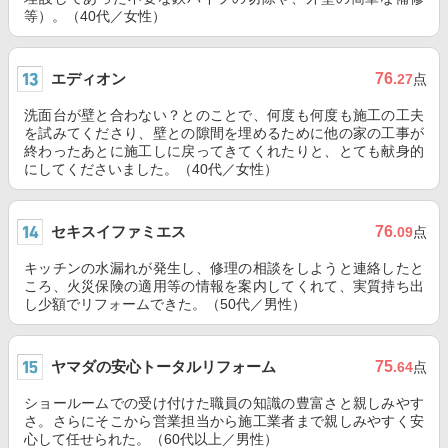
等）。（40代／女性）
エディオン
76
.27
点
洗面台が壁と合わない？とのことで、何度も何度も施工の工夫
を試みてくださり、壁との隙間を埋めるために他の家の工事が
終わったあとに施工しに戻ってきてくれたりと、とても献身的
にしてくださいました。（40代／女性）
セキスイファミエス
76
.09
点
キッチンの水漏れが発生し、修理の相談をしようと連絡したと
ころ、火災保険の適用等の情報を案内してくれて、実質持ち出
し少額でリフォームできた。（50代／男性）
ヤマダの安心トータルリフォーム
75
.64
点
ショールームでの受け付けた職員の知識の豊富さと親しみやす
さ。さらにそこから営業担当から施工業者まで親しみやすく安
心して任せられた。（60代以上／男性）