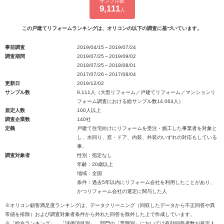
サンプル数
9,111
人
この戸建てリフォームランキングは、オリコンの以下の調査に基づいています。
事前調査
2019/04/15～2019/07/24
調査期間
2019/07/25～2019/09/02
2018/07/25～2018/08/01
2017/07/26～2017/08/04
更新日
2019/12/02
サンプル数
9,111人（大型リフォーム／戸建てリフォーム／マンションリ
フォーム調査における総サンプル数14,064人）
規定人数
100人以上
調査企業数
140社
定義
戸建て住宅向けにリフォームを受注・施工した事業者を対象と
し、水回り、窓・ドア、内装、外装のいずれの対応もしている
事。
調査対象者
性別：指定なし
年齢：20歳以上
地域：全国
条件：過去5年以内にリフォーム会社を利用したことがあり、
かつリフォーム会社の選定に関与した人
※オリコン顧客満足度ランキングは、データクリーニング（回収したデータから不正回答や異
常値を排除）および調査対象者条件から外れた回答を除外した上で作成しています。
※「総合ランキング」、「評価項目別」、部門の「業態別」においては有効回答者数が規定人