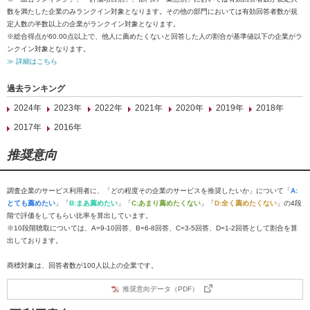
数を満たした企業のみランクイン対象となります。その他の部門においては有効回答者数が規
定人数の半数以上の企業がランクイン対象となります。
※総合得点が60.00点以上で、他人に薦めたくないと回答した人の割合が基準値以下の企業がラ
ンクイン対象となります。
≫ 詳細はこちら
過去ランキング
2024年
2023年
2022年
2021年
2020年
2019年
2018年
2017年
2016年
推奨意向
調査企業のサービス利用者に、「どの程度その企業のサービスを推奨したいか」について「
A:
とても薦めたい
」「
B:まあ薦めたい
」「
C:あまり薦めたくない
」「
D:全く薦めたくない
」の4段
階で評価をしてもらい比率を算出しています。
※10段階聴取については、A=9-10回答、B=6-8回答、C=3-5回答、D=1-2回答として割合を算
出しております。
商標対象は、回答者数が100人以上の企業です。
推奨意向データ（PDF）