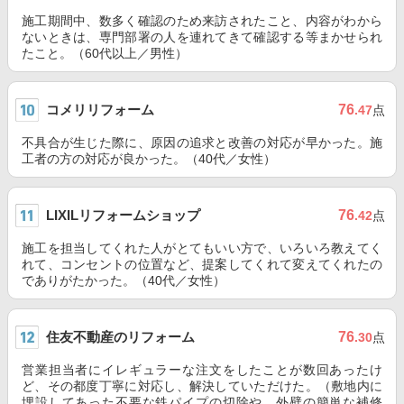
施工期間中、数多く確認のため来訪されたこと、内容がわから
ないときは、専門部署の人を連れてきて確認する等まかせられ
たこと。（60代以上／男性）
コメリリフォーム
76
.47
点
不具合が生じた際に、原因の追求と改善の対応が早かった。施
工者の方の対応が良かった。（40代／女性）
LIXILリフォームショップ
76
.42
点
施工を担当してくれた人がとてもいい方で、いろいろ教えてく
れて、コンセントの位置など、提案してくれて変えてくれたの
でありがたかった。（40代／女性）
住友不動産のリフォーム
76
.30
点
営業担当者にイレギュラーな注文をしたことが数回あったけ
ど、その都度丁寧に対応し、解決していただけた。（敷地内に
埋設してあった不要な鉄パイプの切除や、外壁の簡単な補修