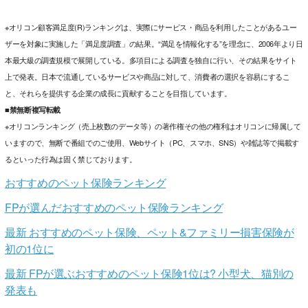
※オリコン顧客満足度(R)ランキングは、実際にサービス・商品を利用したことがあるユー
ザーを対象に実施した「満足度調査」の結果。“満足を情報化する”を理念に、2006年より日
本最大級の調査規模で展開している。多項目による調査を独自に行い、その結果をサイト
上で発表。日本で流通しているサービスや商品に対して、消費者の選択を容易にするこ
と、それらを提供する企業の成長に貢献することを目指しています。
■禁無断複写転載
※オリコンランキング（売上枚数のデータ等）の著作権その他の権利はオリコンに帰属して
いますので、無断で番組でのご使用、Webサイト（PC、スマホ、SNS）や雑誌等で掲載す
るといった行為は固く禁じております。
おすすめのペット保険ランキング
FPが選んだおすすめのペット保険ランキング
最新 おすすめのペット保険、ペット&ファミリー損害保険が
初の1位に
最新 FPが選ぶおすすめのペット保険1位は? 小型犬、猫別の
発表も