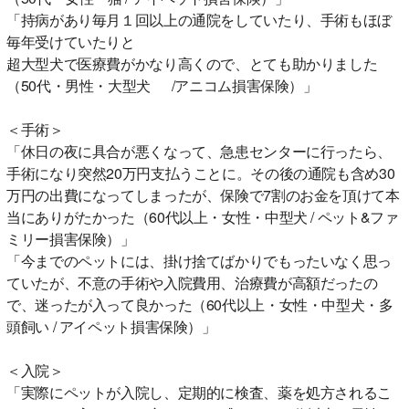
「持病があり毎月１回以上の通院をしていたり、手術もほぼ
毎年受けていたりと
超大型犬で医療費がかなり高くので、とても助かりました
（50代・男性・大型犬 /アニコム損害保険）」
＜手術＞
「休日の夜に具合が悪くなって、急患センターに行ったら、
手術になり突然20万円支払うことに。その後の通院も含め30
万円の出費になってしまったが、保険で7割のお金を頂けて本
当にありがたかった（60代以上・女性・中型犬 / ペット&ファ
ミリー損害保険）」
「今までのペットには、掛け捨てばかりでもったいなく思っ
ていたが、不意の手術や入院費用、治療費が高額だったの
で、迷ったが入って良かった（60代以上・女性・中型犬・多
頭飼い / アイペット損害保険）」
＜入院＞
「実際にペットが入院し、定期的に検査、薬を処方されるこ