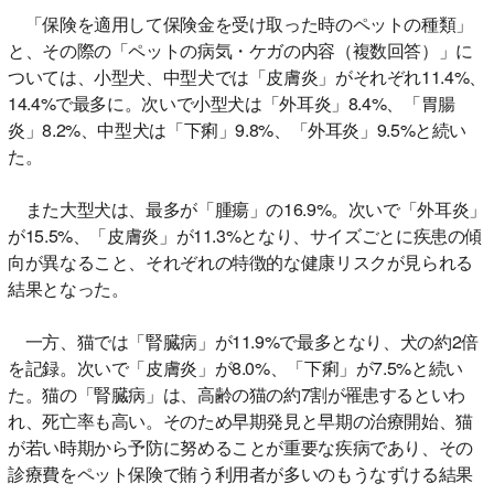
「保険を適用して保険金を受け取った時のペットの種類」
と、その際の「ペットの病気・ケガの内容（複数回答）」に
ついては、小型犬、中型犬では「皮膚炎」がそれぞれ11.4%、
14.4%で最多に。次いで小型犬は「外耳炎」8.4%、「胃腸
炎」8.2%、中型犬は「下痢」9.8%、「外耳炎」9.5%と続い
た。
また大型犬は、最多が「腫瘍」の16.9%。次いで「外耳炎」
が15.5%、「皮膚炎」が11.3%となり、サイズごとに疾患の傾
向が異なること、それぞれの特徴的な健康リスクが見られる
結果となった。
一方、猫では「腎臓病」が11.9%で最多となり、犬の約2倍
を記録。次いで「皮膚炎」が8.0%、「下痢」が7.5%と続い
た。猫の「腎臓病」は、高齢の猫の約7割が罹患するといわ
れ、死亡率も高い。そのため早期発見と早期の治療開始、猫
が若い時期から予防に努めることが重要な疾病であり、その
診療費をペット保険で賄う利用者が多いのもうなずける結果