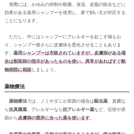
実際には、かゆみの抑制や殺菌、保湿、皮脂の除去などに
効果がある薬用シャンプーを使用し、家で飼い主が対応する
ことになります。
ただし、中にはシャンプーにアレルギーを起こす猫もお
り、シャンプー後さらに皮膚病を悪化させることもありま
す。
薬用シャンプーは市販されていますが、皮膚病がある場
合は獣医師の指示があったものを使い、異常があればすぐ動
物病院に相談
しましょう。
薬物療法
薬物療法
では、ノミやダニが原因の場合は
駆虫薬
、真菌な
ら
抗真菌薬
、アレルギーなら
抗アレルギー薬
など、症状や原
因から
皮膚病の箇所に合った薬を使います
。
外用薬や内服薬、注射での投与もありますが、猫の性格に