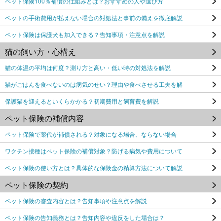
ペット保険100％補償の仕組みとは？おすすめの人や選び方
ペットの手術費用が払えない場合の対処法と事前の備えを徹底解説
ペット保険は保護犬も加入できる？告知事項・注意点を解説
猫の飼い方・心構え
猫の体温の平均は何度？測り方と高い・低い時の対処法を解説
猫がごはんを食べないのは病気のせい？理由や食べさせる工夫を解
保護猫を迎えるといくらかかる？初期費用と飼育費を解説
ペット保険の補償内容
ペット保険で薬代が補償される？対象になる場合、ならない場合
ワクチン接種はペット保険の補償対象？防げる病気や費用について
ペット保険の使い方とは？具体的な保険金の精算方法について解説
ペット保険の契約
ペット保険の審査内容とは？告知事項や注意点を解説
ペット保険の告知義務とは？告知内容や違反をした場合は？