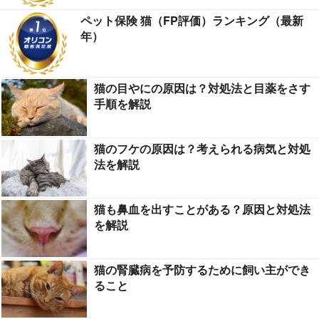
ペット保険 猫（FP評価）ランキング（最新
年）
猫の目やにの原因は？対処法と目薬をさす
手順を解説
猫のフケの原因は？考えられる病気と対処
法を解説
猫も鼻血を出すことがある？原因と対処法
を解説
猫の腎臓病を予防するために飼い主ができ
ること