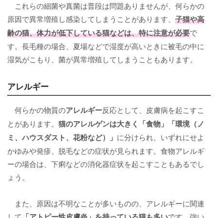
これらの細菌や真菌は普段は問題ありませんが、何らかの
原因で異常増殖し感染してしまうことがあります、
子猫や高
齢の猫、体力が低下している猫などは、特に注意が必要
で
す。長毛種の場合、夏場などで湿度が高いときに被毛の中に
湿気がこもり、菌が異常増殖してしまうこともあります。
アレルギー
何らかの物質の
アレルギー
反応として、皮膚病を起こすこ
とがあります。
猫のアレルゲンは大きく「食物」「環境（ノ
ミ、ハウスダスト、花粉など）」
に分けられ、いずれにせよ
かゆみや発疹、脱毛などの症状が見られます。食物アレルギ
ーの場合は、下痢などの消化器症状を起こすこともあるでし
ょう。
また、原因は不明なことが多いものの、アレルギーに関連
して
「
アトピー性皮膚炎
」を持っている猫も多い
です。強い