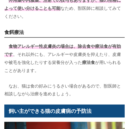
よって使い分けることも可能
なため、獣医師に相談してみて
ください。
食餌療法
食物アレルギー性皮膚炎
の場合は、
除去食
や
療法食
が有効
です
。それ以外にも、アレルギーや皮膚炎を抑えたり、皮膚
や被毛を強化したりする栄養分が入った
療法食
が用いられる
ことがあります。
なお、猫は食の好みにうるさい場合があるので、獣医師と
相談しながら治療を進めましょう。
飼い主ができる猫の皮膚病の予防法