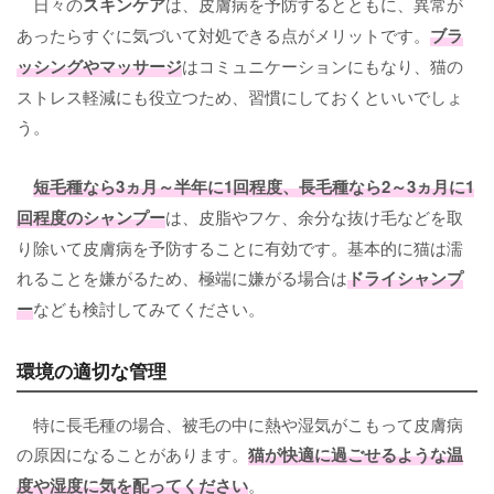
日々の
スキンケア
は、皮膚病を予防するとともに、異常が
あったらすぐに気づいて対処できる点がメリットです。
ブラ
ッシングやマッサージ
はコミュニケーションにもなり、猫の
ストレス軽減にも役立つため、習慣にしておくといいでしょ
う。
短毛種なら3ヵ月～半年に1回程度、長毛種なら2～3ヵ月に1
回程度のシャンプー
は、皮脂やフケ、余分な抜け毛などを取
り除いて皮膚病を予防することに有効です。基本的に猫は濡
れることを嫌がるため、極端に嫌がる場合は
ドライシャンプ
ー
なども検討してみてください。
環境の適切な管理
特に長毛種の場合、被毛の中に熱や湿気がこもって皮膚病
の原因になることがあります。
猫が快適に過ごせるような温
度や湿度に気を配ってください
。