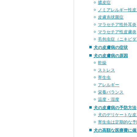
膿皮症
ノミアレルギー性皮
皮膚糸状菌症
マラセチア性外耳炎
マラセチア性皮膚炎
毛包虫症（ニキビダ
犬の皮膚病の症状
犬の皮膚病の原因
乾燥
ストレス
寄生虫
アレルギー
栄養バランス
温度・湿度
犬の皮膚病の予防方法
犬のデリケートな皮
寄生虫は定期的な予
犬の高額な医療費に備