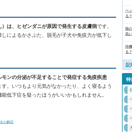
ペ
る
ん）は、
ヒゼンダニが原因
で発生する皮膚病
です。
猫
高
壊しによるかさぶた、脱毛が子犬や免疫力が低下し
待
る
記
ルモンの分泌が不足することで発症する免疫疾患
特
ます。いつもより元気がなかったり、よく寝るよう
機能低下症を疑ったほうがいいかもしれません。
法も解説