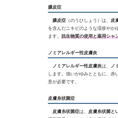
膿皮症
膿皮症
（のうひしょう）は、
皮
を含んだニキビのような湿疹やか
ます。
抗生物質の使用と薬用シャ
ノミアレルギー性皮膚炎
ノミアレルギー性皮膚炎
は、
ノ
します。強いかゆみとともに、赤い
意が必要です。
皮膚糸状菌症
皮膚糸状菌症
は、
皮膚糸状菌と