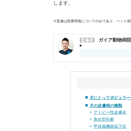
します。
※監修は医療情報についてのみであり、ペット保
ガイア動物病院
監修者
犬にとってポピュラー
犬の皮膚病の種類
アトピー性皮膚炎
角化型疥癬
甲状腺機能低下症