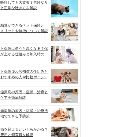
は嘔吐しても大丈夫？危険なサ
ンと正常な吐き方を解説
口精算ができるペット保険と
？メリットや特徴について解説
ット保険は使うと高くなる？保
が上がる仕組みと加入時の...
ト保険 100％補償の仕組みと
おすすめの人や比較ポイン...
の歯周病の原因・症状・治療と
防ケアを徹底解説
の歯周病の原因・症状・治療法
自宅でできる予防策
護猫を迎えるといくらかかる？
期費用と飼育費を解説