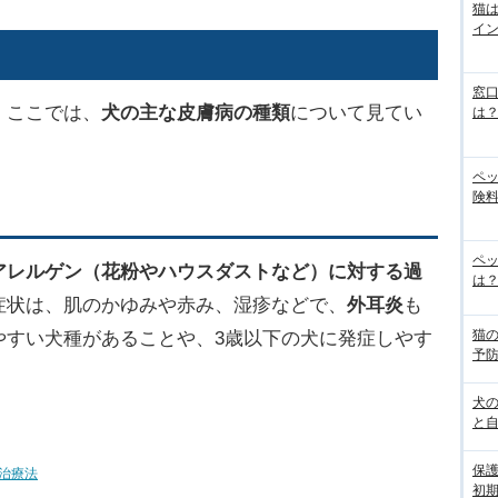
猫
イ
窓
。ここでは、
犬の主な
皮膚病
の種類
について見てい
は
ペ
険料
ペッ
アレルゲン（花粉やハウスダストなど）に対する過
は？
症状は、肌のかゆみや赤み、湿疹などで、
外耳炎
も
猫
やすい犬種があることや、3歳以下の犬に発症しやす
予
犬
と
保
治療法
初