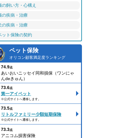
猫の飼い方・心構え
猫の疾病・治療
犬の疾病・治療
ペット保険の契約
ペット保険
オリコン顧客満足度ランキング
74.9
点
あいおいニッセイ同和損保（ワンにゃ
んdeきゅん）
73.6
点
第一アイペット
※公式サイトへ遷移します。
73.5
点
リトルファミリー少額短期保険
※公式サイトへ遷移します。
73.3
点
アニコム損害保険