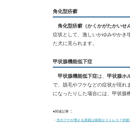
角化型疥癬
角化型疥癬
（かくかがたかいせ
症状として、激しいかゆみやかき
た犬に見られます。
甲状腺機能低下症
甲状腺機能低下症
は、
甲状腺ホ
で、脱毛やフケなどの症状が現れ
になったりした場合には、甲状腺
：
●関連記事
・
犬のフケが増える原因は病気かストレス？対処