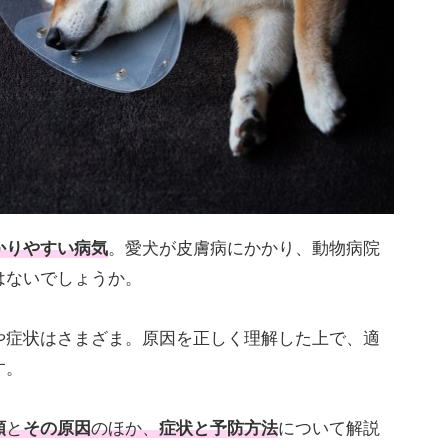
かりやすい病気
。愛犬が皮膚病にかかり、動物病院
はないでしょうか。
症状はさまざま。原因を正しく理解した上で、適
す。
類
と
その原因
のほか、
症状
と
予防方法
について解説