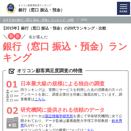
オリコン顧客満足度ランキング
銀行（窓口 振込・預金）
おすすめの銀行（窓口 振込・預金）ランキング・比較
20代
【2015年】銀行（窓口 振込・預金）の20代ランキング・比較
／
／
最
新
名が選んだ
銀行（窓口 振込・預金）ラン
キング
オリコン顧客満足度調査の特徴
日本最大級の規模による独自の調査
同ランキングは、実際にサービスを利用した名の消費者の方々の
アンケートを基に、調査企業社を対象に徹底比較しています。調
査概要は
こちら
。
研究機関に提供される信頼のデータ
ソースデータは
国立情報学研究所
を通じて学術研究機関に全て公
開されており、データ監修は慶應義塾大学理工学部教授・
鈴木秀
男
氏が行っています。
オリコンのランキングの概要については
こちら
。