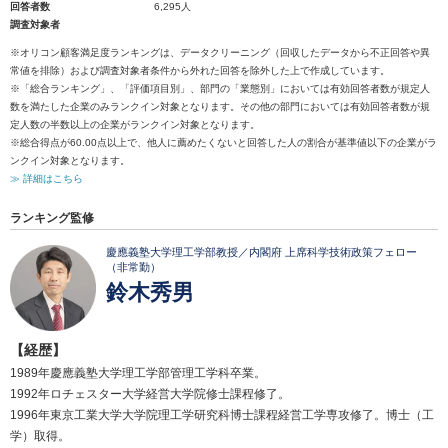
回答者数
6,295人
調査対象者
※オリコン顧客満足度ランキングは、データクリーニング（回収したデータから不正回答や異
常値を排除）および調査対象者条件から外れた回答を除外した上で作成しています。
※「総合ランキング」、「評価項目別」、部門の「業態別」においては有効回答者数が規定人
数を満たした企業のみランクイン対象となります。その他の部門においては有効回答者数が規
定人数の半数以上の企業がランクイン対象となります。
※総合得点が60.00点以上で、他人に薦めたくないと回答した人の割合が基準値以下の企業がラ
ンクイン対象となります。
≫ 詳細はこちら
ランキング監修
慶應義塾大学理工学部教授／内閣府 上席科学技術政策フェロー
（非常勤）
鈴木秀男
【経歴】
1989年慶應義塾大学理工学部管理工学科卒業。
1992年ロチェスター大学経営大学院修士課程修了。
1996年東京工業大学大学院理工学研究科博士課程経営工学専攻修了。博士（工
学）取得。