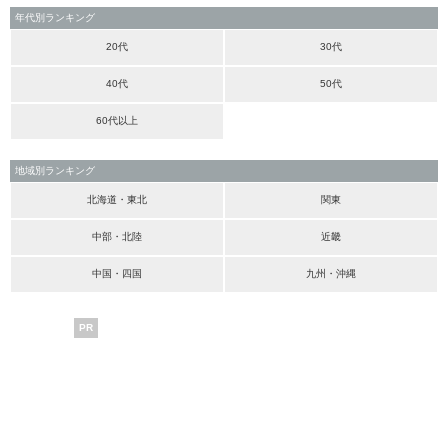
年代別ランキング
20代
30代
40代
50代
60代以上
地域別ランキング
北海道・東北
関東
中部・北陸
近畿
中国・四国
九州・沖縄
PR