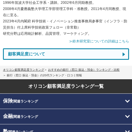
1996年筑波大学社会工学系・講師。2002年6月同助教授。
2008年4月慶應義塾大学理工学部管理工学科・准教授。2011年4月同教授、現
在に至る。
2023年4月内閣府 科学技術・イノベーション推進事務局参事官（インフラ・防
災担当）付上席科学技術政策フェロー（非常勤）
研究分野は応用統計解析、品質管理、マーケティング。
≫鈴木研究室についての詳細はこちら
顧客満足度について
オリコン顧客満足度ランキング
おすすめの銀行（窓口 振込・預金）ランキング・比較
銀行（窓口 振込・預金）の20代ランキング・口コミ情報
オリコン顧客満足度
ランキング一覧
保険
関連ランキング
金融
関連ランキング
塾
関連ランキング