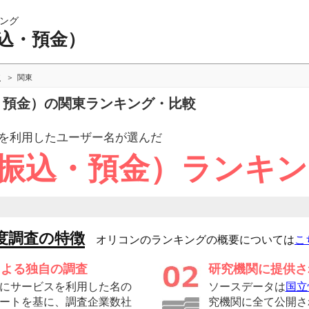
ング
振込・預金）
較
関東
込・預金）の関東ランキング・比較
を利用したユーザー
名が選んだ
 振込・預金）ランキ
度調査の特徴
オリコンのランキングの概要については
こ
による独自の調査
研究機関に提供さ
にサービスを利用した名の
ソースデータは
国立
ートを基に、調査企業数社
究機関に全て公開さ