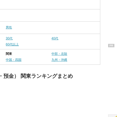
男性
30代
40代
60代以上
PR
関東
中部・北陸
中国・四国
九州・沖縄
・預金） 関東ランキングまとめ