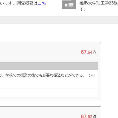
います。調査概要は
こち
義塾大学理工学部教
す。
67
.64
点
で、学校での授業の後でも必要な振込などができる。（20
67
.62
点