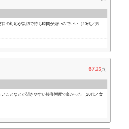
窓口の対応が親切で待ち時間が短いのでいい（20代／男
67
.25
点
たいことなどが聞きやすい接客態度で良かった（20代／女