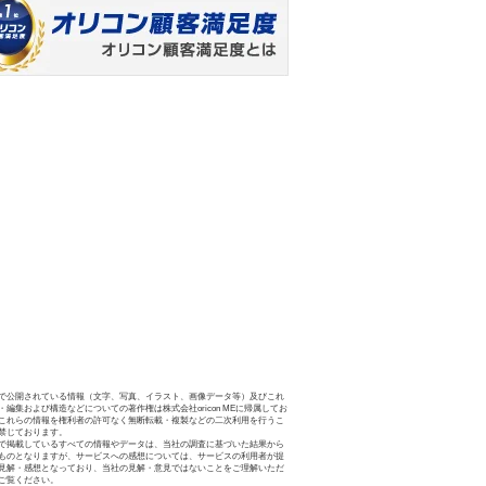
で公開されている情報（文字、写真、イラスト、画像データ等）及びこれ
・編集および構造などについての著作権は株式会社oricon MEに帰属してお
これらの情報を権利者の許可なく無断転載・複製などの二次利用を行うこ
禁じております。
で掲載しているすべての情報やデータは、当社の調査に基づいた結果から
ものとなりますが、サービスへの感想については、サービスの利用者が提
見解・感想となっており、当社の見解・意見ではないことをご理解いただ
ご覧ください。