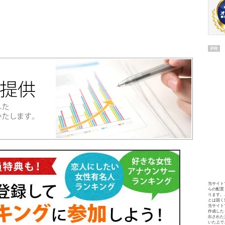
PR
当サイト
らの配置
ります。
とは固く
当サイト
作成した
出された
いた上で