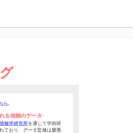
ング
ちら
。
れる信頼のデータ
情報学研究所
を通じて学術研
れており、データ監修は慶應