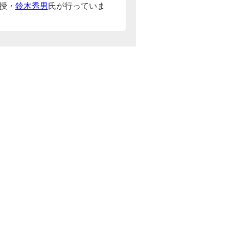
授・
鈴木秀男
氏が行っていま