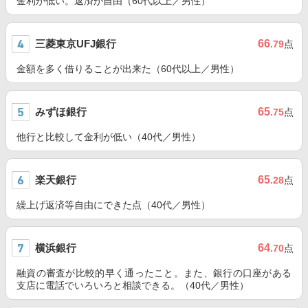
金利が低い。返済が自由（60代以上／男性）
三菱東京UFJ銀行
66
.79
点
金額を多く借りることが出来た（60代以上／男性）
みずほ銀行
65
.75
点
他行と比較して金利が低い（40代／男性）
楽天銀行
65
.28
点
繰上げ返済等自由にできた点（40代／男性）
横浜銀行
64
.70
点
融資の審査が比較的早く通ったこと。また、銀行の口座がある
支店に電話でいろいろと相談できる。（40代／男性）