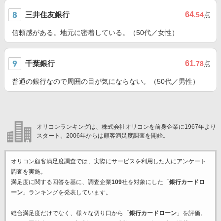
三井住友銀行
64
.54
点
信頼感がある。地元に密着している。（50代／女性）
千葉銀行
61
.78
点
普通の銀行なので周囲の目が気にならない。（50代／男性）
オリコンランキングは、株式会社オリコンを前身企業に1967年より
スタート。2006年からは顧客満足度調査を開始。
オリコン顧客満足度調査では、実際にサービスを利用した
人にアンケート
調査を実施。
満足度に関する回答を基に、調査企業
109
社を対象にした「
銀行カードロ
ーン
」ランキングを発表しています。
総合満足度だけでなく、様々な切り口から「
銀行カードローン
」を評価。