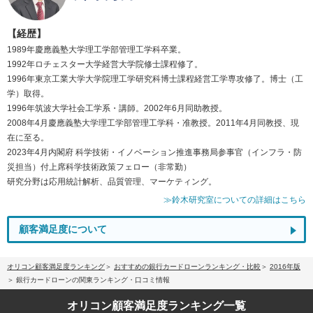
【経歴】
1989年慶應義塾大学理工学部管理工学科卒業。
1992年ロチェスター大学経営大学院修士課程修了。
1996年東京工業大学大学院理工学研究科博士課程経営工学専攻修了。博士（工
学）取得。
1996年筑波大学社会工学系・講師。2002年6月同助教授。
2008年4月慶應義塾大学理工学部管理工学科・准教授。2011年4月同教授、現
在に至る。
2023年4月内閣府 科学技術・イノベーション推進事務局参事官（インフラ・防
災担当）付上席科学技術政策フェロー（非常勤）
研究分野は応用統計解析、品質管理、マーケティング。
≫鈴木研究室についての詳細はこちら
顧客満足度について
オリコン顧客満足度ランキング
おすすめの銀行カードローンランキング・比較
2016年版
銀行カードローンの関東ランキング・口コミ情報
オリコン顧客満足度
ランキング一覧