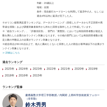
年齢：20歳以上
地域：全国
条件：現在銀行カードローンを利用して返済中の人、もしくは
過去4年以内に返済が完了した人。
※オリコン顧客満足度ランキングは、データクリーニング（回収したデータから不正回答や異
常値を排除）および調査対象者条件から外れた回答を除外した上で作成しています。
※「総合ランキング」、「評価項目別」、部門の「業態別」においては有効回答者数が規定人
数を満たした企業のみランクイン対象となります。その他の部門においては有効回答者数が規
定人数の半数以上の企業がランクイン対象となります。
※総合得点が60.00点以上で、他人に薦めたくないと回答した人の割合が基準値以下の企業がラ
ンクイン対象となります。
≫ 詳細はこちら
過去ランキング
2025年
2024年
2023年
2022年
2021年
2020年
2019年
2018年
2016年
2015年
ランキング監修
慶應義塾大学理工学部教授／内閣府 上席科学技術政策フェロー
（非常勤）
鈴木秀男