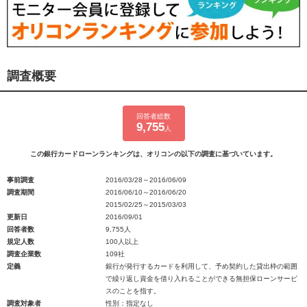
調査概要
回答者総数
9,755
人
この銀行カードローンランキングは、オリコンの以下の調査に基づいています。
事前調査
2016/03/28～2016/06/09
調査期間
2016/06/10～2016/06/20
2015/02/25～2015/03/03
更新日
2016/09/01
回答者数
9,755人
規定人数
100人以上
調査企業数
109社
定義
銀行が発行するカードを利用して、予め契約した貸出枠の範囲
で繰り返し資金を借り入れることができる無担保ローンサービ
スのことを指す。
調査対象者
性別：指定なし