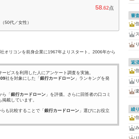
58
.62
点
審
（50代／女性）
住
オリコンを前身企業に1967年よりスタート。2006年から
返
住
サービスを利用した
人にアンケート調査を実施。
109
社を対象にした「
銀行カードローン
」ランキングを発
から「
銀行カードローン
」を評価。さらに回答者の口コミ
も掲載しています。
繰
からも比較することで「
銀行カードローン
」選びにお役立
住