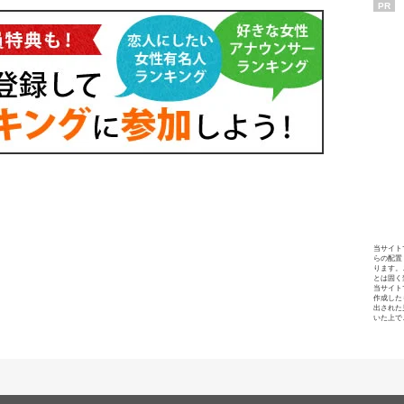
PR
当サイト
らの配置
ります。
とは固く
当サイト
作成した
出された
いた上で