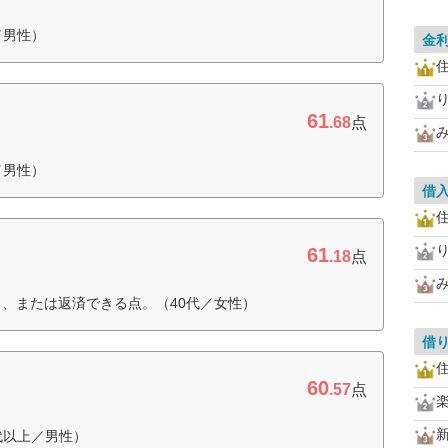
／男性）
金
住
61
.68
点
／男性）
借
住
61
.18
点
る、または返済できる点。（40代／女性）
借
住
60
.57
点
代以上／男性）