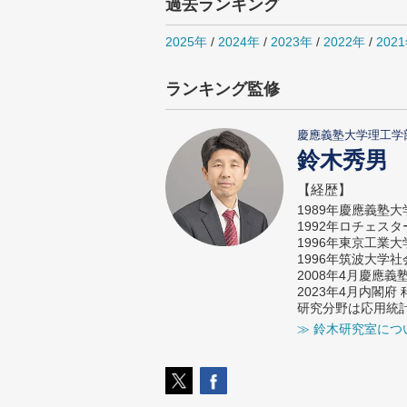
過去ランキング
2025年
/
2024年
/
2023年
/
2022年
/
202
ランキング監修
慶應義塾大学理工学
鈴木秀男
【経歴】
1989年慶應義塾
1992年ロチェス
1996年東京工業
1996年筑波大学
2008年4月慶應
2023年4月内閣
研究分野は応用統
≫ 鈴木研究室につ