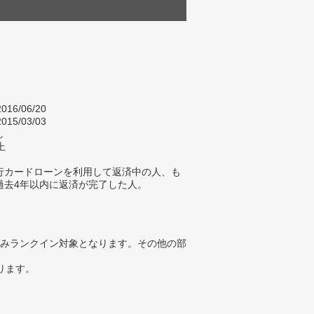
016/06/20
015/03/03
し
上
行カードローンを利用して返済中の人、も
過去4年以内に返済が完了した人。
みランクイン対象となります。その他の部
ります。