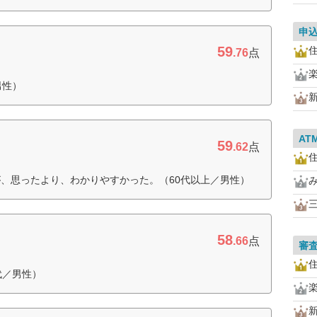
申
59
住
.76
点
男性）
AT
59
.62
点
住
、思ったより、わかりやすかった。（60代以上／男性）
58
.66
点
審
住
代／男性）