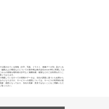
で公開されている情報（文字、写真、イラスト、画像データ等）及びこれ
・編集および構造などについての著作権は株式会社oricon MEに帰属してお
これらの情報を権利者の許可なく無断転載・複製などの二次利用を行うこ
禁じております。
で掲載しているすべての情報やデータは、当社の調査に基づいた結果から
ものとなりますが、サービスへの感想については、サービスの利用者が提
見解・感想となっており、当社の見解・意見ではないことをご理解いただ
ご覧ください。