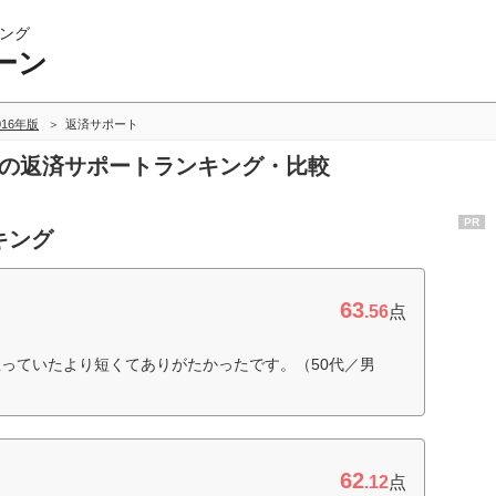
ング
ーン
016年版
返済サポート
ンの返済サポートランキング・比較
PR
キング
63
.56
点
っていたより短くてありがたかったです。（50代／男
62
.12
点