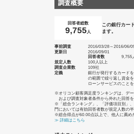
調査概要
回答者総数
この銀行カー
9,755
ます。
人
事前調査
2016/03/28～2016/06/0
更新日
2016/09/01
回答者数
9,755
規定人数
100人以上
調査企業数
109社
定義
銀行が発行するカードを
の範囲で繰り返し資金を
ローンサービスのことを
※オリコン顧客満足度ランキングは、デー
および調査対象者条件から外れた回答を
※「総合ランキング」、「評価項目別」、
門においては有効回答者数が規定人数の半
※総合得点が60.00点以上で、他人に
≫ 詳細はこちら