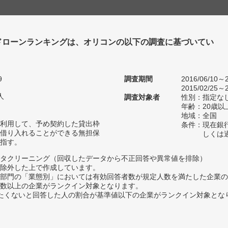
ドローンランキングは、オリコンの以下の調査に基づいてい
9
調査期間
2016/06/10～2
2015/02/25～2
人
調査対象者
性別：指定な
年齢：20歳以
地域：全国
利用して、予め契約した貸出枠
条件：現在銀
借り入れることができる無担保
しくは
指す。
タクリーニング（回収したデータから不正回答や異常値を排除）
除外した上で作成しています。
部門の「業態別」においては有効回答者数が規定人数を満たした企業の
数以上の企業がランクイン対象となります。
薦めたくないと回答した人の割合が基準値以下の企業がランクイン対象とな