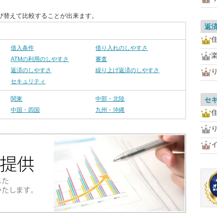
び替えて比較することが出来ます。
返
住
借入条件
借り入れのしやすさ
ATMの利用のしやすさ
審査
返済のしやすさ
繰り上げ返済のしやすさ
セキュリティ
関東
中部・北陸
セ
中国・四国
九州・沖縄
住