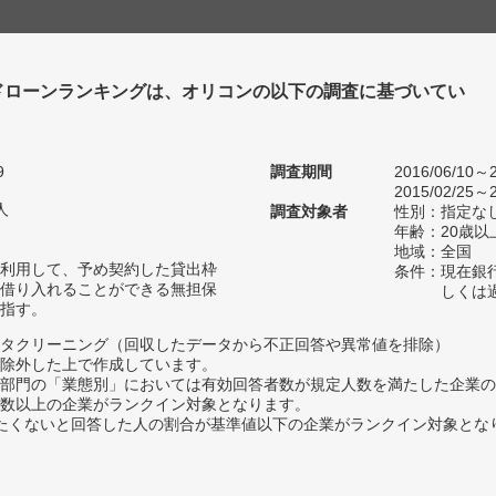
ドローンランキングは、オリコンの以下の調査に基づいてい
9
調査期間
2016/06/10～2
2015/02/25～2
人
調査対象者
性別：指定な
年齢：20歳以
地域：全国
利用して、予め契約した貸出枠
条件：現在銀
借り入れることができる無担保
しくは
指す。
タクリーニング（回収したデータから不正回答や異常値を排除）
除外した上で作成しています。
部門の「業態別」においては有効回答者数が規定人数を満たした企業の
数以上の企業がランクイン対象となります。
薦めたくないと回答した人の割合が基準値以下の企業がランクイン対象とな