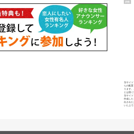
PR
当サイト
らの配置
ります。
とは固く
当サイト
作成した
出された
いた上で