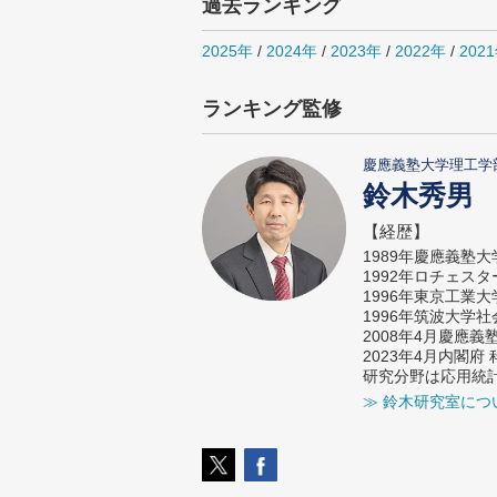
過去ランキング
2025年
/
2024年
/
2023年
/
2022年
/
202
ランキング監修
慶應義塾大学理工学
鈴木秀男
【経歴】
1989年慶應義塾
1992年ロチェス
1996年東京工業
1996年筑波大学
2008年4月慶應
2023年4月内閣
研究分野は応用統
≫ 鈴木研究室につ