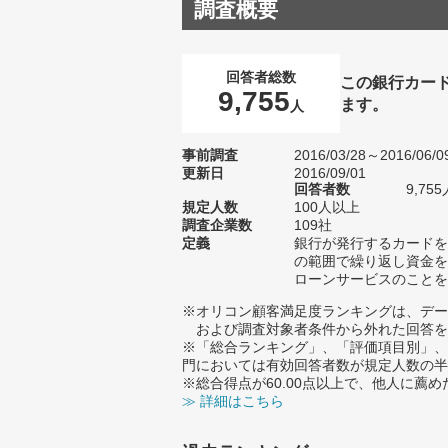
調査概要
回答者総数
この銀行カー
9,755
ます。
人
事前調査
2016/03/28～2016/06/0
更新日
2016/09/01
回答者数
9,755
規定人数
100人以上
調査企業数
109社
定義
銀行が発行するカードを
の範囲で繰り返し資金を
ローンサービスのことを
※オリコン顧客満足度ランキングは、デー
および調査対象者条件から外れた回答を
※「総合ランキング」、「評価項目別」、
門においては有効回答者数が規定人数の半
※総合得点が60.00点以上で、他人に
≫ 詳細はこちら