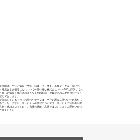
で公開されている情報（文字、写真、イラスト、画像データ等）及びこれ
・編集および構造などについての著作権は株式会社oricon MEに帰属してお
これらの情報を権利者の許可なく無断転載・複製などの二次利用を行うこ
禁じております。
で掲載しているすべての情報やデータは、当社の調査に基づいた結果から
ものとなりますが、サービスへの感想については、サービスの利用者が提
見解・感想となっており、当社の見解・意見ではないことをご理解いただ
ご覧ください。