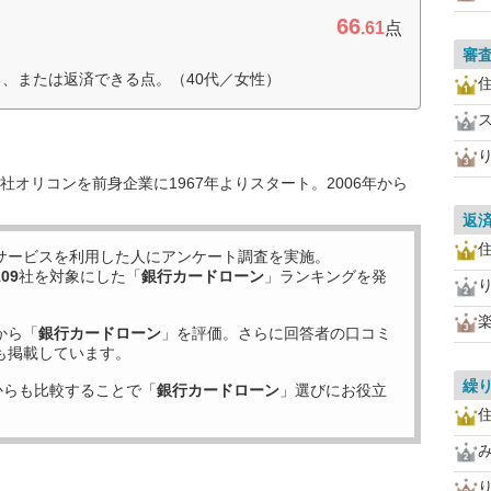
66
.61
点
審
る、または返済できる点。（40代／女性）
住
オリコンを前身企業に1967年よりスタート。2006年から
返
住
サービスを利用した
人にアンケート調査を実施。
109
社を対象にした「
銀行カードローン
」ランキングを発
から「
銀行カードローン
」を評価。さらに回答者の口コミ
も掲載しています。
繰
からも比較することで「
銀行カードローン
」選びにお役立
住