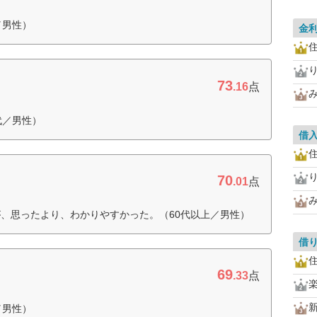
／男性）
金
住
73
.16
点
代／男性）
借
住
70
.01
点
、思ったより、わかりやすかった。（60代以上／男性）
借
住
69
.33
点
／男性）