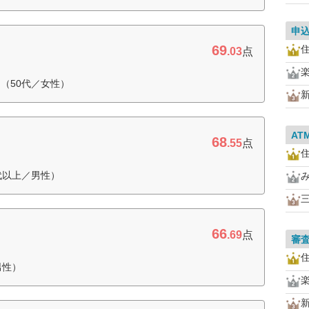
申
69
住
.03
点
（50代／女性）
AT
68
.55
点
住
代以上／男性）
66
.69
点
審
住
男性）