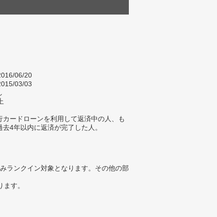
016/06/20
015/03/03
し
上
行カードローンを利用して返済中の人、も
過去4年以内に返済が完了した人。
みランクイン対象となります。その他の部
ります。