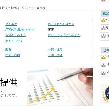
び替えて比較することが出来ます。
返
住
借入条件
借り入れのしやすさ
ATMの利用のしやすさ
審査
返済のしやすさ
繰り上げ返済のしやすさ
セキュリティ
関東
中部・北陸
セ
中国・四国
九州・沖縄
住