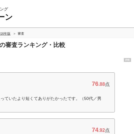
ング
ーン
016年版
審査
ンの審査ランキング・比較
PR
76
.88
点
っていたより短くてありがたかったです。（50代／男
74
.92
点