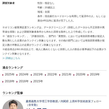
調査対象者
性別：指定なし
年齢：20歳以上
地域：全国
条件：現在銀行カードローンを利用して返済中の人、もしくは
過去4年以内に返済が完了した人。
※オリコン顧客満足度ランキングは、データクリーニング（回収したデータから不正回答や異
常値を排除）および調査対象者条件から外れた回答を除外した上で作成しています。
※「総合ランキング」、「評価項目別」、部門の「業態別」においては有効回答者数が規定人
数を満たした企業のみランクイン対象となります。その他の部門においては有効回答者数が規
定人数の半数以上の企業がランクイン対象となります。
※総合得点が60.00点以上で、他人に薦めたくないと回答した人の割合が基準値以下の企業がラ
ンクイン対象となります。
≫ 詳細はこちら
過去ランキング
2025年
2024年
2023年
2022年
2021年
2020年
2019年
2018年
2016年
2015年
ランキング監修
慶應義塾大学理工学部教授／内閣府 上席科学技術政策フェロー
（非常勤）