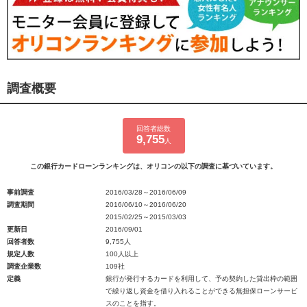
調査概要
回答者総数
9,755
人
この銀行カードローンランキングは、オリコンの以下の調査に基づいています。
事前調査
2016/03/28～2016/06/09
調査期間
2016/06/10～2016/06/20
2015/02/25～2015/03/03
更新日
2016/09/01
回答者数
9,755人
規定人数
100人以上
調査企業数
109社
定義
銀行が発行するカードを利用して、予め契約した貸出枠の範囲
で繰り返し資金を借り入れることができる無担保ローンサービ
スのことを指す。