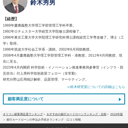
鈴木秀男
【経歴】
1989年慶應義塾大学理工学部管理工学科卒業。
1992年ロチェスター大学経営大学院修士課程修了。
1996年東京工業大学大学院理工学研究科博士課程経営工学専攻修了。博士（工
学）取得。
1996年筑波大学社会工学系・講師。2002年6月同助教授。
2008年4月慶應義塾大学理工学部管理工学科・准教授。2011年4月同教授、現
在に至る。
2023年4月内閣府 科学技術・イノベーション推進事務局参事官（インフラ・防
災担当）付上席科学技術政策フェロー（非常勤）
研究分野は応用統計解析、品質管理、マーケティング。
≫鈴木研究室についての詳細はこちら
顧客満足度について
オリコン顧客満足度ランキング
おすすめの銀行カードローンランキング・比較
2016年版
銀行カードローンの申込み手続きランキング・口コミ情報