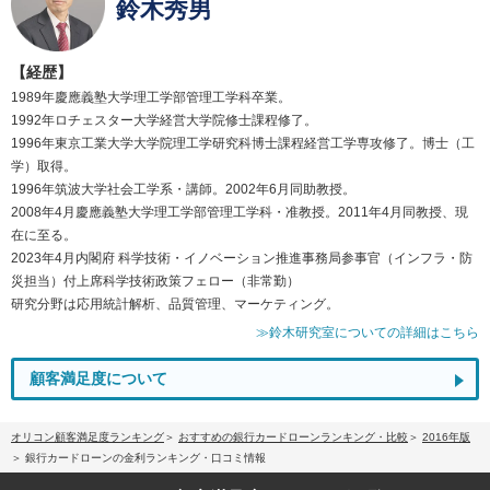
鈴木秀男
【経歴】
1989年慶應義塾大学理工学部管理工学科卒業。
1992年ロチェスター大学経営大学院修士課程修了。
1996年東京工業大学大学院理工学研究科博士課程経営工学専攻修了。博士（工
学）取得。
1996年筑波大学社会工学系・講師。2002年6月同助教授。
2008年4月慶應義塾大学理工学部管理工学科・准教授。2011年4月同教授、現
在に至る。
2023年4月内閣府 科学技術・イノベーション推進事務局参事官（インフラ・防
災担当）付上席科学技術政策フェロー（非常勤）
研究分野は応用統計解析、品質管理、マーケティング。
≫鈴木研究室についての詳細はこちら
顧客満足度について
オリコン顧客満足度ランキング
おすすめの銀行カードローンランキング・比較
2016年版
銀行カードローンの金利ランキング・口コミ情報