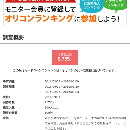
調査概要
回答者総数
9,755
人
この銀行カードローンランキングは、オリコンの以下の調査に基づいています。
事前調査
2016/03/28～2016/06/09
調査期間
2016/06/10～2016/06/20
2015/02/25～2015/03/03
更新日
2016/09/01
回答者数
9,755人
規定人数
100人以上
調査企業数
109社
定義
銀行が発行するカードを利用して、予め契約した貸出枠の範囲
で繰り返し資金を借り入れることができる無担保ローンサービ
スのことを指す。