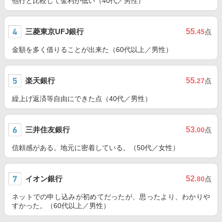
他行と比較して金利が低い（40代／男性）
三菱東京UFJ銀行
55
.45
点
金額を多く借りることが出来た（60代以上／男性）
楽天銀行
55
.27
点
繰上げ返済等自由にできた点（40代／男性）
三井住友銀行
53
.00
点
信頼感がある。地元に密着している。（50代／女性）
イオン銀行
52
.80
点
ネットでの申し込みが初めてだったが、思ったより、わかりや
すかった。（60代以上／男性）