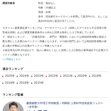
調査対象者
性別：指定なし
年齢：20歳以上
地域：全国
条件：現在銀行カードローンを利用して返済中の人、もしくは
過去4年以内に返済が完了した人。
※オリコン顧客満足度ランキングは、データクリーニング（回収したデータから不正回答や異
常値を排除）および調査対象者条件から外れた回答を除外した上で作成しています。
※「総合ランキング」、「評価項目別」、部門の「業態別」においては有効回答者数が規定人
数を満たした企業のみランクイン対象となります。その他の部門においては有効回答者数が規
定人数の半数以上の企業がランクイン対象となります。
※総合得点が60.00点以上で、他人に薦めたくないと回答した人の割合が基準値以下の企業がラ
ンクイン対象となります。
≫ 詳細はこちら
過去ランキング
2025年
2024年
2023年
2022年
2021年
2020年
2019年
2018年
2016年
2015年
ランキング監修
慶應義塾大学理工学部教授／内閣府 上席科学技術政策フェロー
（非常勤）