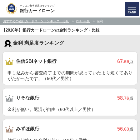
オリコン顧客満足度ランキング
銀行カードローン
おすすめの銀行カードローンランキング・比較
2016年版
金利
【2016年】銀行カードローンの金利ランキング・比較
金利 満足度ランキング
住信SBIネット銀行
67
.69
点
申し込みから審査終了までの期間が思っていたより短くてあり
がたかったです。（50代／男性）
りそな銀行
58
.76
点
金利が低い。返済が自由（60代以上／男性）
みずほ銀行
56
.63
点