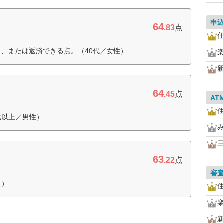
申
64
.83
点
住
る、または返済できる点。（40代／女性）
64
.45
点
AT
住
代以上／男性）
63
.22
点
審
性）
住