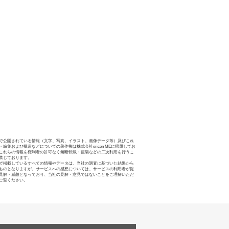
で公開されている情報（文字、写真、イラスト、画像データ等）及びこれ
・編集および構造などについての著作権は株式会社oricon MEに帰属してお
これらの情報を権利者の許可なく無断転載・複製などの二次利用を行うこ
禁じております。
で掲載しているすべての情報やデータは、当社の調査に基づいた結果から
ものとなりますが、サービスへの感想については、サービスの利用者が提
見解・感想となっており、当社の見解・意見ではないことをご理解いただ
ご覧ください。