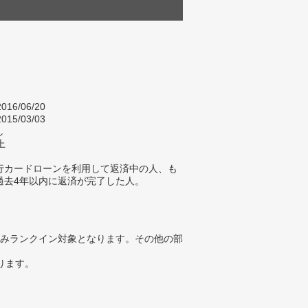
016/06/20
015/03/03
し
上
行カードローンを利用して返済中の人、も
過去4年以内に返済が完了した人。
みランクイン対象となります。その他の部
ります。