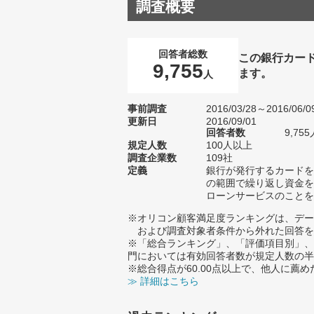
調査概要
回答者総数
この銀行カー
9,755
ます。
人
事前調査
2016/03/28～2016/06/0
更新日
2016/09/01
回答者数
9,755
規定人数
100人以上
調査企業数
109社
定義
銀行が発行するカードを
の範囲で繰り返し資金を
ローンサービスのことを
※オリコン顧客満足度ランキングは、デー
および調査対象者条件から外れた回答を
※「総合ランキング」、「評価項目別」、
門においては有効回答者数が規定人数の半
※総合得点が60.00点以上で、他人に
≫ 詳細はこちら