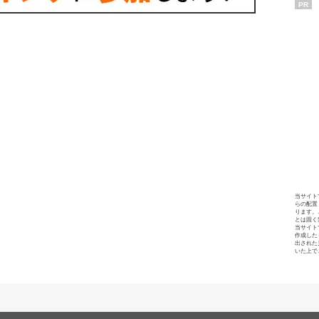
PR
当サイト
らの配置
ります。
とは固く
当サイト
作成した
出された
いた上で