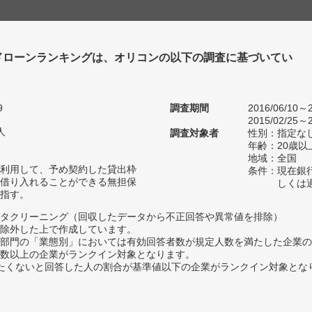
ドローンランキングは、オリコンの以下の調査に基づいてい
9
調査期間
2016/06/10～2
2015/02/25～2
人
調査対象者
性別：指定な
年齢：20歳以
地域：全国
利用して、予め契約した貸出枠
条件：現在銀
借り入れることができる無担保
しくは
指す。
タクリーニング（回収したデータから不正回答や異常値を排除）
除外した上で作成しています。
部門の「業態別」においては有効回答者数が規定人数を満たした企業の
数以上の企業がランクイン対象となります。
薦めたくないと回答した人の割合が基準値以下の企業がランクイン対象とな