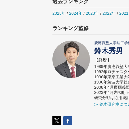
過去ランキング
2025年
/
2024年
/
2023年
/
2022年
/
202
ランキング監修
慶應義塾大学理工学
鈴木秀男
【経歴】
1989年慶應義塾
1992年ロチェス
1996年東京工業
1996年筑波大学
2008年4月慶應
2023年4月内閣
研究分野は応用統
≫ 鈴木研究室につ