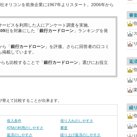
オリコンを前身企業に1967年よりスタート。2006年から
審
住
サービスを利用した
人にアンケート調査を実施。
109
社を対象にした「
銀行カードローン
」ランキングを発
から「
銀行カードローン
」を評価。さらに回答者の口コミ
も掲載しています。
返
からも比較することで「
銀行カードローン
」選びにお役立
住
び替えて比較することが出来ます。
繰
住
借入条件
借り入れのしやすさ
ATMの利用のしやすさ
審査
返済のしやすさ
繰り上げ返済のしやすさ