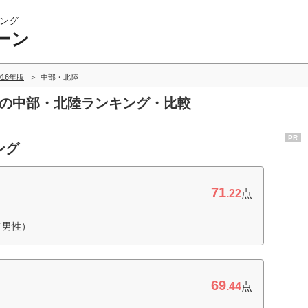
ング
ーン
016年版
中部・北陸
ンの中部・北陸ランキング・比較
PR
ング
71
.22
点
／男性）
69
.44
点