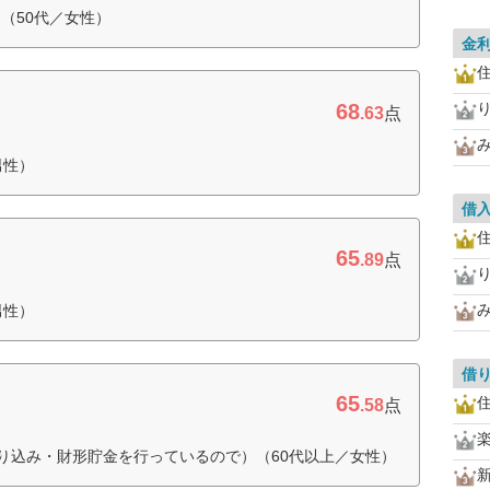
（50代／女性）
金
住
68
.63
点
男性）
借
住
65
.89
点
男性）
借
65
住
.58
点
り込み・財形貯金を行っているので）（60代以上／女性）