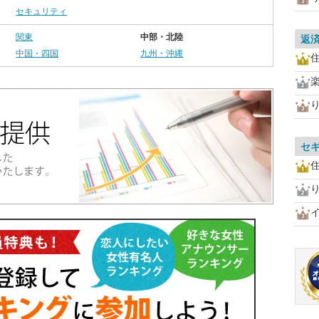
セキュリティ
関東
中部・北陸
返
中国・四国
九州・沖縄
住
セ
住