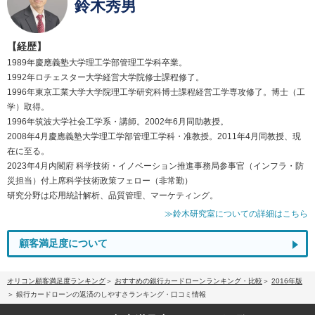
鈴木秀男
【経歴】
1989年慶應義塾大学理工学部管理工学科卒業。
1992年ロチェスター大学経営大学院修士課程修了。
1996年東京工業大学大学院理工学研究科博士課程経営工学専攻修了。博士（工
学）取得。
1996年筑波大学社会工学系・講師。2002年6月同助教授。
2008年4月慶應義塾大学理工学部管理工学科・准教授。2011年4月同教授、現
在に至る。
2023年4月内閣府 科学技術・イノベーション推進事務局参事官（インフラ・防
災担当）付上席科学技術政策フェロー（非常勤）
研究分野は応用統計解析、品質管理、マーケティング。
≫鈴木研究室についての詳細はこちら
顧客満足度について
オリコン顧客満足度ランキング
おすすめの銀行カードローンランキング・比較
2016年版
銀行カードローンの返済のしやすさランキング・口コミ情報