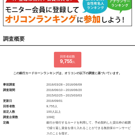
調査概要
回答者総数
9,755
人
この銀行カードローンランキングは、オリコンの以下の調査に基づいています。
事前調査
2016/03/28～2016/06/09
調査期間
2016/06/10～2016/06/20
2015/02/25～2015/03/03
更新日
2016/09/01
回答者数
9,755人
規定人数
100人以上
調査企業数
109社
定義
銀行が発行するカードを利用して、予め契約した貸出枠の範囲
で繰り返し資金を借り入れることができる無担保ローンサービ
スのことを指す。