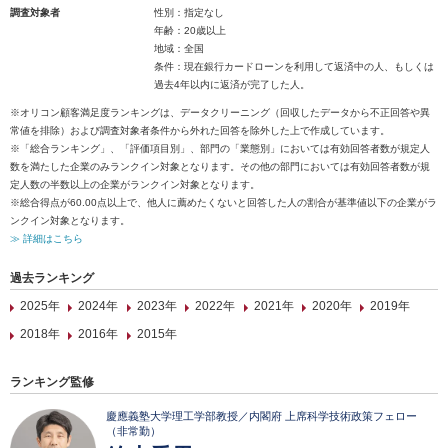
調査対象者
性別：指定なし
年齢：20歳以上
地域：全国
条件：現在銀行カードローンを利用して返済中の人、もしくは
過去4年以内に返済が完了した人。
※オリコン顧客満足度ランキングは、データクリーニング（回収したデータから不正回答や異
常値を排除）および調査対象者条件から外れた回答を除外した上で作成しています。
※「総合ランキング」、「評価項目別」、部門の「業態別」においては有効回答者数が規定人
数を満たした企業のみランクイン対象となります。その他の部門においては有効回答者数が規
定人数の半数以上の企業がランクイン対象となります。
※総合得点が60.00点以上で、他人に薦めたくないと回答した人の割合が基準値以下の企業がラ
ンクイン対象となります。
≫ 詳細はこちら
過去ランキング
2025年
2024年
2023年
2022年
2021年
2020年
2019年
2018年
2016年
2015年
ランキング監修
慶應義塾大学理工学部教授／内閣府 上席科学技術政策フェロー
（非常勤）