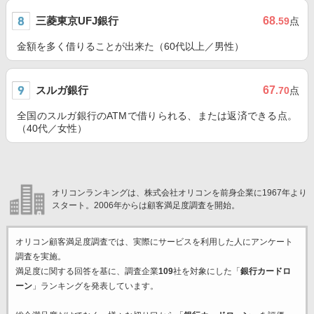
三菱東京UFJ銀行
68
.59
点
金額を多く借りることが出来た（60代以上／男性）
スルガ銀行
67
.70
点
全国のスルガ銀行のATMで借りられる、または返済できる点。
（40代／女性）
オリコンランキングは、株式会社オリコンを前身企業に1967年より
スタート。2006年からは顧客満足度調査を開始。
オリコン顧客満足度調査では、実際にサービスを利用した
人にアンケート
調査を実施。
満足度に関する回答を基に、調査企業
109
社を対象にした「
銀行カードロ
ーン
」ランキングを発表しています。