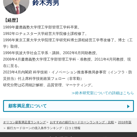
鈴木秀男
【経歴】
1989年慶應義塾大学理工学部管理工学科卒業。
1992年ロチェスター大学経営大学院修士課程修了。
1996年東京工業大学大学院理工学研究科博士課程経営工学専攻修了。博士（工
学）取得。
1996年筑波大学社会工学系・講師。2002年6月同助教授。
2008年4月慶應義塾大学理工学部管理工学科・准教授。2011年4月同教授、現
在に至る。
2023年4月内閣府 科学技術・イノベーション推進事務局参事官（インフラ・防
災担当）付上席科学技術政策フェロー（非常勤）
研究分野は応用統計解析、品質管理、マーケティング。
≫鈴木研究室についての詳細はこちら
顧客満足度について
オリコン顧客満足度ランキング
おすすめの銀行カードローンランキング・比較
2016年版
銀行カードローンの借入条件ランキング・口コミ情報