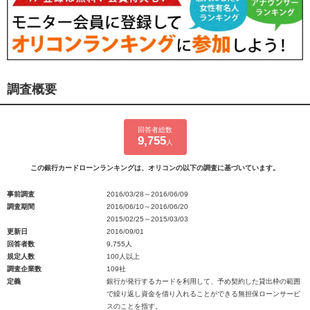
調査概要
回答者総数
9,755
人
この銀行カードローンランキングは、オリコンの以下の調査に基づいています。
事前調査
2016/03/28～2016/06/09
調査期間
2016/06/10～2016/06/20
2015/02/25～2015/03/03
更新日
2016/09/01
回答者数
9,755人
規定人数
100人以上
調査企業数
109社
定義
銀行が発行するカードを利用して、予め契約した貸出枠の範囲
で繰り返し資金を借り入れることができる無担保ローンサービ
スのことを指す。