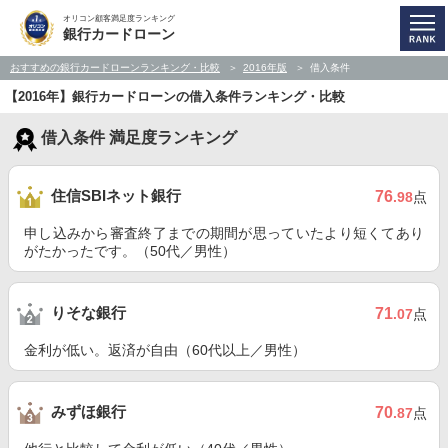
オリコン顧客満足度ランキング
銀行カードローン
おすすめの銀行カードローンランキング・比較
2016年版
借入条件
【2016年】銀行カードローンの借入条件ランキング・比較
借入条件 満足度ランキング
住信SBIネット銀行
76
.98
点
申し込みから審査終了までの期間が思っていたより短くてあり
がたかったです。（50代／男性）
りそな銀行
71
.07
点
金利が低い。返済が自由（60代以上／男性）
みずほ銀行
70
.87
点