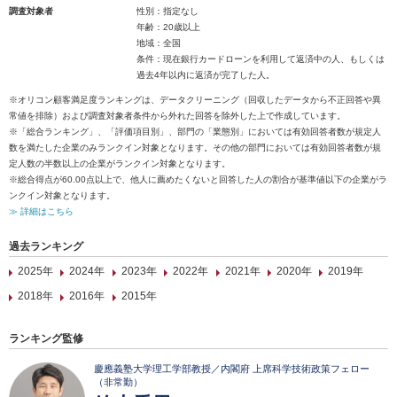
調査対象者
性別：指定なし
年齢：20歳以上
地域：全国
条件：現在銀行カードローンを利用して返済中の人、もしくは
過去4年以内に返済が完了した人。
※オリコン顧客満足度ランキングは、データクリーニング（回収したデータから不正回答や異
常値を排除）および調査対象者条件から外れた回答を除外した上で作成しています。
※「総合ランキング」、「評価項目別」、部門の「業態別」においては有効回答者数が規定人
数を満たした企業のみランクイン対象となります。その他の部門においては有効回答者数が規
定人数の半数以上の企業がランクイン対象となります。
※総合得点が60.00点以上で、他人に薦めたくないと回答した人の割合が基準値以下の企業がラ
ンクイン対象となります。
≫ 詳細はこちら
過去ランキング
2025年
2024年
2023年
2022年
2021年
2020年
2019年
2018年
2016年
2015年
ランキング監修
慶應義塾大学理工学部教授／内閣府 上席科学技術政策フェロー
（非常勤）