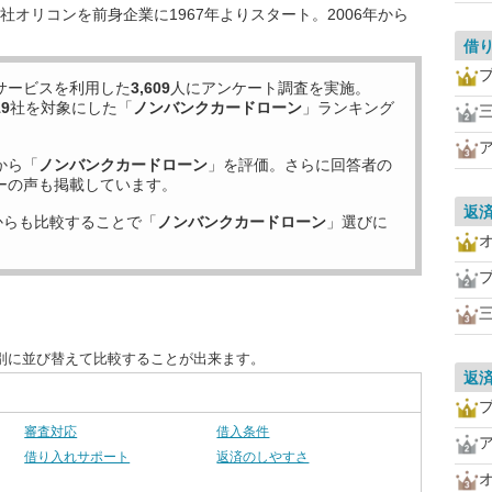
オリコンを前身企業に1967年よりスタート。2006年から
借
サービスを利用した
3,609
人にアンケート調査を実施。
19
社を対象にした「
ノンバンクカードローン
」ランキング
から「
ノンバンクカードローン
」を評価。さらに回答者の
ーの声も掲載しています。
返
からも比較することで「
ノンバンクカードローン
」選びに
別に並び替えて比較することが出来ます。
返
審査対応
借入条件
借り入れサポート
返済のしやすさ