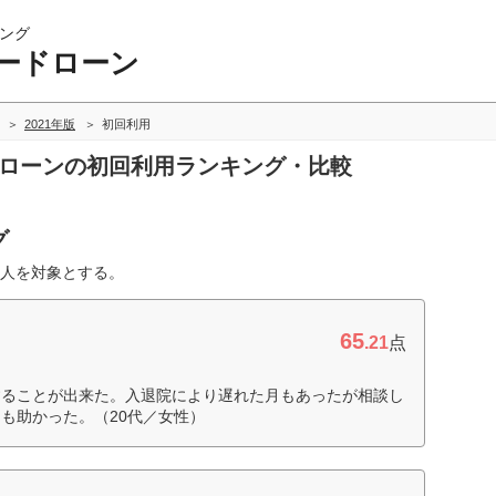
ング
ードローン
2021年版
初回利用
ドローンの初回利用ランキング・比較
グ
人を対象とする。
65
.21
点
することが出来た。入退院により遅れた月もあったが相談し
も助かった。（20代／女性）