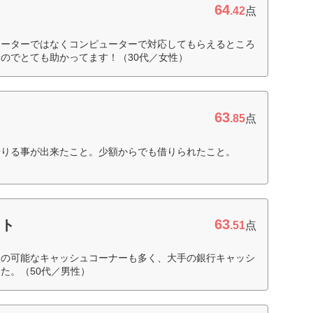
64
.42
点
レーターではなくコンピューターで対応してもらえるところ
のでとても助かってます！（30代／女性）
63
.85
点
借りる事が出来たこと。少額からでも借りられたこと。
63
ット
.51
点
入の可能なキャッシュコーナーも多く、大手の銀行キャッシ
た。（50代／男性）