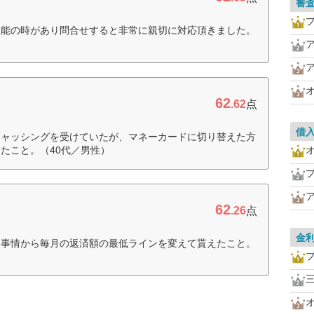
審
不能の時があり問合せすると非常に親切に対応頂きました。
62
.62
点
借
キャッシングを受けていたが、マネーカードに切り替えた方
たこと。（40代／男性）
62
.26
点
金
、事情から毎月の返済額の最低ラインを変えて貰えたこと。