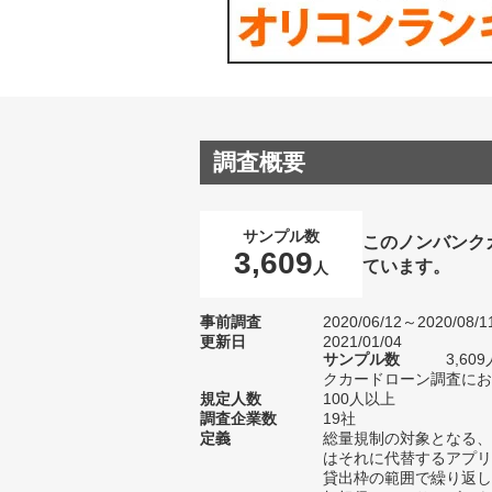
調査概要
サンプル数
このノンバンク
3,609
ています。
人
事前調査
2020/06/12～2020/08/1
更新日
2021/01/04
サンプル数
3,6
クカードローン調査におけ
規定人数
100人以上
調査企業数
19社
定義
総量規制の対象となる、
はそれに代替するアプリ
貸出枠の範囲で繰り返し