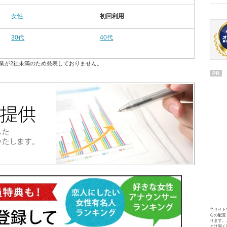
女性
初回利用
30代
40代
業が2社未満のため発表しておりません。
PR
当サイト
らの配置
ります。
とは固く