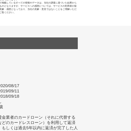
で掲載しているすべての情報やデータは、当社の調査に基づいた結果から
ものとなりますが、サービスへの感想については、サービスの利用者が提
見解・感想となっており、当社の見解・意見ではないことをご理解いただ
ご覧ください。
020/08/17
019/09/11
018/09/18
し
歳
貸金業者のカードローン（それに代替する
などのカードレスローン）を利用して返済
、もしくは過去5年以内に返済が完了した人