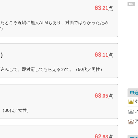
PR
63
.21
点
たところ近場に無人ATMもあり、対面ではなかったため
性）
63
B）
.11
点
込みして、即対応してもらえるので。（50代／男性）
申
63
.05
点
（30代／女性）
62
.68
点