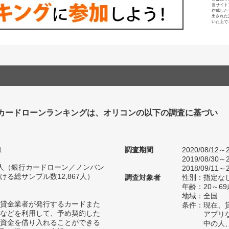
当サイト
作成した
出された
いた上で
カードローンランキングは、オリコンの以下の調査に基づい
1
調査期間
2020/08/12～2
2019/08/30～2
09人（銀行カードローン／ノンバン
2018/09/11～2
る総サンプル数12,867人）
調査対象者
性別：指定な
年齢：20～69
地域：全国
貸金業者が発行するカードまた
条件：現在、
などを利用して、予め契約した
アプリ
資金を借り入れることができる
中の人