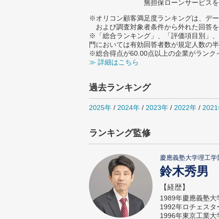
無担保ローンサービスを
※オリコン顧客満足度ランキングは、デー
および調査対象者条件から外れた回答を
※「総合ランキング」、「評価項目別」、
門においては有効回答者数が規定人数の半
※総合得点が60.00点以上の企業がラン
≫ 詳細はこちら
過去ランキング
2025年
/
2024年
/
2023年
/
2022年
/
202
ランキング監修
慶應義塾大学理工学
鈴木秀男
【経歴】
1989年慶應義塾
1992年ロチェス
1996年東京工業