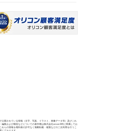
で公開されている情報（文字、写真、イラスト、画像データ等）及びこれ
・編集および構造などについての著作権は株式会社oricon MEに帰属してお
これらの情報を権利者の許可なく無断転載・複製などの二次利用を行うこ
禁じております。