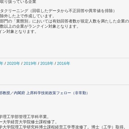
取り扱っている企業
タクリーニング（回収したデータから不正回答や異常値を排除）
除外した上で作成しています。
部門の「業態別」においては有効回答者数が規定人数を満たした企業の
数以上の企業がランクイン対象となります。
クイン対象となります。
1年
/
2020年
/
2019年
/
2018年
/
2016年
部教授／内閣府 上席科学技術政策フェロー（非常勤）
大学理工学部管理工学科卒業。
ター大学経営大学院修士課程修了。
大学大学院理工学研究科博士課程経営工学専攻修了。博士（工学）取得。