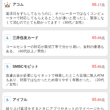
アコム
66
.17
点
返済日をずらしてもらうのに、オペレーターではなくコンピュ
ーターで対応してもらえるところが凄いと思ったし、緊張しな
くて済むのでとても助かってます！（30代／女性）
三井住友カード
65
.89
点
コールセンターの対応が親切丁寧で分かり易い。金利の優遇も
ある。（60代以上／男性）
SMBCモビット
65
.86
点
急遽お金が必要になりネットで検索したところ近場に無人ATM
もあり、対面ではなかったため借りやすく有難かった。（20代
／女性）
アイフル
65
.80
点
繰り上げ返済をするときにアプリやネットのマイページから