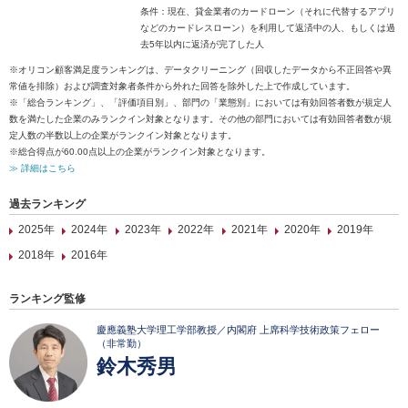
条件：現在、貸金業者のカードローン（それに代替するアプリ
などのカードレスローン）を利用して返済中の人、もしくは過
去5年以内に返済が完了した人
※オリコン顧客満足度ランキングは、データクリーニング（回収したデータから不正回答や異
常値を排除）および調査対象者条件から外れた回答を除外した上で作成しています。
※「総合ランキング」、「評価項目別」、部門の「業態別」においては有効回答者数が規定人
数を満たした企業のみランクイン対象となります。その他の部門においては有効回答者数が規
定人数の半数以上の企業がランクイン対象となります。
※総合得点が60.00点以上の企業がランクイン対象となります。
≫ 詳細はこちら
過去ランキング
2025年
2024年
2023年
2022年
2021年
2020年
2019年
2018年
2016年
ランキング監修
慶應義塾大学理工学部教授／内閣府 上席科学技術政策フェロー
（非常勤）
鈴木秀男