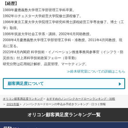
【経歴】
1989年慶應義塾大学理工学部管理工学科卒業。
1992年ロチェスター大学経営大学院修士課程修了。
1996年東京工業大学大学院理工学研究科博士課程経営工学専攻修了。博士（工
学）取得。
1996年筑波大学社会工学系・講師。2002年6月同助教授。
2008年4月慶應義塾大学理工学部管理工学科・准教授。2011年4月同教授、現
在に至る。
2023年4月内閣府 科学技術・イノベーション推進事務局参事官（インフラ・防
災担当）付上席科学技術政策フェロー（非常勤）
研究分野は応用統計解析、品質管理、マーケティング。
≫鈴木研究室についての詳細はこちら
顧客満足度について
オリコン顧客満足度ランキング
おすすめのノンバンクカードローンランキング・比較
2021年版
ノンバンクカードローンの申込み手続きランキング・口コミ情報
オリコン顧客満足度
ランキング一覧