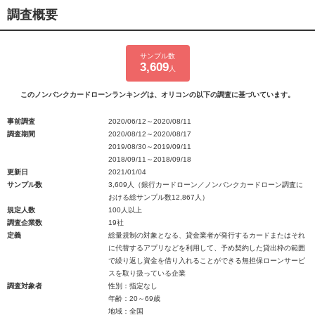
調査概要
サンプル数
3,609
人
このノンバンクカードローンランキングは、オリコンの以下の調査に基づいています。
事前調査
2020/06/12～2020/08/11
調査期間
2020/08/12～2020/08/17
2019/08/30～2019/09/11
2018/09/11～2018/09/18
更新日
2021/01/04
サンプル数
3,609人（銀行カードローン／ノンバンクカードローン調査に
おける総サンプル数12,867人）
規定人数
100人以上
調査企業数
19社
定義
総量規制の対象となる、貸金業者が発行するカードまたはそれ
に代替するアプリなどを利用して、予め契約した貸出枠の範囲
で繰り返し資金を借り入れることができる無担保ローンサービ
スを取り扱っている企業
調査対象者
性別：指定なし
年齢：20～69歳
地域：全国