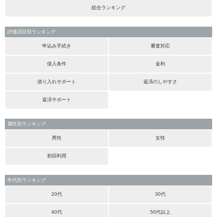
総合ランキング
評価項目別ランキング
申込み手続き
審査対応
借入条件
金利
借り入れサポート
返済のしやすさ
返済サポート
属性別ランキング
男性
女性
初回利用
年代別ランキング
20代
30代
40代
50代以上