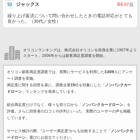
ジャックス
64
.07
点
繰り上げ返済について問い合わせしたときの電話対応がとても
良かった。（30代／女性）
オリコンランキングは、株式会社オリコンを前身企業に1967年より
スタート。2006年からは顧客満足度調査を開始。
オリコン顧客満足度調査では、実際にサービスを利用した
3,609
人にアンケ
ート調査を実施。
満足度に関する回答を基に、調査企業
19
社を対象にした「
ノンバンクカー
ドローン
」ランキングを発表しています。
総合満足度だけでなく、様々な切り口から「
ノンバンクカードローン
」を
評価。さらに回答者の口コミや評判といった、実際のユーザーの声も掲載
しています。
サービス検討の際、“ユーザー満足度”からも比較することで「
ノンバンクカ
ードローン
」選びにお役立てください。