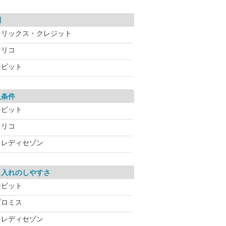
利
オリックス・クレジット
オリコ
モビット
入条件
モビット
オリコ
クレディセゾン
り入れのしやすさ
モビット
プロミス
クレディセゾン