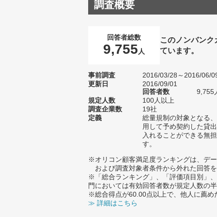
調査概要
回答者総数
このノンバンク
9,755
ています。
人
事前調査
2016/03/28～2016/06/0
更新日
2016/09/01
回答者数
9,755
規定人数
100人以上
調査企業数
19社
定義
総量規制の対象となる、
用して予め契約した貸出
入れることができる無担
す。
※オリコン顧客満足度ランキングは、デー
および調査対象者条件から外れた回答を
※「総合ランキング」、「評価項目別」、
門においては有効回答者数が規定人数の半
※総合得点が60.00点以上で、他人に
≫ 詳細はこちら