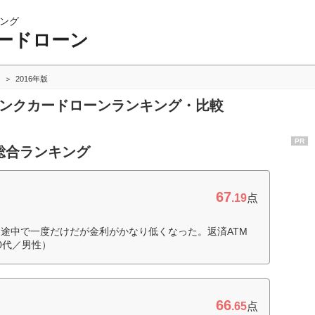
ング
ードローン
2016年版
バンクカードローンランキング・比較
PR
総合ランキング
67
.19
点
途中で一度だけだが金利がかなり低くなった。返済ATM
0代／男性）
66
.65
点