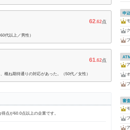
申
62
.62
点
60代以上／男性）
AT
61
.62
点
、概ね期待通りの対応があった。（50代／女性）
審
得点が60.0点以上の企業です。