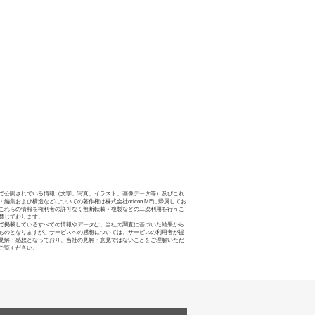
で公開されている情報（文字、写真、イラスト、画像データ等）及びこれ
・編集および構造などについての著作権は株式会社oricon MEに帰属してお
これらの情報を権利者の許可なく無断転載・複製などの二次利用を行うこ
禁じております。
で掲載しているすべての情報やデータは、当社の調査に基づいた結果から
ものとなりますが、サービスへの感想については、サービスの利用者が提
見解・感想となっており、当社の見解・意見ではないことをご理解いただ
ご覧ください。