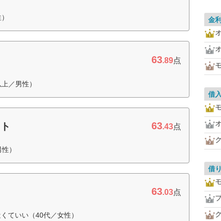
性）
金
63
.89
点
以上／男性）
借
63
ット
.43
点
男性）
借
63
.03
点
くていい（40代／女性）