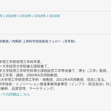
1年
/
2020年
/
2019年
/
2018年
/
2016年
部教授／内閣府 上席科学技術政策フェロー（非常勤）
大学理工学部管理工学科卒業。
ター大学経営大学院修士課程修了。
大学大学院理工学研究科博士課程経営工学専攻修了。博士（工学）取得。
社会工学系・講師。2002年6月同助教授。
義塾大学理工学部管理工学科・准教授。2011年4月同教授、現在に至る。
府 科学技術・イノベーション推進事務局参事官（インフラ・防災担当）
計解析、品質管理、マーケティング。
いての詳細はこちら