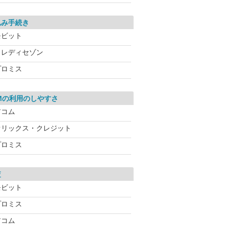
込み手続き
モビット
クレディセゾン
プロミス
Mの利用のしやすさ
アコム
オリックス・クレジット
プロミス
査
モビット
プロミス
アコム