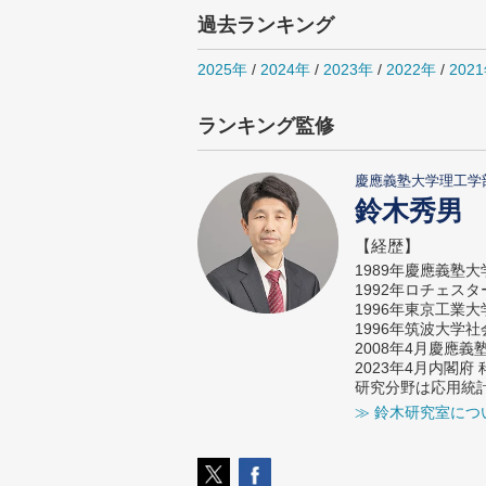
過去ランキング
2025年
/
2024年
/
2023年
/
2022年
/
202
ランキング監修
慶應義塾大学理工学
鈴木秀男
【経歴】
1989年慶應義塾
1992年ロチェス
1996年東京工業
1996年筑波大学
2008年4月慶應
2023年4月内閣
研究分野は応用統
≫ 鈴木研究室につ