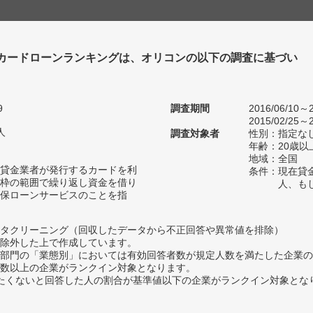
カードローンランキングは、オリコンの以下の調査に基づい
9
調査期間
2016/06/10～2
2015/02/25～2
人
調査対象者
性別：指定な
年齢：20歳以
地域：全国
貸金業者が発行するカードを利
条件：現在貸
枠の範囲で繰り返し資金を借り
人、も
保ローンサービスのことを指
タクリーニング（回収したデータから不正回答や異常値を排除）
除外した上で作成しています。
部門の「業態別」においては有効回答者数が規定人数を満たした企業の
数以上の企業がランクイン対象となります。
薦めたくないと回答した人の割合が基準値以下の企業がランクイン対象とな