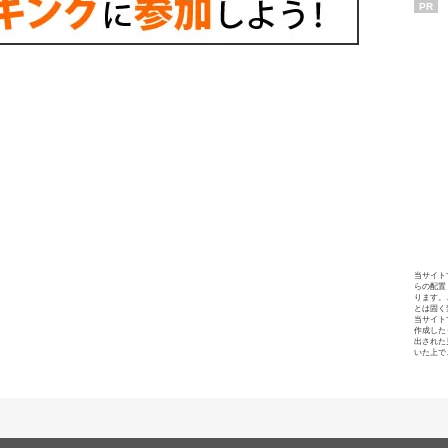
PR
当サイト
らの配置
ります。
とは固く
当サイト
作成した
出された
いた上で