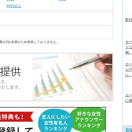
60代以上
即
カー
業が2社未満のため発表しておりません。
ト”
例...
カ
ら!
に...
カ
に使
記