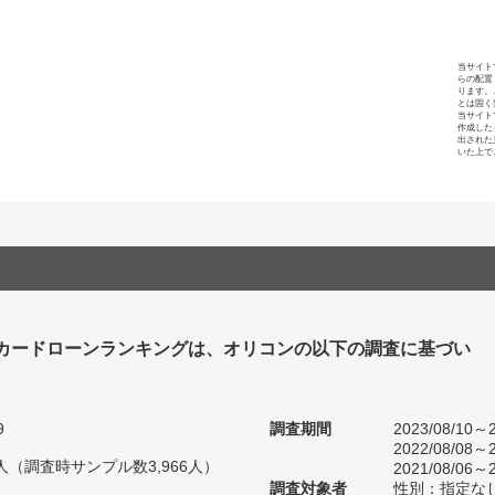
当サイト
らの配置
ります。
とは固く
当サイト
作成した
出された
いた上で
カードローンランキングは、オリコンの以下の調査に基づい
9
調査期間
2023/08/10～2
2022/08/08～2
51人（調査時サンプル数3,966人）
2021/08/06～2
調査対象者
性別：指定な