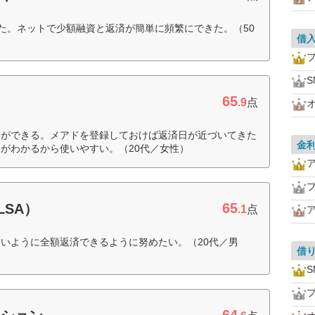
えた。ネットで少額融資と返済が簡単に頻繁にできた。（50
借
S
65
.9
点
とができる。メアドを登録しておけば返済日が近づいてきた
金
がわかるから使いやすい。（20代／女性）
65
SA）
.1
点
いように全額返済できるように努めたい。（20代／男
借
S