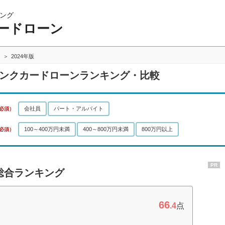
ング
ードローン
2024年版
バンクカードローンランキング・比較
会社員
パート・アルバイト
必須）
100～400万円未満
400～800万円未満
800万円以上
必須）
PR
総合ランキング
66
.4
点