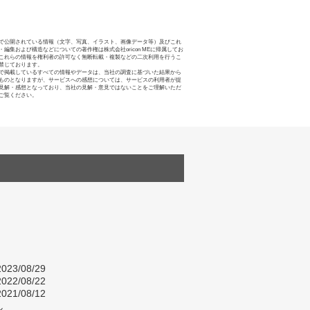
で公開されている情報（文字、写真、イラスト、画像データ等）及びこれ
・編集および構造などについての著作権は株式会社oricon MEに帰属してお
これらの情報を権利者の許可なく無断転載・複製などの二次利用を行うこ
禁じております。
で掲載しているすべての情報やデータは、当社の調査に基づいた結果から
ものとなりますが、サービスへの感想については、サービスの利用者が提
見解・感想となっており、当社の見解・意見ではないことをご理解いただ
ご覧ください。
023/08/29
022/08/22
021/08/12
し