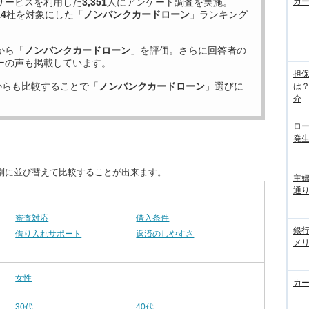
サービスを利用した
3,351
人にアンケート調査を実施。
カ
14
社を対象にした「
ノンバンクカードローン
」ランキング
から「
ノンバンクカードローン
」を評価。さらに回答者の
ーの声も掲載しています。
担
からも比較することで「
ノンバンクカードローン
」選びに
は
介
ロ
発
別に並び替えて比較することが出来ます。
主
通
審査対応
借入条件
銀
借り入れサポート
返済のしやすさ
メ
女性
カ
30代
40代