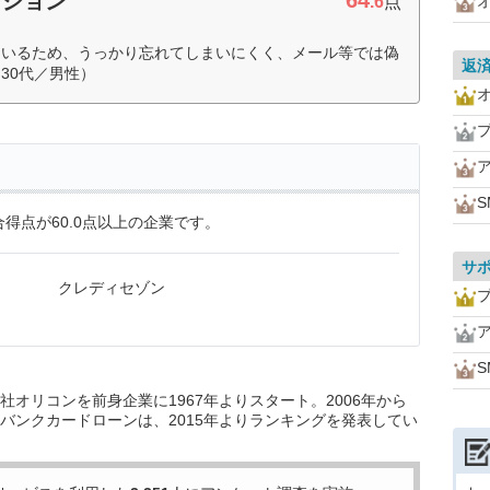
64
ーション
.6
点
ているため、うっかり忘れてしまいにくく、メール等では偽
返
30代／男性）
S
得点が60.0点以上の企業です。
サ
クレディセゾン
S
オリコンを前身企業に1967年よりスタート。2006年から
バンクカードローンは、2015年よりランキングを発表してい