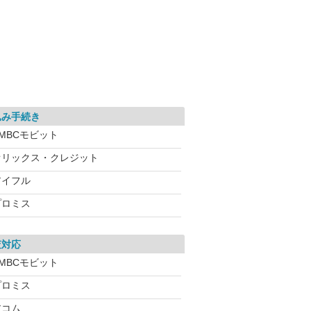
込み手続き
MBCモビット
オリックス・クレジット
アイフル
プロミス
査対応
MBCモビット
プロミス
アコム