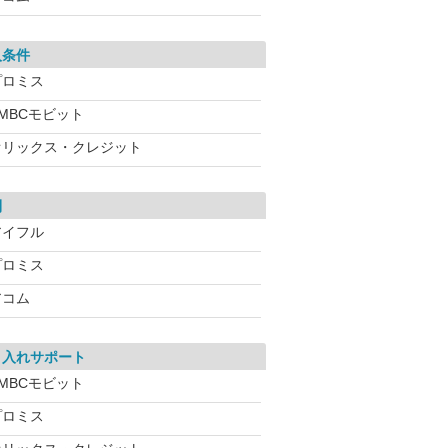
入条件
プロミス
MBCモビット
オリックス・クレジット
利
アイフル
プロミス
アコム
り入れサポート
MBCモビット
プロミス