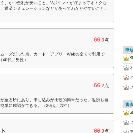
く、かつ金利が安いこと。Vポイントが貯まってオトクな
く、返済シミュレーションなどがあってわかりやすいこと。
66
.3
点
申
ムーズだった点、カード・アプリ・Webの全てで利用で
S
（40代／男性）
66
.2
点
口が至る所にあり、申し込みが比較的簡単だった。返済も自
審
簡単に確認ができる。（20代／男性）
S
66
ット
.0
点