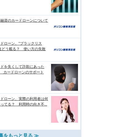
日融資のカードローンについて
ドローン、“ブラックリス
はどう載る？ 使い方の失敗
ードを失くして詐欺にあった
? カードローンのサポート
ードローン、実際の利用者は何
ってる？ 利用時の向き不...
事をもっと見る ≫