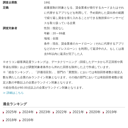
調査企業数
19社
定義
総量規制の対象となる、貸金業者が発行するカードまたはそれ
に代替するアプリなどを利用して、予め契約した貸出枠の範囲
で繰り返し資金を借り入れることができる無担保ローンサービ
スを取り扱っている企業
調査対象者
性別：指定なし
年齢：20～69歳
地域：全国
条件：現在、貸金業者のカードローン（それに代替するアプリ
などのカードレスローン）を利用して返済中の人、もしくは過
去5年以内に返済が完了した人
※オリコン顧客満足度ランキングは、データクリーニング（回収したデータから不正回答や異
常値を排除）および調査対象者条件から外れた回答を除外した上で作成しています。
※「総合ランキング」、「評価項目別」、部門の「業態別」においては有効回答者数が規定人
数を満たした企業のみランクイン対象となります。その他の部門においては有効回答者数が規
定人数の半数以上の企業がランクイン対象となります。
※総合得点が60.00点以上の企業がランクイン対象となります。
≫ 詳細はこちら
過去ランキング
2025年
2024年
2023年
2022年
2021年
2020年
2019年
2018年
2016年