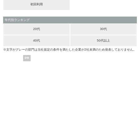
初回利用
年代別ランキング
20代
30代
40代
50代以上
※文字がグレーの部門は当社規定の条件を満たした企業が2社未満のため発表しておりません。
PR