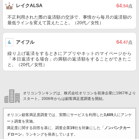
レイクALSA
64
.54
点
不正利用された際の返済額の交渉で、事情から毎月の返済額の
最低ラインを変えて貰えたこと。（20代／女性）
アイフル
64
.47
点
繰り上げ返済をするときにアプリやネットのマイページから
「本日返済する場合」の満額の返済額をすることができたこ
と。（20代／女性）
オリコンランキングは、株式会社オリコンを前身企業に1967年より
スタート。2006年からは顧客満足度調査を開始。
オリコン顧客満足度調査では、実際にサービスを利用した
3,609
人にアンケ
ート調査を実施。
満足度に関する回答を基に、調査企業
19
社を対象にした「
ノンバンクカー
ドローン
」ランキングを発表しています。