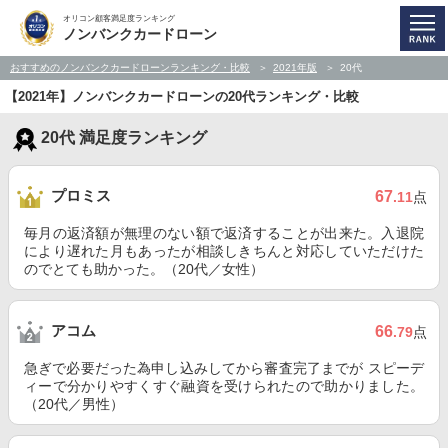
オリコン顧客満足度ランキング
ノンバンクカードローン
おすすめのノンバンクカードローンランキング・比較
2021年版
20代
【2021年】ノンバンクカードローンの20代ランキング・比較
20代 満足度ランキング
プロミス
67
.11
点
毎月の返済額が無理のない額で返済することが出来た。入退院
により遅れた月もあったが相談しきちんと対応していただけた
のでとても助かった。（20代／女性）
アコム
66
.79
点
急ぎで必要だった為申し込みしてから審査完了までが スピーデ
ィーで分かりやすくすぐ融資を受けられたので助かりました。
（20代／男性）