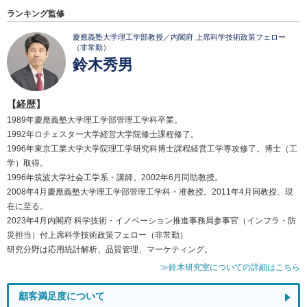
ランキング監修
慶應義塾大学理工学部教授／内閣府 上席科学技術政策フェロー
（非常勤）
鈴木秀男
【経歴】
1989年慶應義塾大学理工学部管理工学科卒業。
1992年ロチェスター大学経営大学院修士課程修了。
1996年東京工業大学大学院理工学研究科博士課程経営工学専攻修了。博士（工
学）取得。
1996年筑波大学社会工学系・講師。2002年6月同助教授。
2008年4月慶應義塾大学理工学部管理工学科・准教授。2011年4月同教授、現
在に至る。
2023年4月内閣府 科学技術・イノベーション推進事務局参事官（インフラ・防
災担当）付上席科学技術政策フェロー（非常勤）
研究分野は応用統計解析、品質管理、マーケティング。
≫鈴木研究室についての詳細はこちら
顧客満足度について