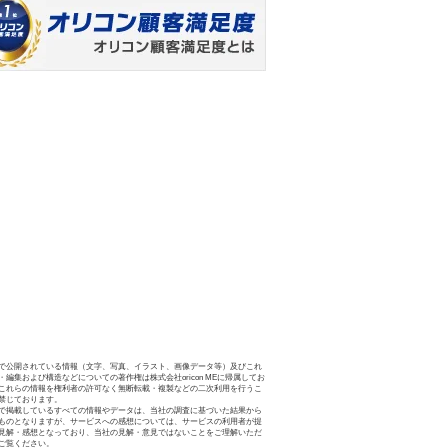
で公開されている情報（文字、写真、イラスト、画像データ等）及びこれ
・編集および構造などについての著作権は株式会社oricon MEに帰属してお
これらの情報を権利者の許可なく無断転載・複製などの二次利用を行うこ
禁じております。
で掲載しているすべての情報やデータは、当社の調査に基づいた結果から
ものとなりますが、サービスへの感想については、サービスの利用者が提
見解・感想となっており、当社の見解・意見ではないことをご理解いただ
ご覧ください。