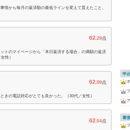
、事情から毎月の返済額の最低ラインを変えて貰えたこと。
62
.29
点
ネットのマイページから「本日返済する場合」の満額の返済
／女性）
申
62
.09
点
ときの電話対応がとても良かった。（30代／女性）
審
62
.04
点