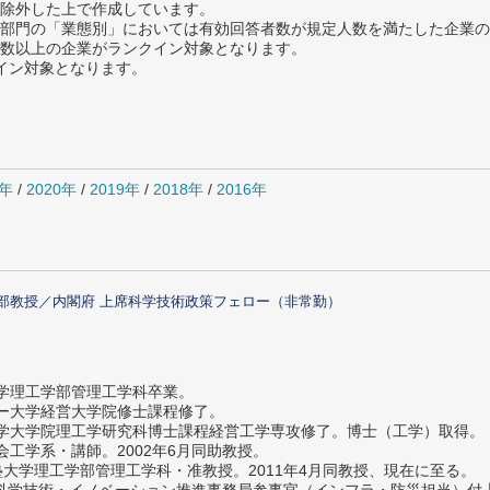
除外した上で作成しています。
部門の「業態別」においては有効回答者数が規定人数を満たした企業の
数以上の企業がランクイン対象となります。
クイン対象となります。
1年
/
2020年
/
2019年
/
2018年
/
2016年
部教授／内閣府 上席科学技術政策フェロー（非常勤）
大学理工学部管理工学科卒業。
ター大学経営大学院修士課程修了。
大学大学院理工学研究科博士課程経営工学専攻修了。博士（工学）取得。
社会工学系・講師。2002年6月同助教授。
義塾大学理工学部管理工学科・准教授。2011年4月同教授、現在に至る。
府 科学技術・イノベーション推進事務局参事官（インフラ・防災担当）