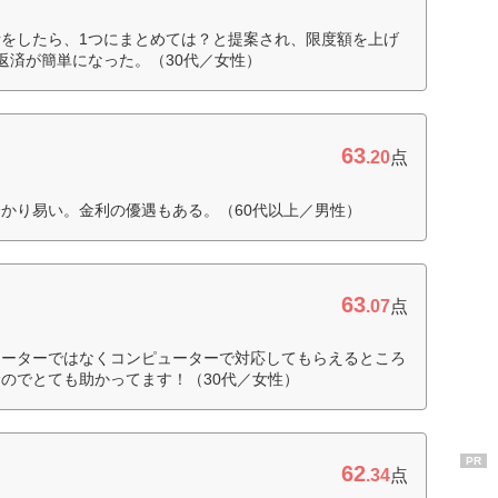
をしたら、1つにまとめては？と提案され、限度額を上げ
返済が簡単になった。（30代／女性）
63
.20
点
かり易い。金利の優遇もある。（60代以上／男性）
63
.07
点
レーターではなくコンピューターで対応してもらえるところ
のでとても助かってます！（30代／女性）
PR
62
.34
点