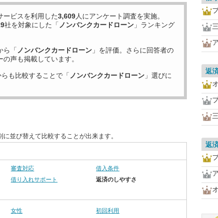
サービスを利用した
3,609
人にアンケート調査を実施。
19
社を対象にした「
ノンバンクカードローン
」ランキング
から「
ノンバンクカードローン
」を評価。さらに回答者の
ーの声も掲載しています。
返
からも比較することで「
ノンバンクカードローン
」選びに
別に並び替えて比較することが出来ます。
返
審査対応
借入条件
借り入れサポート
返済のしやすさ
女性
初回利用