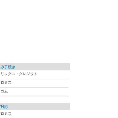
込み手続き
オリックス・クレジット
プロミス
アコム
査対応
プロミス