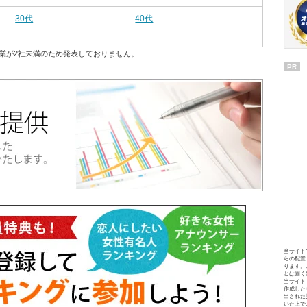
30代
40代
業が2社未満のため発表しておりません。
PR
当サイト
らの配置
ります。
とは固く
当サイト
作成した
出された
いた上で