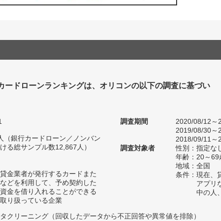
カードローンランキングは、オリコンの以下の調査に基づい
1
調査期間
2020/08/12～2
2019/08/30～2
09人（銀行カードローン／ノンバン
2018/09/11～2
る総サンプル数12,867人）
調査対象者
性別：指定な
年齢：20～69
地域：全国
貸金業者が発行するカードまた
条件：現在、
などを利用して、予め契約した
アプリ
資金を借り入れることができる
中の人
取り扱っている企業
タクリーニング（回収したデータから不正回答や異常値を排除）