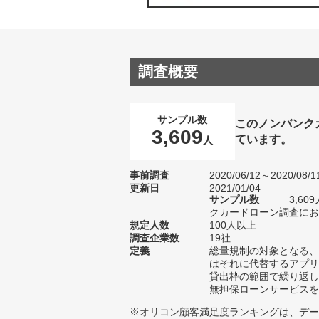
調査概要
サンプル数
このノンバンク
3,609
ています。
人
事前調査
2020/06/12～2020/08/1
更新日
2021/01/04
サンプル数
3,6
クカードローン調査におけ
規定人数
100人以上
調査企業数
19社
定義
総量規制の対象となる、
はそれに代替するアプリ
貸出枠の範囲で繰り返し
無担保ローンサービスを
※オリコン顧客満足度ランキングは、デー