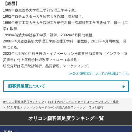
【経歴】
1989年慶應義塾大学理工学部管理工学科卒業。
1992年ロチェスター大学経営大学院修士課程修了。
1996年東京工業大学大学院理工学研究科博士課程経営工学専攻修了。博士（工
学）取得。
1996年筑波大学社会工学系・講師。2002年6月同助教授。
2008年4月慶應義塾大学理工学部管理工学科・准教授。2011年4月同教授、現
在に至る。
2023年4月内閣府 科学技術・イノベーション推進事務局参事官（インフラ・防
災担当）付上席科学技術政策フェロー（非常勤）
研究分野は応用統計解析、品質管理、マーケティング。
≫鈴木研究室についての詳細はこちら
顧客満足度について
オリコン顧客満足度ランキング
おすすめのノンバンクカードローンランキング・比較
2021年版
ノンバンクカードローンの借入条件ランキング・口コミ情報
オリコン顧客満足度
ランキング一覧