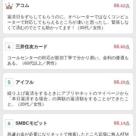
アコム
66
.62
点
返済日をずらしてもらうのに、オペレーターではなくコンピュ
ーターで対応してもらえるところが凄いと思ったし、緊張しな
くて済むのでとても助かってます！（30代／女性）
三井住友カード
66
.60
点
コールセンターの対応が親切丁寧で分かり易い。金利の優遇も
ある。（60代以上／男性）
アイフル
66
.20
点
繰り上げ返済をするときにアプリやネットのマイページから
「本日返済する場合」の満額の返済額をすることができたこ
と。（20代／女性）
SMBCモビット
66
.14
点
急遽お金が必要になりネットで検索したところ近場に無人ATM