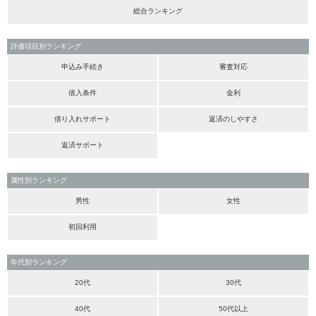
総合ランキング
評価項目別ランキング
申込み手続き
審査対応
借入条件
金利
借り入れサポート
返済のしやすさ
返済サポート
属性別ランキング
男性
女性
初回利用
年代別ランキング
20代
30代
40代
50代以上