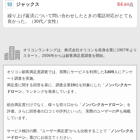
ジャックス
64
.84
点
繰り上げ返済について問い合わせしたときの電話対応がとても
良かった。（30代／女性）
オリコンランキングは、株式会社オリコンを前身企業に1967年より
スタート。2006年からは顧客満足度調査を開始。
オリコン顧客満足度調査では、実際にサービスを利用した
3,609
人にアンケ
ート調査を実施。
満足度に関する回答を基に、調査企業
19
社を対象にした「
ノンバンクカー
ドローン
」ランキングを発表しています。
総合満足度だけでなく、様々な切り口から「
ノンバンクカードローン
」を
評価。さらに回答者の口コミや評判といった、実際のユーザーの声も掲載
しています。
サービス検討の際、“ユーザー満足度”からも比較することで「
ノンバンクカ
ードローン
」選びにお役立てください。