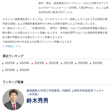
条件：現在、貸金業者のカードローン（それに代替するアプリ
などのカードレスローン）を利用して返済中の人、もしくは過
去5年以内に返済が完了した人
※オリコン顧客満足度ランキングは、データクリーニング（回収したデータから不正回答や異
常値を排除）および調査対象者条件から外れた回答を除外した上で作成しています。
※「総合ランキング」、「評価項目別」、部門の「業態別」においては有効回答者数が規定人
数を満たした企業のみランクイン対象となります。その他の部門においては有効回答者数が規
定人数の半数以上の企業がランクイン対象となります。
※総合得点が60.00点以上の企業がランクイン対象となります。
≫ 詳細はこちら
過去ランキング
2025年
2024年
2023年
2022年
2021年
2020年
2019年
2018年
2016年
ランキング監修
慶應義塾大学理工学部教授／内閣府 上席科学技術政策フェロー
（非常勤）
鈴木秀男