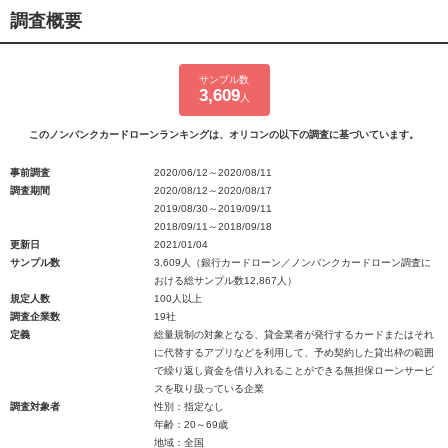
調査概要
サンプル数
3,609
人
このノンバンクカードローンランキングは、オリコンの以下の調査に基づいています。
事前調査
2020/06/12～2020/08/11
調査期間
2020/08/12～2020/08/17
2019/08/30～2019/09/11
2018/09/11～2018/09/18
更新日
2021/01/04
サンプル数
3,609人（銀行カードローン／ノンバンクカードローン調査に
おける総サンプル数12,867人）
規定人数
100人以上
調査企業数
19社
定義
総量規制の対象となる、貸金業者が発行するカードまたはそれ
に代替するアプリなどを利用して、予め契約した貸出枠の範囲
で繰り返し資金を借り入れることができる無担保ローンサービ
スを取り扱っている企業
調査対象者
性別：指定なし
年齢：20～69歳
地域：全国