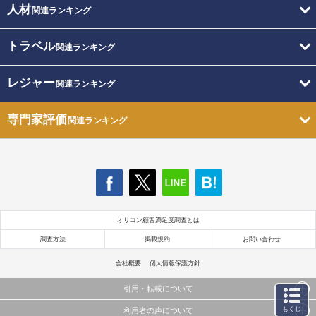
人材
関連ランキング
トラベル
関連ランキング
レジャー
関連ランキング
専門家評価
関連ランキング
オリコン顧客満足度調査とは
調査方法
掲載規約
お問い合わせ
会社概要
個人情報保護方針
引用・転載について
もくじ
利用者の声について
当サイトで公開されている情報（文字、写真、イラスト、画像データ等）及びこれらの配置・