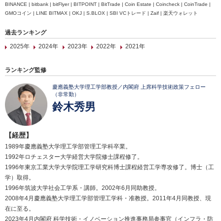
BINANCE | bitbank | bitFlyer | BITPOINT | BitTrade | Coin Estate | Coincheck | CoinTrade |
GMOコイン | LINE BITMAX | OKJ | S.BLOX | SBI VCトレード | Zaif | 楽天ウォレット
過去ランキング
2025年
2024年
2023年
2022年
2021年
ランキング監修
慶應義塾大学理工学部教授／内閣府 上席科学技術政策フェロー
（非常勤）
鈴木秀男
【経歴】
1989年慶應義塾大学理工学部管理工学科卒業。
1992年ロチェスター大学経営大学院修士課程修了。
1996年東京工業大学大学院理工学研究科博士課程経営工学専攻修了。博士（工
学）取得。
1996年筑波大学社会工学系・講師。2002年6月同助教授。
2008年4月慶應義塾大学理工学部管理工学科・准教授。2011年4月同教授、現
在に至る。
2023年4月内閣府 科学技術・イノベーション推進事務局参事官（インフラ・防