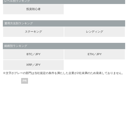
レベル別ランキング
投資初心者
運用方法別ランキング
ステーキング
レンディング
銘柄別ランキング
BTC／JPY
ETH／JPY
XRP／JPY
※文字がグレーの部門は当社規定の条件を満たした企業が2社未満のため発表しておりません。
PR