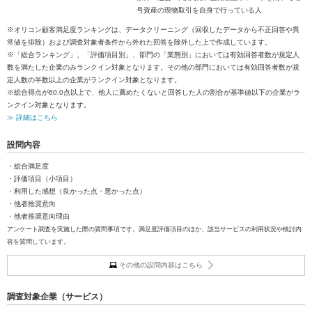
号資産の現物取引を自身で行っている人
※オリコン顧客満足度ランキングは、データクリーニング（回収したデータから不正回答や異
常値を排除）および調査対象者条件から外れた回答を除外した上で作成しています。
※「総合ランキング」、「評価項目別」、部門の「業態別」においては有効回答者数が規定人
数を満たした企業のみランクイン対象となります。その他の部門においては有効回答者数が規
定人数の半数以上の企業がランクイン対象となります。
※総合得点が60.0点以上で、他人に薦めたくないと回答した人の割合が基準値以下の企業がラ
ンクイン対象となります。
≫ 詳細はこちら
設問内容
・総合満足度
・評価項目（小項目）
・利用した感想（良かった点・悪かった点）
・他者推奨意向
・他者推奨意向理由
アンケート調査を実施した際の質問事項です。満足度評価項目のほか、該当サービスの利用状況や検討内
容を質問しています。
その他の設問内容はこちら
調査対象企業（サービス）