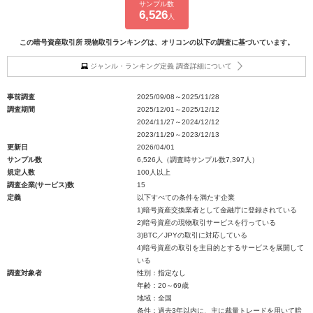
サンプル数
6,526
人
この暗号資産取引所 現物取引ランキングは、オリコンの以下の調査に基づいています。
ジャンル・ランキング定義 調査詳細について
事前調査
2025/09/08～2025/11/28
調査期間
2025/12/01～2025/12/12
2024/11/27～2024/12/12
2023/11/29～2023/12/13
更新日
2026/04/01
サンプル数
6,526人（調査時サンプル数7,397人）
規定人数
100人以上
調査企業(サービス)数
15
定義
以下すべての条件を満たす企業
1)暗号資産交換業者として金融庁に登録されている
2)暗号資産の現物取引サービスを行っている
3)BTC／JPYの取引に対応している
4)暗号資産の取引を主目的とするサービスを展開して
いる
調査対象者
性別：指定なし
年齢：20～69歳
地域：全国
条件：過去3年以内に、主に裁量トレードを用いて暗