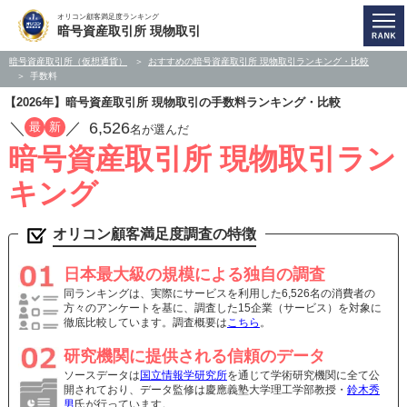
オリコン顧客満足度ランキング
暗号資産取引所 現物取引
暗号資産取引所（仮想通貨）
おすすめの暗号資産取引所 現物取引ランキング・比較
手数料
【2026年】暗号資産取引所 現物取引の手数料ランキング・比較
／
／
6,526
最
新
名が選んだ
暗号資産取引所 現物取引ラン
キング
オリコン顧客満足度調査の特徴
日本最大級の規模による独自の調査
同ランキングは、実際にサービスを利用した6,526名の消費者の
方々のアンケートを基に、調査した15企業（サービス）を対象に
徹底比較しています。調査概要は
こちら
。
研究機関に提供される信頼のデータ
ソースデータは
国立情報学研究所
を通じて学術研究機関に全て公
開されており、データ監修は慶應義塾大学理工学部教授・
鈴木秀
男
氏が行っています。