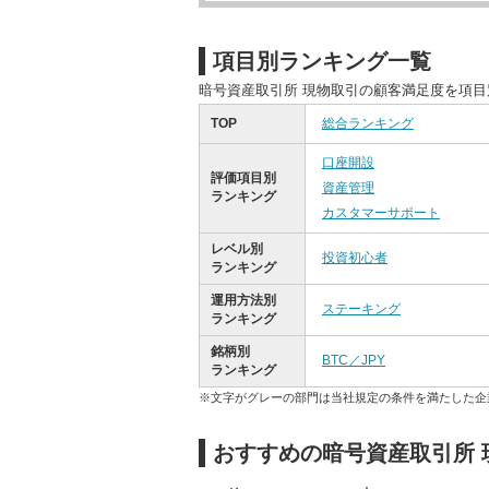
項目別ランキング一覧
暗号資産取引所 現物取引の顧客満足度を項
TOP
総合ランキング
口座開設
評価項目別
資産管理
ランキング
カスタマーサポート
レベル別
投資初心者
ランキング
運用方法別
ステーキング
ランキング
銘柄別
BTC／JPY
ランキング
※文字がグレーの部門は当社規定の条件を満たした企
おすすめの暗号資産取引所 