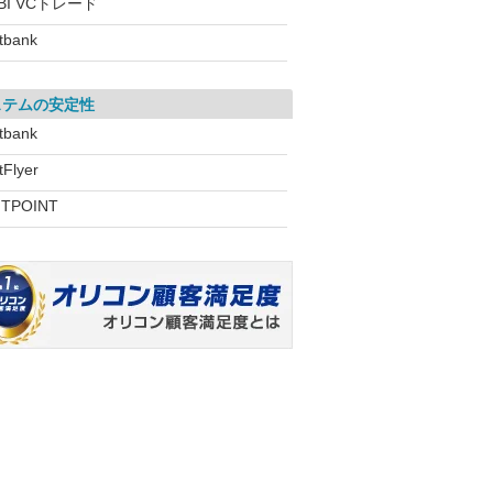
BI VCトレード
itbank
ステムの安定性
itbank
tFlyer
ITPOINT