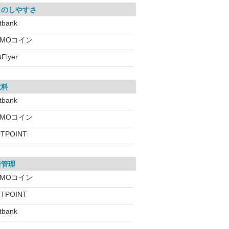
引のしやすさ
itbank
GMOコイン
tFlyer
数料
itbank
GMOコイン
ITPOINT
産管理
GMOコイン
ITPOINT
itbank