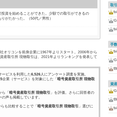
取
b
産投資を始めることができた。少額での取引ができるの
りがたかった。（50代／男性）
bi
手
b
オリコンを前身企業に1967年よりスタート。2006年から
資産取引所 現物取引は、2021年よりランキングを発表して
B
サービスを利用した
6,526
人にアンケート調査を実施。
15
企業（サービス）を対象にした「
暗号資産取引所 現物取
資
から「
暗号資産取引所 現物取引
」を評価。さらに回答者の
ーの声も掲載しています。
B
からも比較することで「
暗号資産取引所 現物取引
」選びに
b