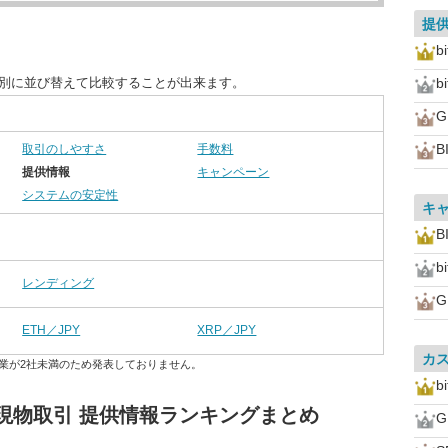
提
b
目別に並び替えて比較することが出来ます。
bi
B
取引のしやすさ
手数料
提供情報
キャンペーン
システムの安定性
キ
B
b
レンディング
ETH／JPY
XRP／JPY
カ
業が2社未満のため発表しておりません。
bi
現物取引 提供情報ランキングまとめ