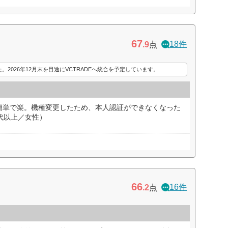
67
18件
.9
点
た。2026年12月末を目途にVCTRADEへ統合を予定しています。
簡単で楽。機種変更したため、本人認証ができなくなった
代以上／女性）
66
16件
.2
点