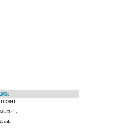
座開設
ITPOINT
GMOコイン
itbank