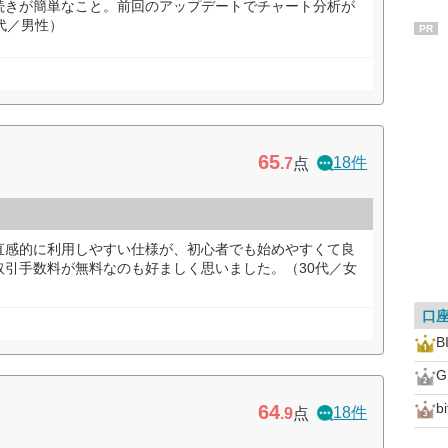
手続きが簡単なこと。前回のアップデートでチャート分析が
代／男性）
PR
65
18件
.7
点
直感的に利用しやすい仕様が、初心者でも始めやすくて良
取引手数料が無料なのも好ましく思いました。（30代／女
口
B
b
64
18件
.9
点