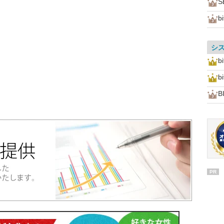
S
b
シ
b
bi
B
PR