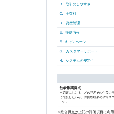
B.
取引のしやすさ
C.
手数料
D.
資産管理
E.
提供情報
F.
キャンペーン
G.
カスタマーサポート
H.
システムの安定性
他者推奨得点
当調査における「どの程度その企業の
に推奨したいか」の回答結果の平均ス
です。
※総合得点は上記の評価項目に利用