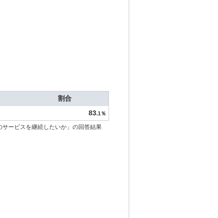
割合
83
.1％
のサービスを継続したいか」の回答結果