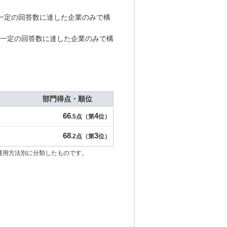
一定の回答数に達した企業のみで構
一定の回答数に達した企業のみで構
部門得点・順位
66
4
.5点（第
位）
68
3
.2点（第
位）
運用方法別に分類したものです。