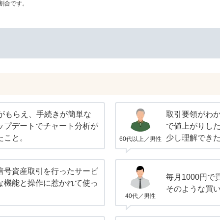
割合です。
Pがもらえ、手続きが簡単な
取引要領がわ
ップデートでチャート分析が
で値上がりし
たこと。
少し理解でき
60代以上／男性
暗号資産取引を行ったサービ
毎月1000円
な機能と操作に惹かれて使っ
そのような買
40代／男性