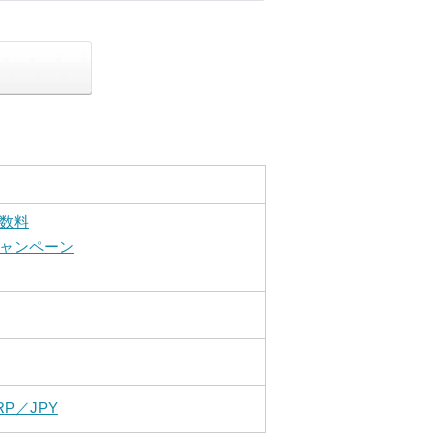
数料
ャンペーン
RP／JPY