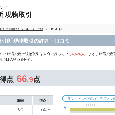
ング
所 現物取引
取引所 現物取引ランキング・比較
SBI VCトレード
産取引所 現物取引の評判・口コミ
用いて暗号資産の現物取引を自身で行っている
6,526人
による、暗号資産
や各項目の得点を紹介。
66
得点
.9
点
ランクイン企業の平均点との
順位
得点
A
6
73
位
.0
点