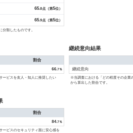
65
5
.8点（第
位）
65
5
.9点（第
位）
に分類したものです。
継続意向結果
割合
66
継続意向
.7％
サービスを友人・知人に推奨したい
※当調査における「どの程度その企業
から算出した割合です。
果
割合
84
.7％
サービスのセキュリティ面に安心感を