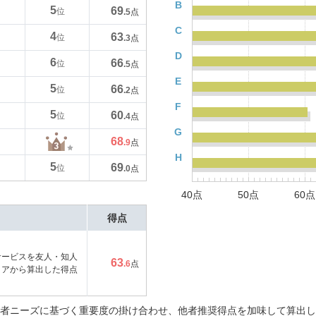
B
5
69
位
.5
点
C
4
63
位
.3
点
D
6
66
位
.5
点
E
5
66
位
.2
点
F
5
60
位
.4
点
G
68
.9
点
H
5
69
位
.0
点
40点
50点
60点
得点
サービスを友人・知人
63
.6
点
コアから算出した得点
者ニーズに基づく重要度の掛け合わせ、他者推奨得点を加味して算出し