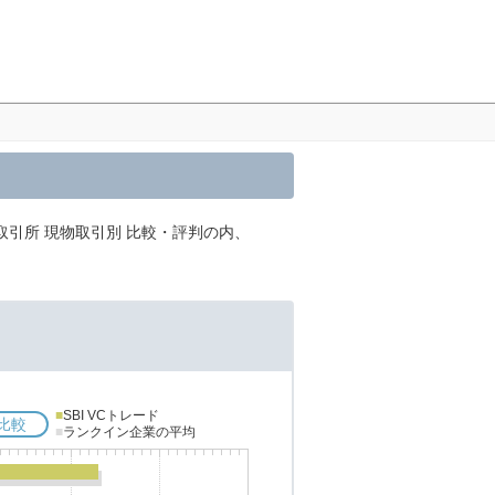
取引所 現物取引別 比較・評判の内、
■
SBI VCトレード
比較
■
ランクイン企業の平均