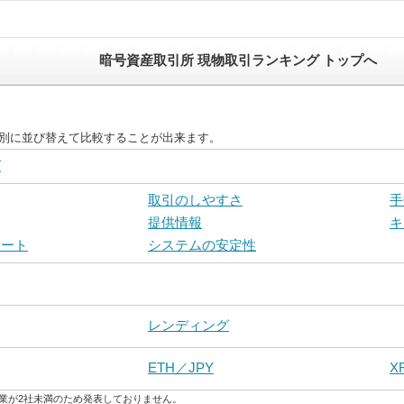
暗号資産取引所 現物取引ランキング トップへ
目別に並び替えて比較することが出来ます。
グ
取引のしやすさ
手
提供情報
キ
ポート
システムの安定性
レンディング
ETH／JPY
X
業が2社未満のため発表しておりません。