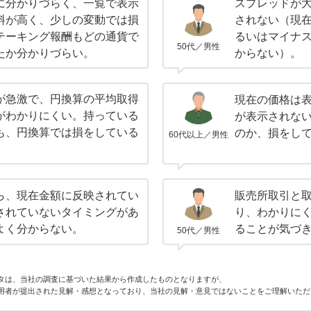
に分かりづらく、一覧で表示
スプレッドが
料が高く、少しの変動では損
されない（現
テーキング報酬もどの通貨で
るいはマイナ
50代／男性
たか分かりづらい。
からない）。
が急激で、円換算の平均取得
現在の価格は
がわかりにくい。持っている
が表示されな
も、円換算では損をしている
のか、損をし
60代以上／男性
ら、現在金額に反映されてい
販売所取引と
されていないタイミングがあ
り、わかりにく
よく分からない。
ることが気づ
50代／男性
タは、当社の調査に基づいた結果から作成したものとなりますが、
用者が提出された見解・感想となっており、当社の見解・意見ではないことをご理解いただ