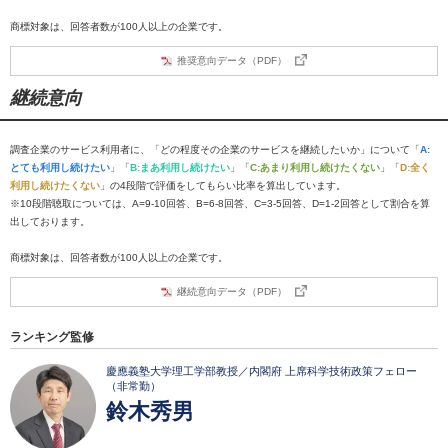
商標対象は、回答者数が100人以上の企業です。
推奨意向データ（PDF）
継続意向
調査企業のサービス利用者に、「どの程度その企業のサービスを継続したいか」について「
A:
とても利用し続けたい
」「
B:まあ利用し続けたい
」「
C:あまり利用し続けたくない
」「
D:全く
利用し続けたくない
」の4段階で評価をしてもらい比率を算出しています。
※10段階聴取については、A=9-10回答、B=6-8回答、C=3-5回答、D=1-2回答として割合を算
出しております。
商標対象は、回答者数が100人以上の企業です。
継続意向データ（PDF）
ランキング監修
慶應義塾大学理工学部教授／内閣府 上席科学技術政策フェロー
（非常勤）
鈴木秀男