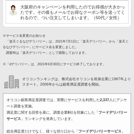
大阪府のキャンペーンを利用したのでお得感が大きかっ
たです。その後もメールでお得なクーポン等を送ってく
れるので、つい注文してしまいます。（50代／女性）
※サービス名変更のお知らせ
「楽天ぐるなびデリバリー」は、2021年7月1日に「楽天デリバリー」から「楽天ぐ
るなびデリバリー」にサービス名を変更しました。
調査時は「楽天デリバリー」として聴取しております。
※「dデリバリー」は、2021年6月30日にサービス終了しております。
オリコンランキングは、株式会社オリコンを前身企業に1967年より
スタート。2006年からは顧客満足度調査を開始。
オリコン顧客満足度調査では、実際にサービスを利用した
2,337
人にアンケ
ート調査を実施。
満足度に関する回答を基に、調査企業
8
社を対象にした「
フードデリバリー
サービス
」ランキングを発表しています。
総合満足度だけでなく、様々な切り口から「
フードデリバリーサービス
」