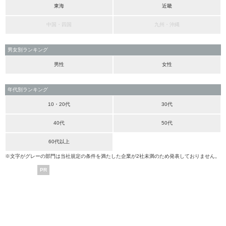
東海
近畿
中国・四国
九州・沖縄
男女別ランキング
男性
女性
年代別ランキング
10・20代
30代
40代
50代
60代以上
※文字がグレーの部門は当社規定の条件を満たした企業が2社未満のため発表しておりません。
PR