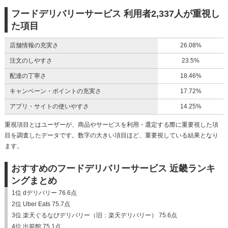
フードデリバリーサービス 利用者2,337人が重視し
た項目
店舗情報の充実さ
26.08%
注文のしやすさ
23.5%
配達の丁寧さ
18.46%
キャンペーン・ポイントの充実さ
17.72%
アプリ・サイトの使いやすさ
14.25%
重視項目とはユーザーが、商品やサービスを利用・選定する際に重要視した項
目を調査したデータです。数字の大きい項目ほど、重要視している結果となり
ます。
おすすめのフードデリバリーサービス 近畿ランキ
ングまとめ
1位 dデリバリー 76.6点
2位 Uber Eats 75.7点
3位 楽天ぐるなびデリバリー（旧：楽天デリバリー） 75.6点
4位 出前館 75.1点