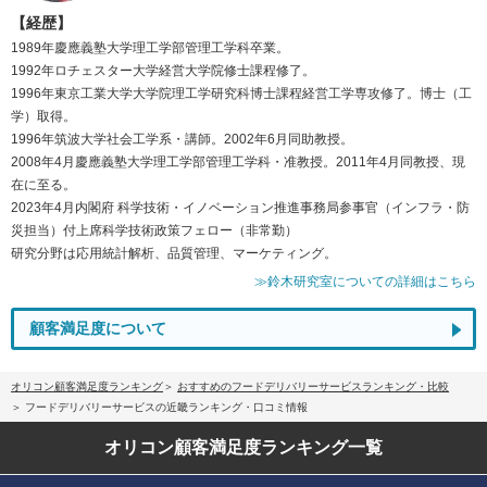
【経歴】
1989年慶應義塾大学理工学部管理工学科卒業。
1992年ロチェスター大学経営大学院修士課程修了。
1996年東京工業大学大学院理工学研究科博士課程経営工学専攻修了。博士（工
学）取得。
1996年筑波大学社会工学系・講師。2002年6月同助教授。
2008年4月慶應義塾大学理工学部管理工学科・准教授。2011年4月同教授、現
在に至る。
2023年4月内閣府 科学技術・イノベーション推進事務局参事官（インフラ・防
災担当）付上席科学技術政策フェロー（非常勤）
研究分野は応用統計解析、品質管理、マーケティング。
≫鈴木研究室についての詳細はこちら
顧客満足度について
オリコン顧客満足度ランキング
おすすめのフードデリバリーサービスランキング・比較
フードデリバリーサービスの近畿ランキング・口コミ情報
オリコン顧客満足度
ランキング一覧