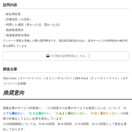
設問内容
・総合満足度
・評価項目（小項目）
・利用した感想（良かった点・悪かった点）
・他者推奨意向
・他者推奨意向理由
アンケート調査を実施した際の質問事項です。満足度評価項目のほか、該当サービスの利用状況や検討内
容を質問しています。
その他の設問内容はこちら
調査企業
Uber Eats（ウーバーイーツ） | タイミーデリバリー | DiDi Food（ディーディーフード） | dデ
リバリー | 出前館
推奨意向
調査企業のサービス利用者に、「どの程度その企業のサービスを推奨したいか」について「
A:
とても薦めたい
」「
B:まあ薦めたい
」「
C:あまり薦めたくない
」「
D:全く薦めたくない
」の4段
階で評価をしてもらい比率を算出しています。
※10段階聴取については、A=9-10回答、B=6-8回答、C=3-5回答、D=1-2回答として割合を算
出しております。