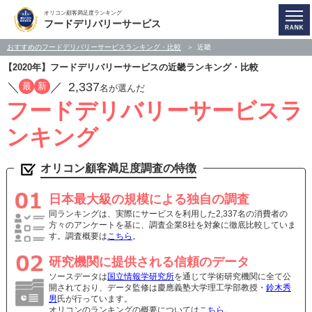
オリコン顧客満足度ランキング
フードデリバリーサービス
おすすめのフードデリバリーサービスランキング・比較
近畿
【2020年】フードデリバリーサービスの近畿ランキング・比較
／
／
2,337
最
新
名が選んだ
フードデリバリーサービスラ
ンキング
オリコン顧客満足度調査の特徴
日本最大級の規模による独自の調査
同ランキングは、実際にサービスを利用した2,337名の消費者の
方々のアンケートを基に、調査企業8社を対象に徹底比較していま
す。調査概要は
こちら
。
研究機関に提供される信頼のデータ
ソースデータは
国立情報学研究所
を通じて学術研究機関に全て公
開されており、データ監修は慶應義塾大学理工学部教授・
鈴木秀
男
氏が行っています。
オリコンのランキングの概要については
こちら
。