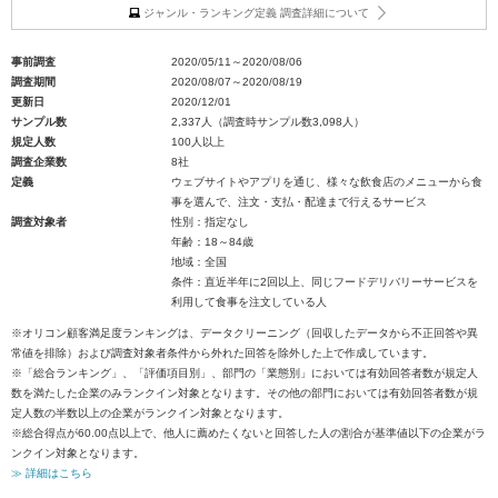
ジャンル・ランキング定義 調査詳細について
事前調査
2020/05/11～2020/08/06
調査期間
2020/08/07～2020/08/19
更新日
2020/12/01
サンプル数
2,337人（調査時サンプル数3,098人）
規定人数
100人以上
調査企業数
8社
定義
ウェブサイトやアプリを通じ、様々な飲食店のメニューから食
事を選んで、注文・支払・配達まで行えるサービス
調査対象者
性別：指定なし
年齢：18～84歳
地域：全国
条件：直近半年に2回以上、同じフードデリバリーサービスを
利用して食事を注文している人
※オリコン顧客満足度ランキングは、データクリーニング（回収したデータから不正回答や異
常値を排除）および調査対象者条件から外れた回答を除外した上で作成しています。
※「総合ランキング」、「評価項目別」、部門の「業態別」においては有効回答者数が規定人
数を満たした企業のみランクイン対象となります。その他の部門においては有効回答者数が規
定人数の半数以上の企業がランクイン対象となります。
※総合得点が60.00点以上で、他人に薦めたくないと回答した人の割合が基準値以下の企業がラ
ンクイン対象となります。
≫ 詳細はこちら