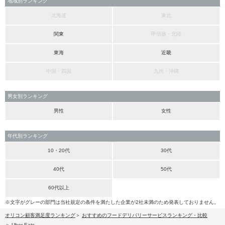
地域別ランキング
北海道
東北
関東
甲信越・北陸
東海
近畿
中国・四国
九州・沖縄
男女別ランキング
男性
女性
年代別ランキング
10・20代
30代
40代
50代
60代以上
※文字がグレーの部門は当社規定の条件を満たした企業が2社未満のため発表しておりません。
オリコン顧客満足度ランキング
おすすめのフードデリバリーサービスランキング・比較
Uber Eats