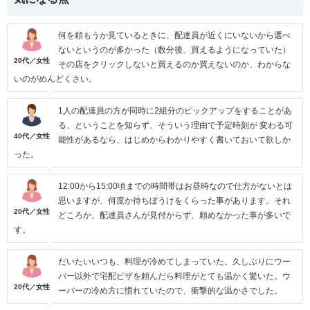
何を頼もうか見ているときに、配達員が近くにいないから選べ
ないというのが多かった（数分後、買えるようになっていた）
20代／女性
その店をクリックしないと買えるのか買えないのか、わからな
いのがめんどくさい。
1人の配達員の方が同時に2組分のピックアップをすることがあ
る、ということを知らず、そういう理由で予定時刻が 変わる可
40代／女性
能性があるなら、はじめからわかりやすく書いておいて欲しか
った。
12:00から15:00頃までの時間帯はお昼時なので仕方がないとは
思いますが、何度か待ちぼうけをくらった事があります。それ
20代／女性
どころか、配達員さんが見付からず、頼めなかった事が多いで
す。
だいたいいつも、料理が冷めてしまっていた。久しぶりにウー
バー以外で宅配ピザを頼んだら料理がとても温かく驚いた。ウ
20代／女性
ーバーの冷め方に慣れていたので、衝撃的な温かさでした。