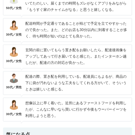
いてたのしい。届くまでの時間もズレがなくアプリをみながら
50代／女性
「もうすぐ家のチャイムがなる」と思うと嬉しくなる。
配送時間が予定通りであることが殆どで予定を立てやすかった
ので良かった。また、どのお店も30分以内に到着することが多
30代／女性
く、待ち時間が短いのはとても良かった。
玄関の前に置いてもらう置き配をお願いしたら、配達後画像を
アップしてあって行き届いてると感じた。またインターホン越
30代／女性
しだが、配達の方の対応が良かった。
配達の際、置き配を利用している。配達員にもよるが、商品の
下に袋が汚れないような工夫をしてくれる方がいて、そういう
30代／男性
ときは嬉しいと感じる。
想像以上に早く着いた。近所にあるファーストフードを利用し
たが、こんなに早いなら買いに行かず今後もウーバーイーツを
30代／女性
利用しようと思う。
気になる点