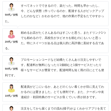
すべてネットでできるので、楽だった。時間も早かったし、
今、どんな状態（作っているのか、配達する人がピックアップ
50代／女性
したのかなど）かわかるので、他の作業の予定をたてやすかっ
た。
頼めるお店がたくさんあるのはすごいと思う。またドリンク1つ
でも頼めるので、高校生がタピオカを頼むのにもいいと思っ
20代／女性
た。特にスイーツがある点は個人的に高評価に直結する点であ
る。
プロモーションコードなど結構たくさんあり注文しやすいで
す。配達料が無料になったり1個頼むと1個サービスだったり
50代／女性
様々なサービスが豊富です。配達時間も短く雨の日にとても便
利です。
配達員がどこにいるか、あとどのくらい着くかが目に見えてわ
かるのには驚きました。とても便利です。また、クーポンや友
10代／女性
達紹介・初回特典のサービスが良くていい所が好きです。
注文をしてから届くまでの流れ(様子)がよくわかりアプリを見て